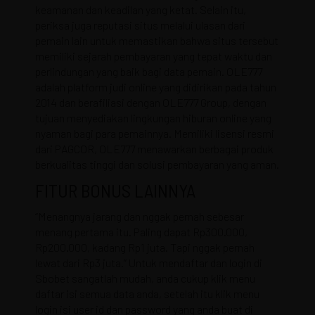
keamanan dan keadilan yang ketat. Selain itu,
periksa juga reputasi situs melalui ulasan dari
pemain lain untuk memastikan bahwa situs tersebut
memiliki sejarah pembayaran yang tepat waktu dan
perlindungan yang baik bagi data pemain. OLE777
adalah platform judi online yang didirikan pada tahun
2014 dan berafiliasi dengan OLE777 Group, dengan
tujuan menyediakan lingkungan hiburan online yang
nyaman bagi para pemainnya. Memiliki lisensi resmi
dari PAGCOR, OLE777 menawarkan berbagai produk
berkualitas tinggi dan solusi pembayaran yang aman.
FITUR BONUS LAINNYA
“Menangnya jarang dan nggak pernah sebesar
menang pertama itu. Paling dapat Rp300.000,
Rp200.000, kadang Rp1 juta. Tapi nggak pernah
lewat dari Rp3 juta.” Untuk mendaftar dan login di
Sbobet sangatlah mudah, anda cukup klik menu
daftar isi semua data anda, setelah itu klik menu
login isi user id dan password yang anda buat di