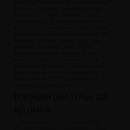
tinggi, juga rentan terkena dampak dari kecanduan
judi online. Berdasarkan hasil verifikasi terbaru
Kominfo, ada 15 sistem elektronik (SE) yang
diselenggarakan oleh 6 Penyelenggara Sistem
Elektronik (PSE) disinyalir memfasilitasi kegiatan
perjudian online atau berupa situs judi online. Ada
banyak hal yang harus Anda cari saat memilih
permainan slot di kasino online, mulai dari
pengembang permainan, tingkat RTP, tema
permainan hingga jenis permainan slot yang
ditampilkan agar sesuai dengan preferensi Anda.
Anda juga sebaiknya memilih permainan slot yang
memang memiliki RTP tinggi agar memperbesar
kesempatan untuk menang.
DUKUNGAN DARI TEMAN DAN
KELUARGA
Lisensi ini menunjukkan bahwa situs tersebut
diawasi oleh badan resmi dan mengikuti standar