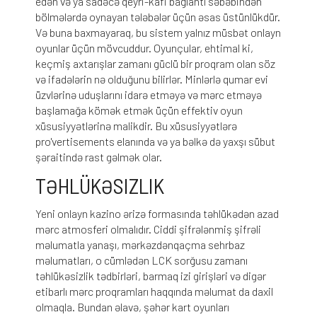
edən və ya sadəcə qeyri-kafi bağlantı səbəbindən
bölmələrdə oynayan tələbələr üçün əsas üstünlükdür.
Və buna baxmayaraq, bu sistem yalnız müsbət onlayn
oyunlar üçün mövcuddur. Oyunçular, ehtimal ki,
keçmiş axtarışlar zamanı güclü bir proqram olan söz
və ifadələrin nə olduğunu bilirlər. Minlərlə qumar evi
üzvlərinə uduşlarını idarə etməyə və mərc etməyə
başlamağa kömək etmək üçün effektiv oyun
xüsusiyyətlərinə malikdir. Bu xüsusiyyətlərə
pro'vertisements elanında və ya bəlkə də yaxşı sübut
şəraitində rast gəlmək olar.
TƏHLÜKƏSIZLIK
Yeni onlayn kazino ərizə formasında təhlükədən azad
mərc atmosferi olmalıdır. Ciddi şifrələnmiş şifrəli
məlumatla yanaşı, mərkəzdənqaçma sehrbaz
məlumatları, o cümlədən LCK sorğusu zamanı
təhlükəsizlik tədbirləri, barmaq izi girişləri və digər
etibarlı mərc proqramları haqqında məlumat da daxil
olmaqla. Bundan əlavə, şəhər kart oyunları