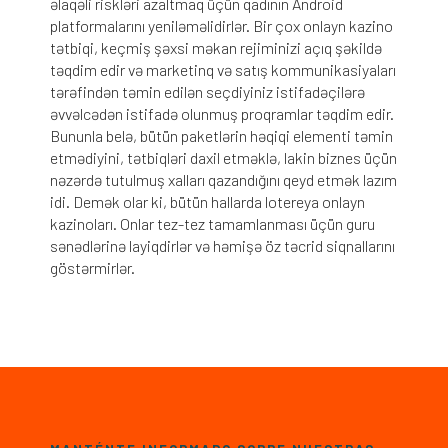
əlaqəli riskləri azaltmaq üçün qadının Android
platformalarını yeniləməlidirlər. Bir çox onlayn kazino
tətbiqi, keçmiş şəxsi məkan rejiminizi açıq şəkildə
təqdim edir və marketinq və satış kommunikasiyaları
tərəfindən təmin edilən seçdiyiniz istifadəçilərə
əvvəlcədən istifadə olunmuş proqramlar təqdim edir.
Bununla belə, bütün paketlərin həqiqi elementi təmin
etmədiyini, tətbiqləri daxil etməklə, lakin biznes üçün
nəzərdə tutulmuş xalları qazandığını qeyd etmək lazım
idi. Demək olar ki, bütün hallarda lotereya onlayn
kazinoları. Onlar tez-tez tamamlanması üçün guru
sənədlərinə layiqdirlər və həmişə öz təcrid siqnallarını
göstərmirlər.