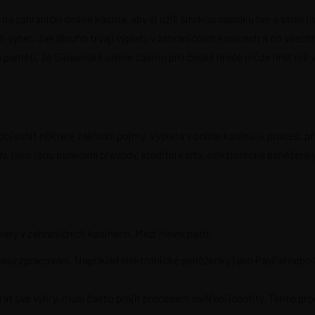
na zahraniční online kasina, aby si užili širokou nabídku her a atrakt
ch výher. Jak dlouho trvají výplaty v zahraničních kasinech a co všec
a paměti, že
Slovenské online casino pro české hráče
může hrát roli v
objasnit některé základní pojmy. Výplata v online kasinu je proces, p
jako jsou bankovní převody, kreditní karty, elektronické peněženky a 
laty v zahraničních kasinech. Mezi hlavní patří:
y zpracování. Například elektronické peněženky jako PayPal nebo Skr
at své výhry, musí často projít procesem ověření identity. Tento pr