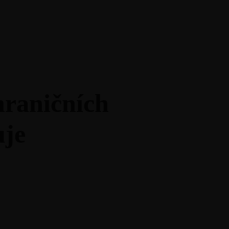
hraničních
uje