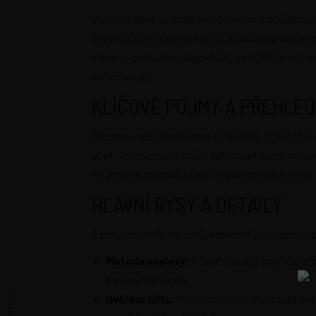
V dnešní době se stále více českých hráčů obrací 
ovlivňují spokojenost hráčů, je doba výplaty jeji
které se pokusíme odpovědět. Je důležité mít n
zpracovávají.
KLÍČOVÉ POJMY A PŘEHLED
Předtím, než se ponoříme do detailů, je dobré si 
účet. Tento proces může zahrnovat různé metody, 
na zvolené metodě a také na samotném kasinu.
HLAVNÍ RYSY A DETAILY
Existuje několik faktorů, které ovlivňují dobu výp
Metoda výplaty:
Různé metody mají různé čas
bankovní převody.
Ověření účtu:
Předtím, než si hráč může vybr