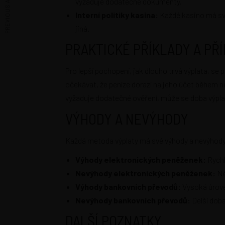
PREVIOUS ARTICLE
vyžaduje dodatečné dokumenty.
Interní politiky kasina:
Každé kasino má své
jiná.
PRAKTICKÉ PŘÍKLADY A PŘÍ
Pro lepší pochopení, jak dlouho trvá výplata, se
očekávat, že peníze dorazí na jeho účet během n
vyžaduje dodatečné ověření, může se doba výplaty
VÝHODY A NEVÝHODY
Každá metoda výplaty má své výhody a nevýhody
Výhody elektronických peněženek:
Rychl
Nevýhody elektronických peněženek:
Ně
Výhody bankovních převodů:
Vysoká úrove
Nevýhody bankovních převodů:
Delší doba
DALŠÍ POZNATKY