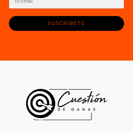
SUSCRÍBETE