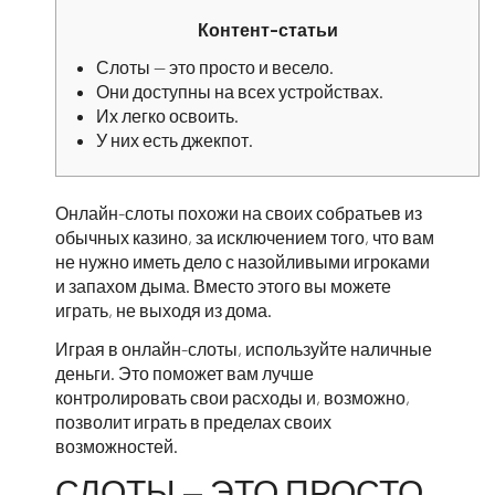
Контент-статьи
Слоты — это просто и весело.
Они доступны на всех устройствах.
Их легко освоить.
У них есть джекпот.
Онлайн-слоты похожи на своих собратьев из
обычных казино, за исключением того, что вам
не нужно иметь дело с назойливыми игроками
и запахом дыма. Вместо этого вы можете
играть, не выходя из дома.
Играя в онлайн-слоты, используйте наличные
деньги.
Это поможет вам лучше
контролировать свои расходы и, возможно,
позволит играть в пределах своих
возможностей.
СЛОТЫ — ЭТО ПРОСТО