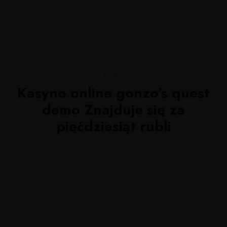
MENU
BLOG
Kasyno online gonzo’s quest
demo Znajduje się za
pięćdziesiąt rubli
mayo 10, 2025