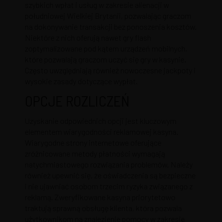
szybkich wpłat i usług w zakresie alienacji w
południowej Wielkiej Brytanii, pozwalając graczom
na dokonywanie transakcji bez ponoszenia kosztów.
Niektóre z nich oferują nawet gry flash
zoptymalizowane pod kątem urządzeń mobilnych,
które pozwalają graczom uczyć się gry w kasynie.
Często uwzględniają również nowoczesne jackpoty i
wysokie zasady dotyczące wypłat.
OPCJE ROZLICZEŃ
Uzyskanie odpowiednich opcji jest kluczowym
elementem wiarygodności reklamowej kasyna.
Wiarygodne strony internetowe oferujące
zróżnicowane metody płatności wymagają
natychmiastowego rozwiązania problemów. Należy
również upewnić się, że oświadczenia są bezpieczne
i nie ujawniać osobom trzecim ryzyka związanego z
reklamą. Zweryfikowane kasyna priorytetowo
traktują sprawną obsługę klienta, która pozwala
użytkownikom na znalezienie pomocy w zakresie