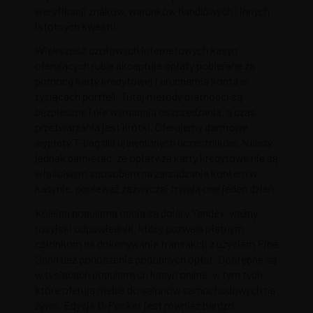
weryfikacji znaków, warunków handlowych i innych
istotnych kwestii.
Większość czołowych internetowych kasyn
oferujących ruble akceptuje opłaty pobierane za
pomocą karty kredytowej i uruchamia konta w
tysiącach portfeli. Tutaj metody płatności są
bezpieczne i nie wymagają oszczędzania, a czas
przetwarzania jest krótki. Oferujemy darmowe
wypłaty T-bag dla ujawnionych uczestników. Należy
jednak pamiętać, że opłaty za karty kredytowe nie są
właściwym sposobem na zarządzanie kontem w
kasynie, ponieważ zazwyczaj trwają one jeden dzień.
Kolejną popularną opcją są dolary Yandex, ważny
rosyjski odpowiednik, który pozwala płatnym
członkom na dokonywanie transakcji z użyciem Fine
Sand bez ponoszenia podobnych opłat. Dostępne są
w tysiącach popularnych kasyn online, w tym tych,
które oferują meble do salonów samochodowych na
żywo. Edycja D-Pocket jest również bardzo