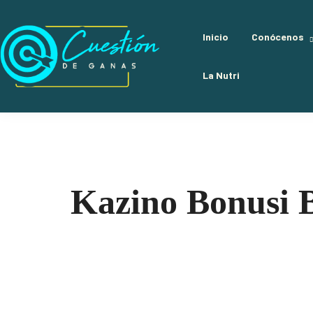
Inicio
Conócenos
La Nutri
Kazino Bonusi 