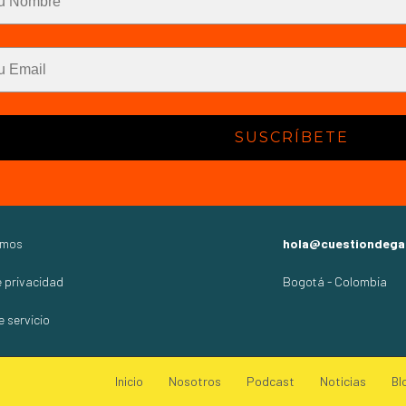
SUSCRÍBETE
omos
hola@cuestiondega
e privacidad
Bogotá - Colombia
 servicio
Inicio
Nosotros
Podcast
Noticias
Bl