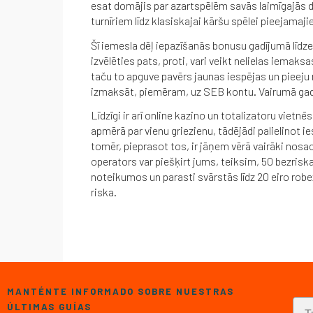
esat domājis par azartspēlēm savās laimīgajās di
turnīriem līdz klasiskajai kāršu spēlei pieejamaj
Šī iemesla dēļ iepazīšanās bonusu gadījumā līdzek
izvēlēties pats, proti, vari veikt nelielas iem
taču to apguve pavērs jaunas iespējas un pieej
izmaksāt, piemēram, uz SEB kontu. Vairumā gadīj
Līdzīgi ir arī online kazino un totalizatoru vietnēs
apmērā par vienu griezienu, tādējādi palielinot i
tomēr, pieprasot tos, ir jāņem vērā vairāki nos
operators var piešķirt jums, teiksim, 50 bezrisk
noteikumos un parasti svārstās līdz 20 eiro robe
riska.
MANTÉNTE INFORMADO SOBRE NUESTRAS
ÚLTIMAS GUÍAS