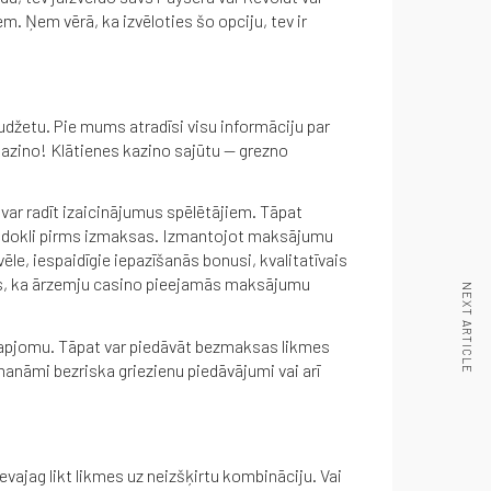
 Ņem vērā, ka izvēloties šo opciju, tev ir
udžetu. Pie mums atradīsi visu informāciju par
 kazino! Klātienes kazino sajūtu — grezno
 var radīt izaicinājumus spēlētājiem. Tāpat
 nodokli pirms izmaksas. Izmantojot maksājumu
le, iespaidīgie iepazīšanās bonusi, kvalitatīvais
ties, ka ārzemju casino pieejamās maksājumu
NEXT ARTICLE
s apjomu. Tāpat var piedāvāt bezmaksas likmes
manāmi bezriska griezienu piedāvājumi vai arī
vajag likt likmes uz neizšķirtu kombināciju. Vai