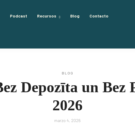
Podcast
Recursos
Blog
Contacto
BLOG
Bez Depozīta un Bez 
2026
marzo 4, 2026