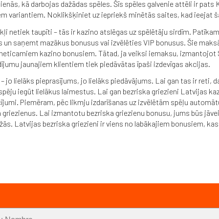
enās, kā darbojas dažādas spēles. Šīs spēles galvenie attēli ir pats
iem variantiem. Noklikšķiniet uz iepriekš minētās saites, kad ieejat š
ļi netiek taupīti – tās ir kazino atslēgas uz spēlētāju sirdīm. Patīka
aksas un saņemt mazākus bonusus vai izvēlēties VIP bonusus. Šie mak
u neticamiem kazino bonusiem. Tātad, ja veiksi iemaksu, izmantojo
umu jaunajiem klientiem tiek piedāvātas īpaši izdevīgas akcijas.
 – jo lielāks pieprasījums, jo lielāks piedāvājums. Lai gan tas ir reti, 
espēju iegūt lielākus laimestus. Lai gan bezriska griezieni Latvijas 
acījumi. Piemēram, pēc likmju izdarīšanas uz izvēlētām spēļu autom
a griezienus. Lai izmantotu bezriska griezienu bonusu, jums būs jāve
žās. Latvijas bezriska griezieni ir viens no labākajiem bonusiem, kas