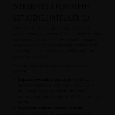
WYKORZYSTUJĄ SYSTEMY
SZTUCZNEJ INTELIGENCJI
Zanim zagłębimy się w problematyce etycznej,
warto poznać, jak bardzo AI już funkcjonuje w branży
hazardowej. Zakres zastosowań jest imponująca –
od polecania gier po rozpoznawanie oszukańczych
zachowań – ale nie zawsze w oczywisty sposób
korzystna dla graczy.
AI w kasynach online odgrywa dziś rozmaite
zadania:
Dopasowywanie propozycji
– dedykowane
algorytmy analizują historię gry, indywidualne
preferencje i przyzwyczajenia, aby sugerować
promocje i gry skrojone pod profilu konkretnego
gracza.
Wykrywanie nieuczciwych działań
–
inteligentne systemy rozpoznają nietypowe