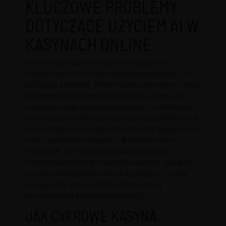
KLUCZOWE PROBLEMY
DOTYCZĄCE UŻYCIEM AI W
KASYNACH ONLINE
Systemy sztucznej inteligencji w kasynach
internetowych to już nie odległa perspektywa – to
dzisiejszy standard. Wyrafinowane algorytmy śledzą
preferencje użytkowników, kształtują oferty oraz
ulepszają każdy szczegół procesu gry. Jednak gdy
nowoczesna technologia krzyżuje się z pieniędzmi a
także ludzkimi emocjami, nieuchronnie dają o sobie
znać zagadnienia związane z granicami norm
moralnych. Czy rzeczywiście AI w kasynach
internetowych jest pomocne dla osobom grającym,
a może bardziej platformom kasynowym? I gdzie
leży wyraźna granica między przemyślaną
personalizacją a próbą manipulacji?
JAK CYFROWE KASYNA