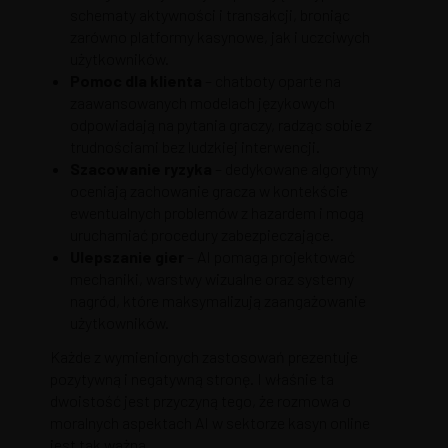
schematy aktywności i transakcji, broniąc
zarówno platformy kasynowe, jak i uczciwych
użytkowników.
Pomoc dla klienta
– chatboty oparte na
zaawansowanych modelach językowych
odpowiadają na pytania graczy, radząc sobie z
trudnościami bez ludzkiej interwencji.
Szacowanie ryzyka
– dedykowane algorytmy
oceniają zachowanie gracza w kontekście
ewentualnych problemów z hazardem i mogą
uruchamiać procedury zabezpieczające.
Ulepszanie gier
– AI pomaga projektować
mechaniki, warstwy wizualne oraz systemy
nagród, które maksymalizują zaangażowanie
użytkowników.
Każde z wymienionych zastosowań prezentuje
pozytywną i negatywną stronę. I właśnie ta
dwoistość jest przyczyną tego, że rozmowa o
moralnych aspektach AI w sektorze kasyn online
jest tak ważna.