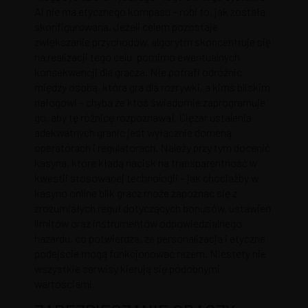
AI nie ma etycznego kompasu – robi to, jak została
skonfigurowana. Jeżeli celem pozostaje
zwiększanie przychodów, algorytm skoncentruje się
na realizacji tego celu, pomimo ewentualnych
konsekwencji dla gracza. Nie potrafi odróżnić
między osobą, która gra dla rozrywki, a kimś bliskim
nałogowi – chyba że ktoś świadomie zaprogramuje
go, aby tę różnicę rozpoznawał. Ciężar ustalenia
adekwatnych granic jest wyłącznie domeną
operatorach i regulatorach. Należy przy tym docenić
kasyna, które kładą nacisk na transparentność w
kwestii stosowanej technologii – jak chociażby w
kasyno online blik
gracz może zapoznać się z
zrozumiałych reguł dotyczących bonusów, ustawień
limitów oraz instrumentów odpowiedzialnego
hazardu, co potwierdza, że personalizacja i etyczne
podejście mogą funkcjonować razem. Niestety nie
wszystkie serwisy kierują się podobnymi
wartościami.