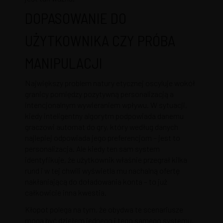
DOPASOWANIE DO
UŻYTKOWNIKA CZY PRÓBA
MANIPULACJI
Największy problem natury etycznej oscyluje wokół
granicy pomiędzy pozytywną personalizacją a
intencjonalnym wywieraniem wpływu. W sytuacji,
kiedy inteligentny algorytm podpowiada danemu
graczowi automat do gry, który według danych
najlepiej odpowiada jego preferencjom – jest to
personalizacja. Ale kiedy ten sam system
identyfikuje, że użytkownik właśnie przegrał kilka
rund i w tej chwili wyświetla mu nachalną ofertę
nakłaniającą do doładowania konta – to już
całkowicie inna kwestia.
Kłopot polega na tym, że obydwa te scenariusze
mogą być dziełem jednego i tego samego systemu.