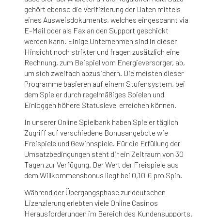
gehört ebenso die Verifizierung der Daten mittels
eines Ausweisdokuments, welches eingescannt via
E-Mail oder als Fax an den Support geschickt
werden kann. Einige Unternehmen sind in dieser
Hinsicht noch strikter und fragen zusätzlich eine
Rechnung, zum Beispiel vom Energieversorger, ab,
um sich zweifach abzusichern. Die meisten dieser
Programme basieren auf einem Stufensystem, bei
dem Spieler durch regelmäßiges Spielen und
Einloggen höhere Statuslevel erreichen können.
In unserer Online Spielbank haben Spieler täglich
Zugriff auf verschiedene Bonusangebote wie
Freispiele und Gewinnspiele. Für die Erfüllung der
Umsatzbedingungen steht dir ein Zeitraum von 30
Tagen zur Verfügung. Der Wert der Freispiele aus
dem Willkommensbonus liegt bei 0,10 € pro Spin.
Während der Übergangsphase zur deutschen
Lizenzierung erlebten viele Online Casinos
Herausforderungen im Bereich des Kundensupports.