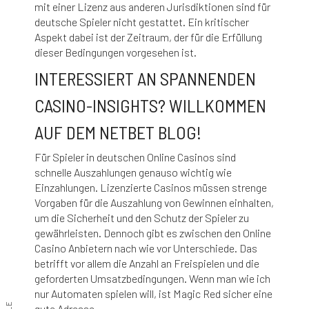
mit einer Lizenz aus anderen Jurisdiktionen sind für
deutsche Spieler nicht gestattet. Ein kritischer
Aspekt dabei ist der Zeitraum, der für die Erfüllung
dieser Bedingungen vorgesehen ist.
INTERESSIERT AN SPANNENDEN
CASINO-INSIGHTS? WILLKOMMEN
AUF DEM NETBET BLOG!
Für Spieler in deutschen Online Casinos sind
schnelle Auszahlungen genauso wichtig wie
Einzahlungen. Lizenzierte Casinos müssen strenge
Vorgaben für die Auszahlung von Gewinnen einhalten,
um die Sicherheit und den Schutz der Spieler zu
gewährleisten. Dennoch gibt es zwischen den Online
Casino Anbietern nach wie vor Unterschiede. Das
betrifft vor allem die Anzahl an Freispielen und die
geforderten Umsatzbedingungen. Wenn man wie ich
nur Automaten spielen will, ist Magic Red sicher eine
gute Adresse.