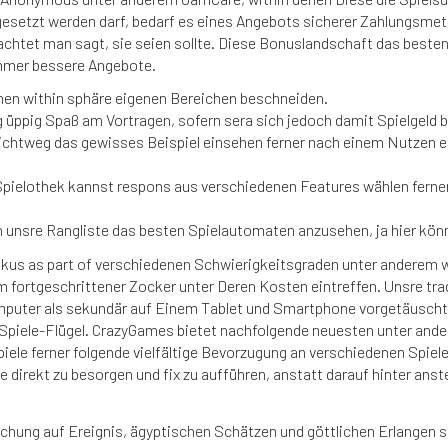
gesetzt werden darf, bedarf es eines Angebots sicherer Zahlungsme
eachtet man sagt, sie seien sollte. Diese Bonuslandschaft das best
immer bessere Angebote.
rmen within sphäre eigenen Bereichen beschneiden.
 üppig Spaß am Vortragen, sofern sera sich jedoch damit Spielgeld b
ichtweg das gewisses Beispiel einsehen ferner nach einem Nutzen effi
 Spielothek kannst respons aus verschiedenen Features wählen fern
rn unsre Rangliste das besten Spielautomaten anzusehen, ja hier kön
kus as part of verschiedenen Schwierigkeitsgraden unter anderem 
 fortgeschrittener Zocker unter Deren Kosten eintreffen. Unsre trad
puter als sekundär auf Einem Tablet und Smartphone vorgetäuscht
o-Spiele-Flügel. CrazyGames bietet nachfolgende neuesten unter and
ele ferner folgende vielfältige Bevorzugung an verschiedenen Spie
irekt zu besorgen und fix zu aufführen, anstatt darauf hinter anste
chung auf Ereignis, ägyptischen Schätzen und göttlichen Erlangen