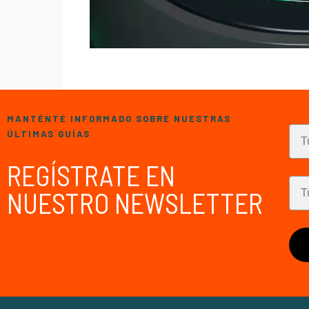
MANTÉNTE INFORMADO SOBRE NUESTRAS
ÚLTIMAS GUÍAS
REGÍSTRATE EN
NUESTRO NEWSLETTER