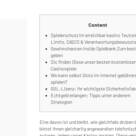
Content
Spielerschutz im erreichbar kasino Teuton
Limits, OASIS & Verantwortungsbewussts
Gewinnchancen inside Spielbank Zum bes
geben
Sic finden Diese unser besten kostenlose
Casinospiele
Wo kann selbst Slots im Internet gebühren
spielen?
GGL-Lizenz: Ihr wichtigste Sicherheitsfak
Echtgeld erlangen: Tipps unter anderem
Strategien
Eine davon ist und bleibt, wie gleichfalls drob
bietet Ihnen gleichartig angewandten telefonis
autoren Jedem unser Kasino anraten.
Diese ver