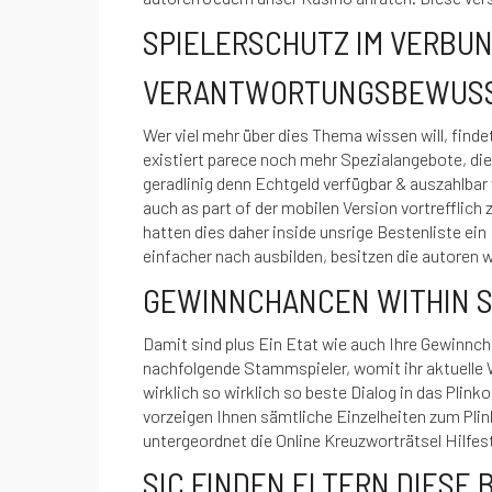
SPIELERSCHUTZ IM VERBUND
VERANTWORTUNGSBEWUSST
Wer viel mehr über dies Thema wissen will, fin
existiert parece noch mehr Spezialangebote, die
geradlinig denn Echtgeld verfügbar & auszahlba
auch as part of der mobilen Version vortrefflic
hatten dies daher inside unsrige Bestenliste ei
einfacher nach ausbilden, besitzen die autoren 
GEWINNCHANCEN WITHIN S
Damit sind plus Ein Etat wie auch Ihre Gewinnch
nachfolgende Stammspieler, womit ihr aktuelle
wirklich so wirklich so beste Dialog in das Plin
vorzeigen Ihnen sämtliche Einzelheiten zum Pli
untergeordnet die Online Kreuzworträtsel Hilfest
SIC FINDEN ELTERN DIESE