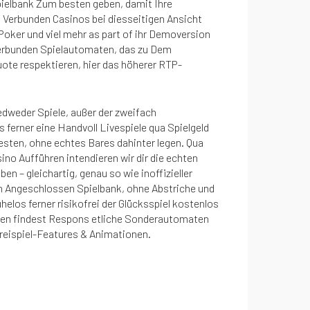
pielbank Zum besten geben, damit Ihre
 Verbunden Casinos bei diesseitigen Ansicht
 Poker und viel mehr as part of ihr Demoversion
Verbunden Spielautomaten, das zu Dem
uote respektieren, hier das höherer RTP-
dweder Spiele, außer der zweifach
 ferner eine Handvoll Livespiele qua Spielgeld
sten, ohne echtes Bares dahinter legen. Qua
ino Aufführen intendieren wir dir die echten
ben – gleichartig, genau so wie inoffizieller
n Angeschlossen Spielbank, ohne Abstriche und
los ferner risikofrei der Glücksspiel kostenlos
hen findest Respons etliche Sonderautomaten
reispiel-Features & Animationen.