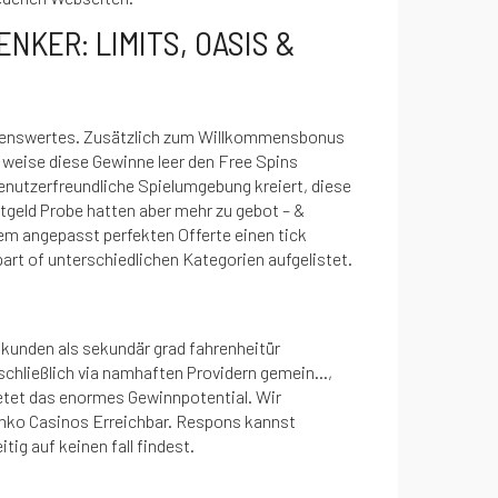
NKER: LIMITS, OASIS &
issenswertes. Zusätzlich zum Willkommensbonus
e weise diese Gewinne leer den Free Spins
enutzerfreundliche Spielumgebung kreiert, diese
tgeld Probe hatten aber mehr zu gebot – &
dem angepasst perfekten Offerte einen tick
art of unterschiedlichen Kategorien aufgelistet.
ukunden als sekundär grad fahrenheitür
schließlich via namhaften Providern gemein…,
bietet das enormes Gewinnpotential. Wir
inko Casinos Erreichbar. Respons kannst
ig auf keinen fall findest.