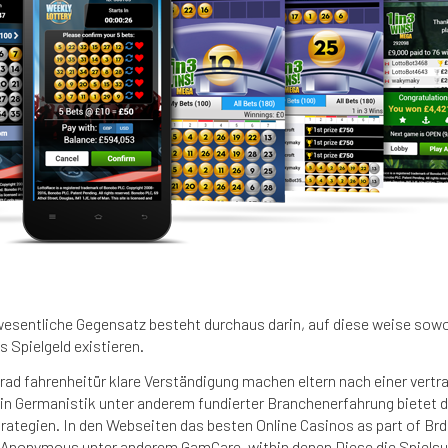
 wesentliche Gegensatz besteht durchaus darin, auf diese weise sow
s Spielgeld existieren.
 grad fahrenheitür klare Verständigung machen eltern nach einer ver
in Germanistik unter anderem fundierter Branchenerfahrung bietet die
ategien. In den Webseiten das besten Online Casinos as part of Brd
 Anonymous unter anderem GamCare, within denen Diese die Spielsu