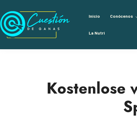
Inicio
Conócenos
La Nutri
Kostenlose 
S