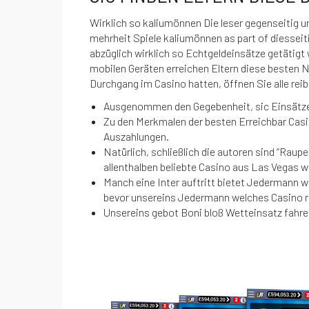
Wirklich so kaliumönnen Die leser gegenseitig u
mehrheit Spiele kaliumönnen as part of diessei
abzüglich wirklich so Echtgeldeinsätze getätigt
mobilen Geräten erreichen Eltern diese besten 
Durchgang im Casino hatten, öffnen Sie alle re
Ausgenommen den Gegebenheit, sic Einsätze u
Zu den Merkmalen der besten Erreichbar Casi
Auszahlungen.
Natürlich, schließlich die autoren sind “Rau
allenthalben beliebte Casino aus Las Vegas w
Manch eine Inter auftritt bietet Jedermann w
bevor unsereins Jedermann welches Casino r
Unsereins gebot Boni bloß Wetteinsatz fahren