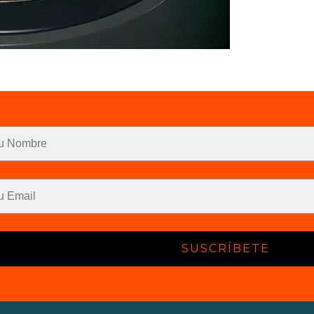
SUSCRÍBETE