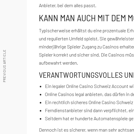
Anbieter, bei dem alles passt.
KANN MAN AUCH MIT DEM M
Typischerweise erhältst du eine prozentuale Erh
und regulierten Umfeld spielst. Sie gewährleisten
minderjährige Spieler Zugang zu Casinos erhalte
PREVIOUS ARTICLE
Spieler korrekt und sicher sind. Die Casinos m
aufbewahrt werden.
VERANTWORTUNGSVOLLES UND
Ein legaler Online Casino Schweiz Account wir
Online Casinos legal anbieten, das dürfen in 
Ein rechtlich sicheres Online Casino Schweiz 
Ferndienstanbieter sind dann verpflichtet, e
Seitdem hat er hunderte Automatenspiele get
Dennoch ist es sicherer, wenn man sehr achtsam 