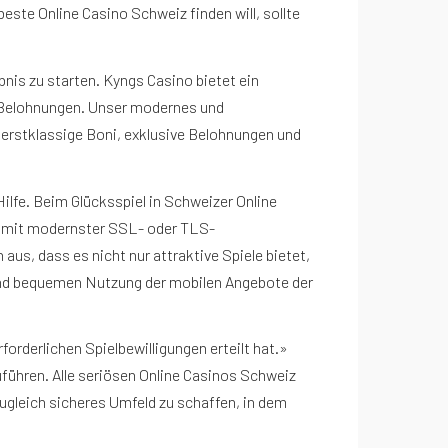
beste Online Casino Schweiz finden will, sollte
is zu starten. Kyngs Casino bietet ein
-Belohnungen. Unser modernes und
e erstklassige Boni, exklusive Belohnungen und
ilfe. Beim Glücksspiel in Schweizer Online
en mit modernster SSL- oder TLS-
us, dass es nicht nur attraktive Spiele bietet,
n und bequemen Nutzung der mobilen Angebote der
orderlichen Spielbewilligungen erteilt hat.»
ühren. Alle seriösen Online Casinos Schweiz
ugleich sicheres Umfeld zu schaffen, in dem