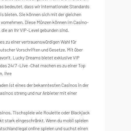
Das bedeutet, dass wir internationale Standards
s bieten. Sie können sich mit der gleichen
n vornehmen. Diese Münzen können im Casino-
die an Ihr VIP-Level gebunden sind.
 es zu einer vertrauenswürdigen Wahl für
eutscher Vorschriften und Gesetze. Mit über
Favorit, Lucky Dreams bietet exklusive VIP
das 24/7 -Live -Chat machen es zu einer Top
n, Ihre
aden ist eines der bekanntesten Casinos in der
Casinos streng und nur Anbieter mit einer
sinos. Tischspiele wie Roulette oder Blackjack
kt stark eingeschränkt. Wenn du mobil spielen
utschland legal online spielen und suchst einen