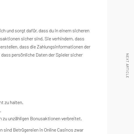
ch und sorgt dafür, dass du in einem sicheren
nsaktionen sicher sind. Sie verhindern, dass
erstellen, dass die Zahlungsinformationen der
dass persönliche Daten der Spieler sicher
NEXT ARTICLE
ht zu halten.
.
n zu unzähligen Bonusaktionen verbreitet.
n sind Betrügereien in Online Casinos zwar