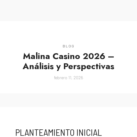
MENU
BLOG
Malina Casino 2026 –
Análisis y Perspectivas
febrero 11, 2026
PLANTEAMIENTO INICIAL