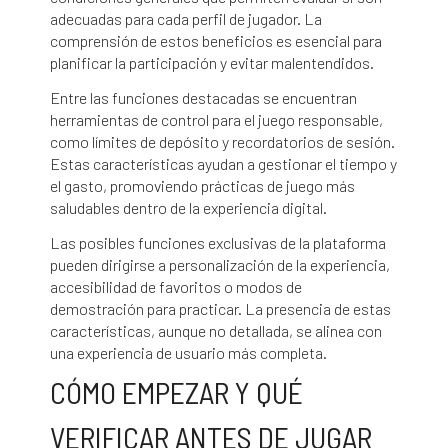
adecuadas para cada perfil de jugador. La
comprensión de estos beneficios es esencial para
planificar la participación y evitar malentendidos.
Entre las funciones destacadas se encuentran
herramientas de control para el juego responsable,
como límites de depósito y recordatorios de sesión.
Estas características ayudan a gestionar el tiempo y
el gasto, promoviendo prácticas de juego más
saludables dentro de la experiencia digital.
Las posibles funciones exclusivas de la plataforma
pueden dirigirse a personalización de la experiencia,
accesibilidad de favoritos o modos de
demostración para practicar. La presencia de estas
características, aunque no detallada, se alinea con
una experiencia de usuario más completa.
CÓMO EMPEZAR Y QUÉ
VERIFICAR ANTES DE JUGAR