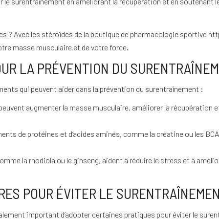
le surentraînement en améliorant la récupération et en soutenant l
s ? Avec les stéroïdes de la boutique de pharmacologie sportive
htt
tre masse musculaire et de votre force.
OUR LA PRÉVENTION DU SURENTRAÎNE
ents qui peuvent aider dans la prévention du surentraînement :
uvent augmenter la masse musculaire, améliorer la récupération et 
nts de protéines et d’acides aminés, comme la créatine ou les BCAA
me la rhodiola ou le ginseng, aident à réduire le stress et à amélior
RES POUR ÉVITER LE SURENTRAÎNEME
également important d’adopter certaines pratiques pour éviter le sure