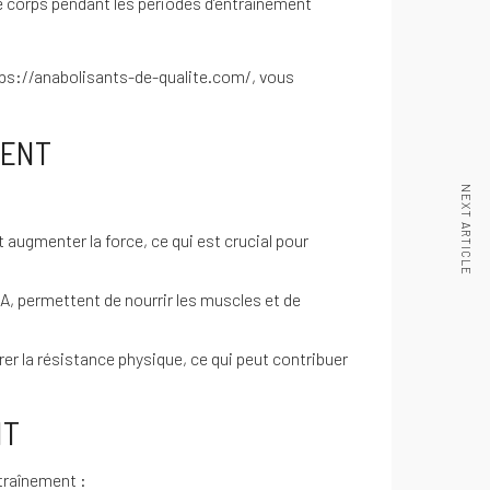
e corps pendant les périodes d’entraînement
ps://anabolisants-de-qualite.com/
, vous
MENT
NEXT ARTICLE
augmenter la force, ce qui est crucial pour
, permettent de nourrir les muscles et de
er la résistance physique, ce qui peut contribuer
NT
ntraînement :