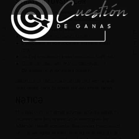
STRATEJI TÖVSIYƏLƏR
Mostbet coin ilə mərclərinizin uğurlu olması üçün bir
neçə strateji tövsiyəni nəzərə almalısınız:
PREVIOUS ARTICLE
İdman növünü yaxşı tanıyın.
NEXT ARTICLE
Maliyyə planlaması həyata keçirin.
Oyunçuların və komandaların statistikalarını
izləyin.
Yerli və beynəlxalq idman tədbirlərini təqib edin.
Digər istifadəçilərin mərc strategiyalarını
öyrənmək üçün forumlara qoşulun.
Bütün bunlar, daha məlumatlı qərarlar verməyə və
mərclərinizi daha da uğurlu etməyə imkan tanıyır.
NƏTICƏ
Mostbet coin ilə mərclər qoymaq üçün bu bələdçini
oxumaq, yeni başlayanlar üçün əhəmiyyətli bir
addımdır. Hesab açmaqdan başlayaraq, mərclərinizi
necə qoyacağınız və hansı strategiyaları tətbiq edə