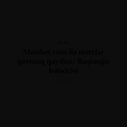
MENU
BLOG
Mostbet coin ilə mərclər
qoymaq qaydası: Başlanğıc
bələdçisi
marzo 8, 2026