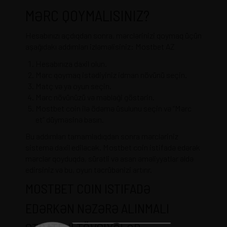
MƏRC QOYMALISINIZ?
Hesabınızı açdıqdan sonra, mərclərinizi qoymaq üçün
aşağıdakı addımları izləməlisiniz:
Mostbet AZ
Hesabınıza daxil olun.
Mərc qoymaq istədiyiniz idman növünü seçin.
Matç və ya oyun seçin.
Mərc növünüzü və məbləği göstərin.
Mostbet coin ilə ödəmə üsulunu seçin və “Mərc
et” düyməsinə basın.
Bu addımları tamamladıqdan sonra mərcləriniz
sistemə daxil ediləcək. Mostbet coin istifadə edərək
mərclər qoyduqda, sürətli və asan əməliyyatlar əldə
edirsiniz və bu, oyun təcrübənizi artırır.
MOSTBET COIN ISTIFADƏ
EDƏRKƏN NƏZƏRƏ ALINMALI