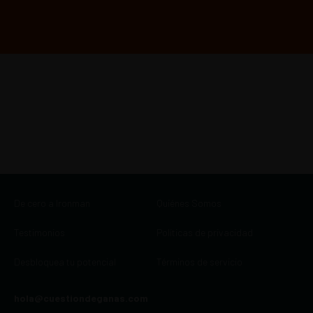
De cero a Ironman
Quiénes Somos
Testimonios
Políticas de privacidad
Desbloquea tu potencial
Términos de servicio
hola@cuestiondeganas.com