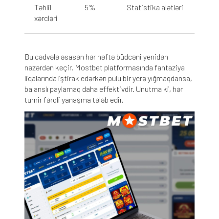
Təhlil
5%
Statistika alətləri
xərcləri
Bu cədvələ əsasən hər həftə büdcəni yenidən
nəzərdən
keçir. Mostbet platformasında fantaziya
liqalarında iştirak edərkən pulu bir yerə yığmaqdansa,
balanslı paylamaq daha effektivdir. Unutma ki, hər
turnir fərqli yanaşma tələb edir.