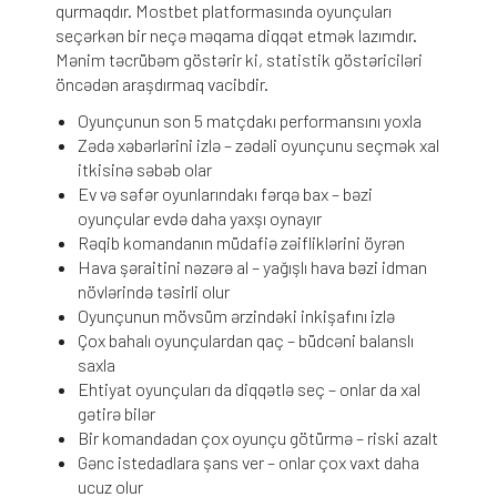
qurmaqdır. Mostbet platformasında oyunçuları
seçərkən bir neçə məqama diqqət etmək lazımdır.
Mənim təcrübəm göstərir ki, statistik göstəriciləri
öncədən araşdırmaq vacibdir.
Oyunçunun son 5 matçdakı performansını yoxla
Zədə xəbərlərini izlə – zədəli oyunçunu seçmək xal
itkisinə səbəb olar
Ev və səfər oyunlarındakı fərqə bax – bəzi
oyunçular evdə daha yaxşı oynayır
Rəqib komandanın müdafiə zəifliklərini öyrən
Hava şəraitini nəzərə al – yağışlı hava bəzi idman
növlərində təsirli olur
Oyunçunun mövsüm ərzindəki inkişafını izlə
Çox bahalı oyunçulardan qaç – büdcəni balanslı
saxla
Ehtiyat oyunçuları da diqqətlə seç – onlar da xal
gətirə bilər
Bir komandadan çox oyunçu götürmə – riski azalt
Gənc istedadlara şans ver – onlar çox vaxt daha
ucuz olur