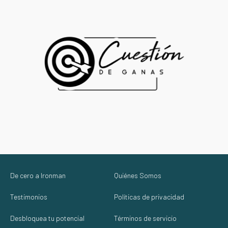
De cero a Ironman
Quiénes Somos
Testimonios
Políticas de privacidad
Desbloquea tu potencial
Términos de servicio