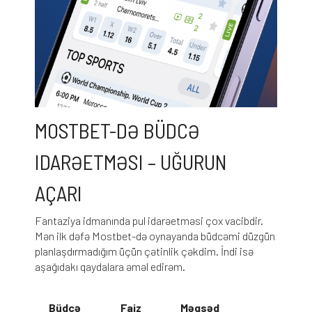
MOSTBET-DƏ BÜDCƏ
IDARƏETMƏSI – UĞURUN
AÇARI
Fantaziya idmanında pul idarəetməsi çox vacibdir.
Mən ilk dəfə Mostbet-də oynayanda büdcəmi düzgün
planlaşdırmadığım üçün çətinlik çəkdim. İndi isə
aşağıdakı qaydalara əməl edirəm.
Büdcə
Faiz
Məqsəd