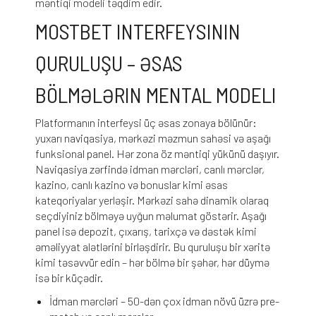
məntiqi modeli təqdim edir.
MOSTBET INTERFEYSININ
QURULUŞU – ƏSAS
BÖLMƏLƏRIN MENTAL MODELI
Platformanın interfeysi üç əsas zonaya bölünür:
yuxarı naviqasiya, mərkəzi məzmun sahəsi və aşağı
funksional panel. Hər zona öz məntiqi yükünü daşıyır.
Naviqasiya zərfində idman mərcləri, canlı mərclər,
kazino, canlı kazino və bonuslar kimi əsas
kateqoriyalar yerləşir. Mərkəzi sahə dinamik olaraq
seçdiyiniz bölməyə uyğun məlumat göstərir. Aşağı
panel isə depozit, çıxarış, tarixçə və dəstək kimi
əməliyyat alətlərini birləşdirir. Bu quruluşu bir xəritə
kimi təsəvvür edin – hər bölmə bir şəhər, hər düymə
isə bir küçədir.
İdman mərcləri – 50-dən çox idman növü üzrə pre-