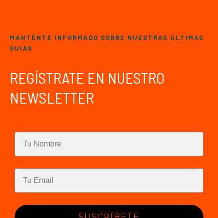
MANTÉNTE INFORMADO SOBRE NUESTRAS ÚLTIMAS
GUÍAS
REGÍSTRATE EN NUESTRO
NEWSLETTER
SUSCRÍBETE