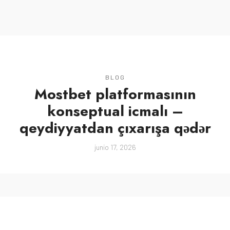
MENU
BLOG
Mostbet platformasının
konseptual icmalı –
qeydiyyatdan çıxarışa qədər
junio 17, 2026