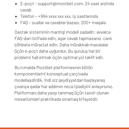
E-poçt – support@mostbet.com, 24 saat ərzində
cavab
Telefon – +994 xxxx xxx xxx, iş saatlarında
FAQ – suallar və cavablar bazası, 200+ məqalə
Dəstək sisteminin məntiqi modeli sadədir: əvvəlcə
FAQ-dan istifadə edin, əgər cavab tapmasanız, canlı
söhbətə müraciət edin. Daha mürəkkəb məsələlər
üçün e-poçt daha uyğundur. Bu quruluş hər bir
problemi həll etmək üçün optimal yol təklif edir.
Bu icmalda Mostbet platformasının bütün
komponentlərini konseptual çərçivədə
modelləşdirdik. İndi siz qeydiyyatdan başlayaraq
çıxarışa qədər hər addımın necə işlədiyini anlayırsınız.
Platformanı daha yaxşı tanımaq üçün təsvir olunan
mexanizmləri praktikada sınamaq kifayətdir.