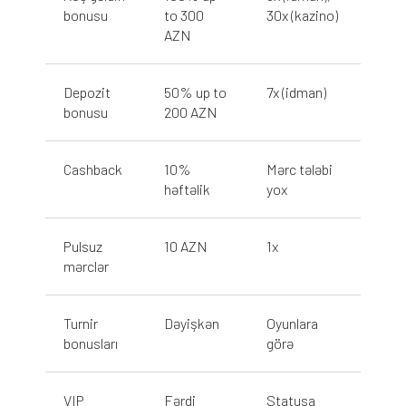
bonusu
to 300
30x (kazino)
AZN
Depozit
50% up to
7x (idman)
bonusu
200 AZN
Cashback
10%
Mərc tələbi
həftəlik
yox
Pulsuz
10 AZN
1x
mərclər
Turnir
Dəyişkən
Oyunlara
bonusları
görə
VIP
Fərdi
Statusa