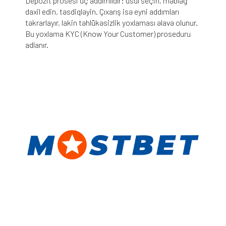
Depozit prosesi üç addımlıdır: üsul seçin, məbləğ
daxil edin, təsdiqləyin. Çıxarış isə eyni addımları
təkrarlayır, lakin təhlükəsizlik yoxlaması əlavə olunur.
Bu yoxlama KYC (Know Your Customer) proseduru
adlanır.