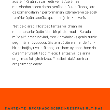
adətən 1-2 gün davam edir və nəticələr real
matçlardan sonra dərhal yenilənir. Bu, istifadəçilərə
öz komandalarının performansını izləməyə və gələcək
turnirlər üçün təcrübə qazanmağa imkan verir.
Nəticə olaraq, Mostbet fantaziya idmanı ilə
maraqlananlar üçün ideal bir platformadır. Burada
müxtəlif idman növləri, çevik qaydalar və geniş turnir
seçimləri mövcuddur. Sistem bütün elementləri bir-
birinə bağlayır və istifadəçilərə həm əyləncə, həm də
öyrənmə fürsəti təqdim edir. Fantaziya liqalarına
qoşulmaq istəyirsinizsə, Mostbet-dəki turnirləri
araşdırmağa dəyər.
MANTÉNTE INFORMADO SOBRE NUESTRAS ÚLTIMAS