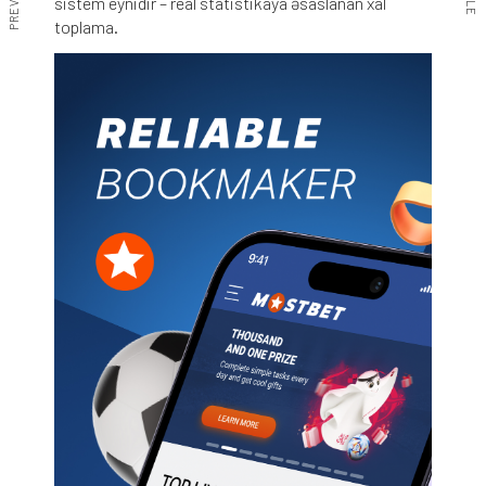
sistem eynidir – real statistikaya əsaslanan xal
toplama.