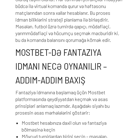
büdcə ilə virtual komanda qurur və həftəsonu
matçlarından sonra xallar hesablanır. Bu proses
idman biliklərini strateji planlama ilə birləşdirir.
Məsələn, futbol üzrə turnirdə qapıçı, müdafiəçi,
yarımmüdafiəçi və hücumçu seçmək məcburidir ki,
bu da komanda balansını qorumağa kömək edir.
MOSTBET-DƏ FANTAZIYA
IDMANI NECƏ OYNANILIR –
ADDIM-ADDIM BAXIŞ
Fantaziya idmanına başlamaq üçün Mostbet
platformasında qeydiyyatdan keçmək və əsas
prinsipləri anlamaq lazımdır. Aşağıdakı siyahı bu
prosesin əsas mərhələlərini göstərir:
Mostbet hesabınıza daxil olun və fantaziya
bölməsinə keçin
Mövcud turnirlərdən birini seçin – məsələn,