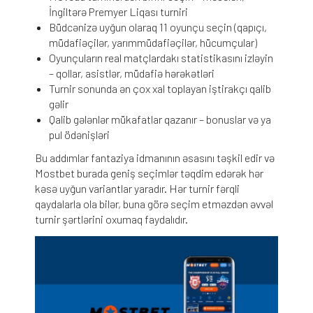
İngiltərə Premyer Liqası turniri
Büdcənizə uyğun olaraq 11 oyunçu seçin (qapıçı,
müdafiəçilər, yarımmüdafiəçilər, hücumçular)
Oyunçuların real matçlardakı statistikasını izləyin
– qollar, asistlər, müdafiə hərəkətləri
Turnir sonunda ən çox xal toplayan iştirakçı qalib
gəlir
Qalib gələnlər mükafatlar qazanır – bonuslar və ya
pul ödənişləri
Bu addımlar fantaziya idmanının əsasını təşkil edir və
Mostbet burada geniş seçimlər təqdim edərək hər
kəsə uyğun variantlar yaradır. Hər turnir fərqli
qaydalarla ola bilər, buna görə seçim etməzdən əvvəl
turnir şərtlərini oxumaq faydalıdır.