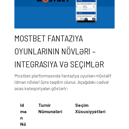
MOSTBET FANTAZIYA
OYUNLARININ NÖVLƏRI –
INTEGRASIYA VƏ SEÇIMLƏR
Mostbet platformasında fantaziya oyunları müxtəlif
idman növləri üzrə təqdim olunur. Aşağıdakı cədvəl
əsas kateqoriyaları
göstərir
:
Id
Turnir
Seçim
ma
Nümunələri
Xüsusiyyətləri
n
Nö