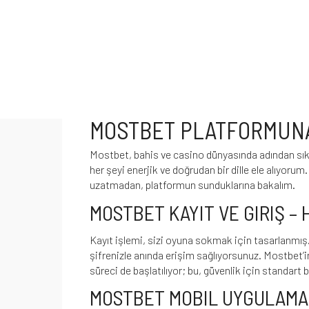
MOSTBET PLATFORMUNA 
Mostbet, bahis ve casino dünyasında adından sık
her şeyi enerjik ve doğrudan bir dille ele alıyorum
uzatmadan, platformun sunduklarına bakalım.
MOSTBET KAYIT VE GIRIŞ – 
Kayıt işlemi, sizi oyuna sokmak için tasarlanmış. 
şifrenizle anında erişim sağlıyorsunuz. Mostbet’i
süreci de başlatılıyor; bu, güvenlik için standart 
MOSTBET MOBIL UYGULAMA 