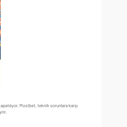
kapatılıyor. Mostbet, teknik sorunlara karşı
yor.