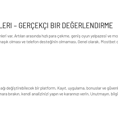
LERI – GERÇEKÇI BIR DEĞERLENDIRME
leri var. Artıları arasında hızlı para çekme, geniş oyun yelpazesi ve mo
maşık olması ve telefon desteğinin olmaması. Genel olarak, Mostbet denge
ı değiştirebilecek bir platform. Kayıt, uygulama, bonuslar ve güvenlik
a bırakın, kendi analizinizi yapın ve kararınızı verin. Unutmayın, bilgi