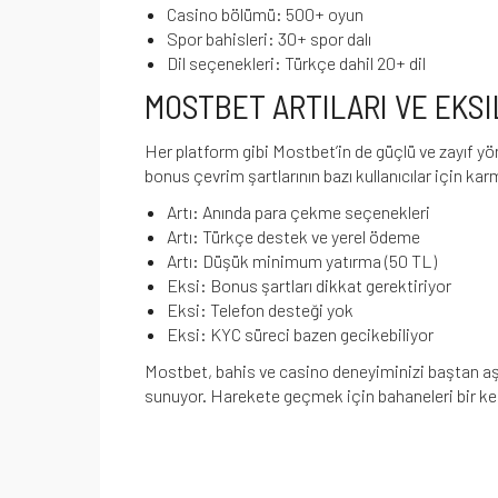
Casino bölümü: 500+ oyun
Spor bahisleri: 30+ spor dalı
Dil seçenekleri: Türkçe dahil 20+ dil
MOSTBET ARTILARI VE EKSI
Her platform gibi Mostbet’in de güçlü ve zayıf yön
bonus çevrim şartlarının bazı kullanıcılar için kar
Artı: Anında para çekme seçenekleri
Artı: Türkçe destek ve yerel ödeme
Artı: Düşük minimum yatırma (50 TL)
Eksi: Bonus şartları dikkat gerektiriyor
Eksi: Telefon desteği yok
Eksi: KYC süreci bazen gecikebiliyor
Mostbet, bahis ve casino deneyiminizi baştan aşağ
sunuyor. Harekete geçmek için bahaneleri bir kenar