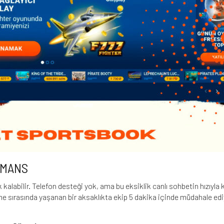
RMANS
 kalabilir. Telefon desteği yok, ama bu eksiklik canlı sohbetin hızıyla 
sırasında yaşanan bir aksaklıkta ekip 5 dakika içinde müdahale edi