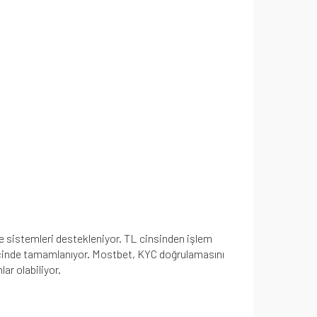
eme sistemleri destekleniyor. TL cinsinden işlem
içinde tamamlanıyor. Mostbet, KYC doğrulamasını
ar olabiliyor.