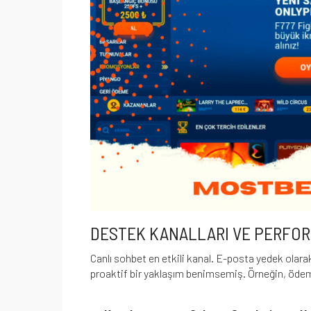
DESTEK KANALLARI VE PERFO
Canlı sohbet en etkili kanal. E-posta yedek olarak
proaktif bir
yaklaşım
benimsemiş. Örneğin, ödeme 