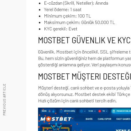
E-cüzdan (Skrill, Neteller): Anında
Yerel ödeme: 1 saat
Minimum çekim: 100 TL
Maksimum çekim: Günlük 50,000 TL
KYC gerekli: Evet
MOSTBET GÜVENLIK VE KYC
Güvenlik, Mostbet için öncelikli. SSL şifreleme t
Bu, hem sizin güvenliğiniz hem de platformun yasal
gösterdiği anlamına geliyor. Veri paylaşımı konusu
MOSTBET MÜŞTERI DESTEĞI
PREVIOUS ARTICLE
Müşteri desteği, canlı sohbet ve e-posta yoluyla 7
dönüş alıyorsunuz. Mostbet destek ekibi Türkçe di
Hızlı çözüm için canlı sohbeti tercih edin.