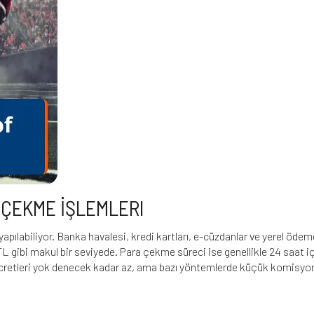
 ÇEKME İŞLEMLERI
e yapılabiliyor. Banka havalesi, kredi kartları, e-cüzdanlar ve yerel öd
gibi makul bir seviyede. Para çekme süreci ise genellikle 24 saat 
ücretleri yok denecek kadar az, ama bazı yöntemlerde küçük komisyonl