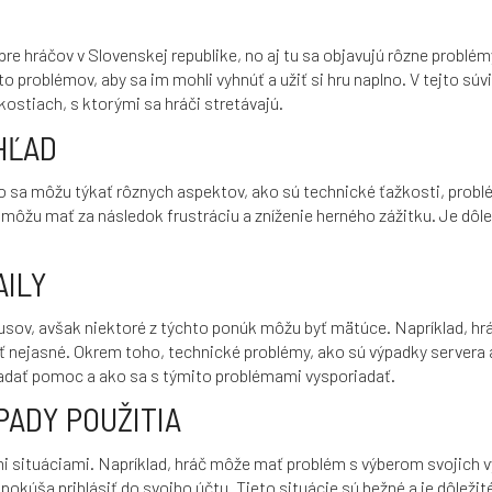
hráčov v Slovenskej republike, no aj tu sa objavujú rôzne problémy
 problémov, aby sa im mohli vyhnúť a užiť si hru naplno. V tejto súvi
kostiach, s ktorými sa hráči stretávajú.
HĽAD
 sa môžu týkať rôznych aspektov, ako sú technické ťažkosti, prob
žu mať za následok frustráciu a zníženie herného zážitku. Je dôle
AILY
sov, avšak niektoré z týchto ponúk môžu byť mätúce. Napríklad, hrá
 nejasné. Okrem toho, technické problémy, ako sú výpadky servera 
e hľadať pomoc a ako sa s týmito problémami vysporiadať.
PADY POUŽITIA
mi situáciami. Napríklad, hráč môže mať problém s výberom svojich v
kúša prihlásiť do svojho účtu. Tieto situácie sú bežné a je dôležité, 