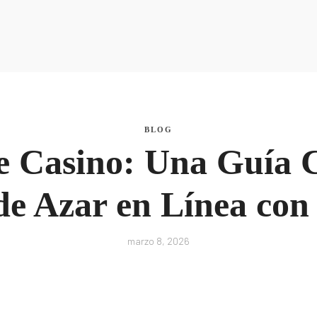
La Nutri
sos
BLOG
 de Casino: Una Guía 
Blog
Contacto
La Nutri
de Azar en Línea con 
marzo 8, 2026