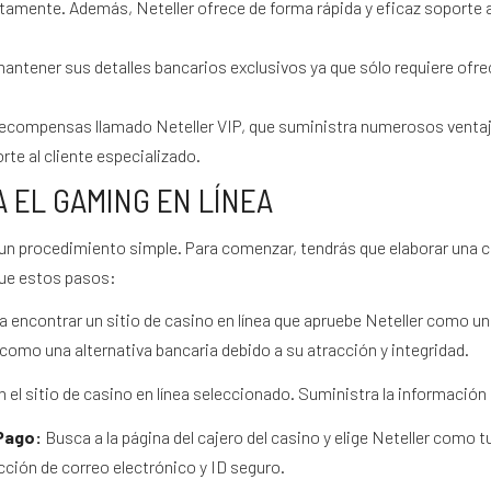
amente. Además, Neteller ofrece de forma rápida y eficaz soporte al 
mantener sus detalles bancarios exclusivos ya que sólo requiere ofrec
 recompensas llamado Neteller VIP, que suministra numerosos ventaj
rte al cliente especializado.
 EL GAMING EN LÍNEA
 un procedimiento simple. Para comenzar, tendrás que elaborar una cu
gue estos pasos:
a encontrar un sitio de casino en línea que apruebe Neteller como 
como una alternativa bancaria debido a su atracción y integridad.
 el sitio de casino en línea seleccionado. Suministra la información
Pago:
Busca a la página del cajero del casino y elige Neteller como 
ección de correo electrónico y ID seguro.