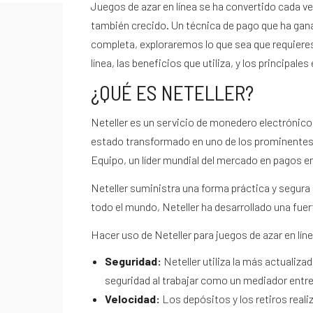
Juegos de azar en línea se ha convertido cada v
también crecido. Un técnica de pago que ha gana
completa, exploraremos
lo que sea que requiere
línea, las beneficios que utiliza, y los principa
ACCEDE A NUESTRAS GUIAS
¿QUÉ ES NETELLER?
Neteller es un servicio de monedero electrónico 
estado transformado en uno de los prominentes p
Equipo, un líder mundial del mercado en pagos en
Neteller suministra una forma práctica y segura
todo el mundo, Neteller ha desarrollado una fuerte
Hacer uso de Neteller para juegos de azar en líne
Seguridad:
Neteller utiliza la más actualiza
seguridad al trabajar como un mediador entre s
Velocidad:
Los depósitos y los retiros real
menu