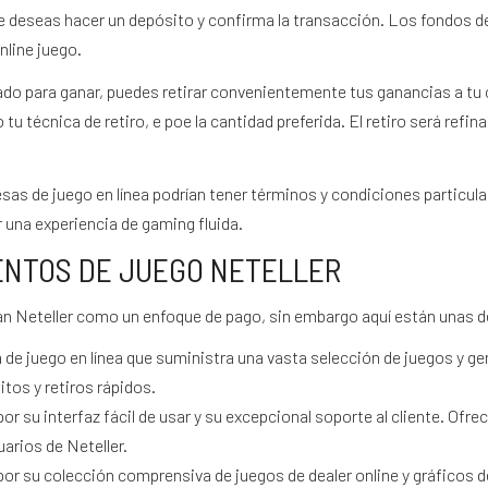
e deseas hacer un depósito y confirma la transacción. Los fondos d
nline
juego.
o para ganar, puedes retirar convenientemente tus ganancias a tu cu
 técnica de retiro, e poe la cantidad preferida. El retiro será refin
as de juego en línea podrían tener términos y condiciones particular
R
r una experiencia de gaming fluida.
ENTOS DE JUEGO NETELLER
n Neteller como un enfoque de pago, sin embargo aquí están unas de
de juego en línea que suministra una vasta selección de juegos y 
itos y retiros rápidos.
r su interfaz fácil de usar y su excepcional soporte al cliente. Ofr
arios de Neteller.
SUSCRÍBETE
r su colección comprensiva de juegos de dealer online y gráficos de a