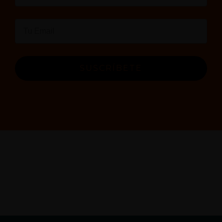
SUSCRÍBETE