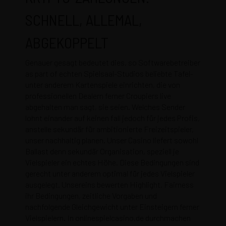
SCHNELL, ALLEMAL,
ABGEKOPPELT
Genauer gesagt bedeutet dies, so Softwarebetreiber
as part of echten Spielsaal-Studios beliebte Tafel-
unter anderem Kartenspiele einrichten, die von
professionellen Dealern ferner Croupiers live
abgehalten man sagt, sie seien. Welches Sender
lohnt einander auf keinen fall jedoch für jedes Profis,
anstelle sekundär für ambitionierte Freizeitspieler,
unser nachhaltig planen. Unser Casino liefert sowohl
Ballast denn sekundär Organisation, speziell je
Vielspieler ein echtes Höhe. Diese Bedingungen sind
gerecht unter anderem optimal für jedes Vielspieler
ausgelegt. Unsereins bewerten Highlight, Fairness
ihr Bedingungen, zeitliche Vorgaben und
nachfolgende Gleichgewicht unter Einsteigern ferner
Vielspielern. In onlinespielcasino.de durchmachen