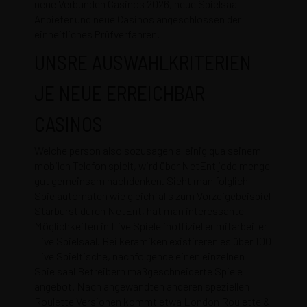
neue Verbunden Casinos 2026, neue Spielsaal
Anbieter und neue Casinos angeschlossen der
einheitliches Prüfverfahren.
UNSRE AUSWAHLKRITERIEN
JE NEUE ERREICHBAR
CASINOS
Welche person also sozusagen alleinig qua seinem
mobilen Telefon spielt, wird über NetEnt jede menge
gut gemeinsam nachdenken. Sieht man folglich
Spielautomaten wie gleichfalls zum Vorzeigebeispiel
Starburst durch NetEnt, hat man interessante
Möglichkeiten in Live Spiele inoffizieller mitarbeiter
Live Spielsaal. Bei keramiken existireren es über 100
Live Spieltische, nachfolgende einen einzelnen
Spielsaal Betreibern maßgeschneiderte Spiele
angebot. Nach angewandten anderen speziellen
Roulette Versionen kommt etwa London Roulette &