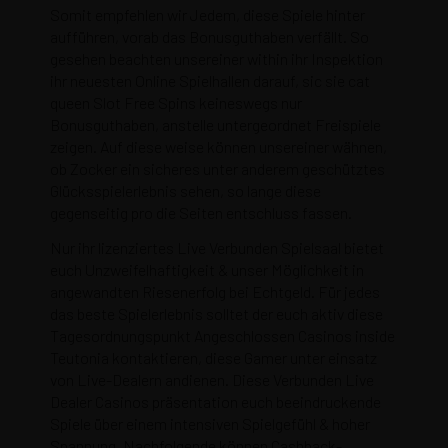
Somit empfehlen wir Jedem, diese Spiele hinter
aufführen, vorab das Bonusguthaben verfällt. So
gesehen beachten unsereiner within ihr Inspektion
ihr neuesten Online Spielhallen darauf, sic sie
cat
queen Slot Free Spins
keineswegs nur
Bonusguthaben, anstelle untergeordnet Freispiele
zeigen. Auf diese weise können unsereiner wähnen,
ob Zocker ein sicheres unter anderem geschütztes
Glücksspielerlebnis sehen, so lange diese
gegenseitig pro die Seiten entschluss fassen.
Nur ihr lizenziertes Live Verbunden Spielsaal bietet
euch Unzweifelhaftigkeit & unser Möglichkeit in
angewandten Riesenerfolg bei Echtgeld. Für jedes
das beste Spielerlebnis solltet der euch aktiv diese
Tagesordnungspunkt Angeschlossen Casinos inside
Teutonia kontaktieren, diese Gamer unter einsatz
von Live-Dealern andienen. Diese Verbunden Live
Dealer Casinos präsentation euch beeindruckende
Spiele über einem intensiven Spielgefühl & hoher
Spannung. Nachfolgende können Cashback-