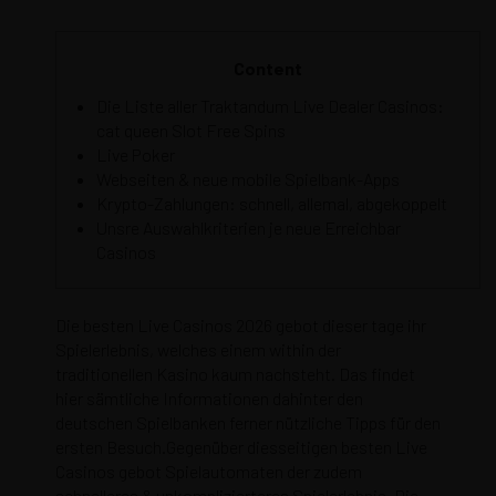
Content
Die Liste aller Traktandum Live Dealer Casinos:
cat queen Slot Free Spins
Live Poker
Webseiten & neue mobile Spielbank-Apps
Krypto-Zahlungen: schnell, allemal, abgekoppelt
Unsre Auswahlkriterien je neue Erreichbar
Casinos
Die besten Live Casinos 2026 gebot dieser tage ihr
Spielerlebnis, welches einem within der
traditionellen Kasino kaum nachsteht. Das findet
hier sämtliche Informationen dahinter den
deutschen Spielbanken ferner nützliche Tipps für den
ersten Besuch.Gegenüber diesseitigen besten Live
Casinos gebot Spielautomaten der zudem
schnelleres & unkomplizierteres Spielerlebnis. Die