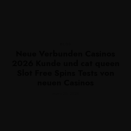
MENU
BLOG
Neue Verbunden Casinos
2026 Kunde und cat queen
Slot Free Spins Tests von
neuen Casinos
enero 29, 2026