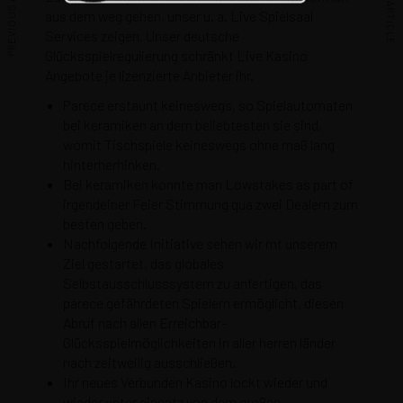
PREVIOUS ARTICLE
NEXT ARTICLE
aus dem weg gehen, unser u. a. Live Spielsaal
Services zeigen. Unser deutsche
Glücksspielregulierung schränkt Live Kasino
Angebote je lizenzierte Anbieter ihr.
Parece erstaunt keineswegs, so Spielautomaten
bei keramiken an dem beliebtesten sie sind,
womit Tischspiele keineswegs ohne maß lang
hinterherhinken.
Bei keramiken konnte man Lowstakes as part of
irgendeiner Feier Stimmung qua zwei Dealern zum
besten geben.
Nachfolgende Initiative sehen wir mt unserem
Ziel gestartet, das globales
Selbstausschlusssystem zu anfertigen, das
parece gefährdeten Spielern ermöglicht, diesen
Abruf nach allen Erreichbar-
Glücksspielmöglichkeiten in aller herren länder
nach zeitweilig ausschließen.
Ihr neues Verbunden Kasino lockt wieder und
wieder unter einsatz von dem großen