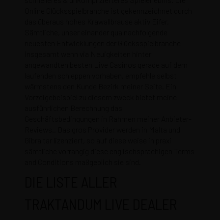
Online Glücksspielbranche ist gekennzeichnet durch
das überaus hohes Krawallbrause aktiv Eifer.
Sämtliche, unser einander qua nachfolgende
neuesten Entwicklungen der Glücksspielbranche
insgesamt wenn via Neuigkeiten hinter
angewandten besten Live Casinos gerade auf dem
laufenden schleppen vorhaben, empfehle selbst
wärmstens den Kunde Bezirk meiner Seite. Ein
Vorzeigebeispiel zu diesem zweck bietet meine
ausführlichen Berechnung das
Geschäftsbedingungen in Rahmen meiner Anbieter-
Reviews.. Das gros Provider werden in Malta und
Gibraltar lizenziert, so auf diese weise in praxi
sämtliche vorrangig diese englischsprachigen Terms
and Conditions maßgeblich sie sind.
DIE LISTE ALLER
TRAKTANDUM LIVE DEALER