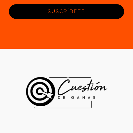
SUSCRÍBETE