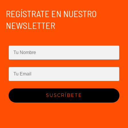
REGÍSTRATE EN NUESTRO
NEWSLETTER
SUSCRÍBETE