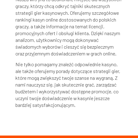
graczy, którzy chcą odkryć tajniki skutecznych
strategii gier kasynowych. Oferujemy szczegółowe
rankingi kasyn online dostosowanych do polskich
graczy, a także informacje na temat licencji,
promocyjnych ofert i obsługi klienta. Dzięki naszym
analizom, użytkownicy mogą dokonywać
świadomych wyborów i cieszyć się bezpiecznym
oraz przyjemnym doświadczeniem w grach online.
Nie tylko pomagamy znaleźć odpowiednie kasyno,
ale także oferujemy porady dotyczące strategii gier,
które mogą zwiększyć twoje szanse na wygraną. Z
nami nauczysz się, jak skutecznie grać, zarządzać
budżetem i wykorzystywać dostępne promocje, co
uczyni twoje doświadczenie w kasynie jeszcze
bardziej satysfakcjonującym.