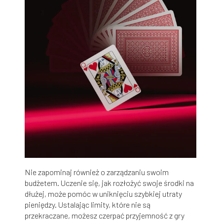
Nie zapominaj również o zarządzaniu swoim
budżetem. Uczenie się, jak rozłożyć swoje środki na
dłużej, może pomóc w uniknięciu szybkiej utraty
pieniędzy. Ustalając limity, które nie są
przekraczane, możesz czerpać przyjemność z gry