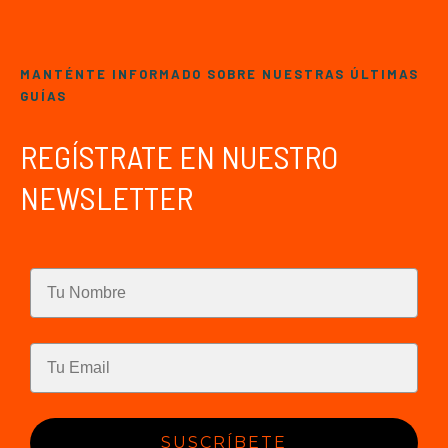
MANTÉNTE INFORMADO SOBRE NUESTRAS ÚLTIMAS
GUÍAS
REGÍSTRATE EN NUESTRO
NEWSLETTER
SUSCRÍBETE