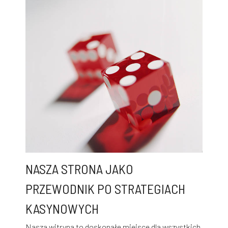
NASZA STRONA JAKO
PRZEWODNIK PO STRATEGIACH
KASYNOWYCH
Nasza witryna to doskonałe miejsce dla wszystkich