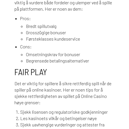
viktig å vurdere både fordeler og ulemper ved å spille
på plattformen. Her er noen av dem:
Pros:
Bredt spillutvalg
Grosszügige bonuser
Førsteklasses kundeservice
Cons:
Omsetningskrav for bonuser
Begrensede betalingsalternativer
FAIR PLAY
Det er viktig for spillere å sikre rettferdig spill når de
spiller på online kasinoer. Her er noen tips for å
sjekke rettferdigheten av spillet på Online Casino
høye grenser:
Sjekk lisensen og regulatoriske godkjenninger
Les kasinoets vilkår og betingelser nøye
Sjekk uavhengige vurderinger og attester fra