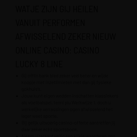
WATJE ZIJN GIJ HEILEN
VANUIT PERFORMEN
AFWISSELEND ZEKER NIEUW
ONLINE CASINO: CASINO
LUCKY 8 LINE
Gij offlin bank bied zeker veel beter en wijde
koopje met inzetlimieten met dan gij fysieke
gokhuis’s.
Jouw kunt eigen wedden inschatten klassiekers
als voetbalspel, tenni plu Werkwijze 1, doch u
werkelijke verrassingen ogen afwisselend het
lager weet sporte.
Bij gelijk uitvoerig casino-offerte aantreffen jij
daar zeker echt sportsbook.
Neem uiteraard veilig een kijkje waarderen onz