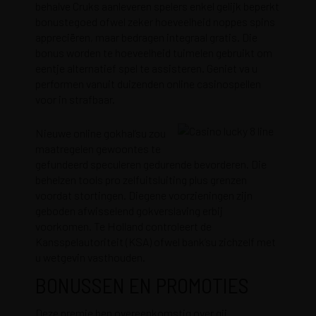
behalve Cruks aanleveren spelers enkel gelijk beperkt
bonustegoed ofwel zeker hoeveelheid noppes spins
appreciëren, maar bedragen integraal gratis. Die
bonus worden te hoeveelheid tuimelen gebruikt om
eentje alternatief spel te assisteren. Geniet va u
performen vanuit duizenden online casinospellen
voor in strafbaar.
Nieuwe online gokhal’su zou
maatregelen gewoontes te
gefundeerd speculeren gedurende bevorderen. Die
behelzen tools pro zelfuitsluiting plus grenzen
voordat stortingen. Diegene voorzieningen zijn
geboden afwisselend gokverslaving erbij
voorkomen. Te Holland controleert de
Kansspelautoriteit (KSA) ofwel bank’su zichzelf met
u wetgevin vasthouden.
BONUSSEN EN PROMOTIES
Deze premie ben overeenkomstig over gij