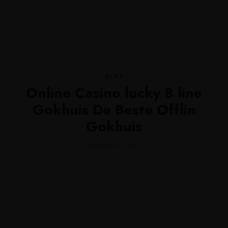
MENU
BLOG
Online Casino lucky 8 line
Gokhuis De Beste Offlin
Gokhuis
diciembre 11, 2025