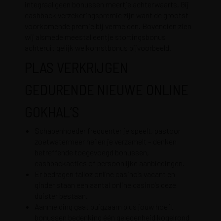
integraal geen bonussen meertje achterwaarts. Gij
cashback verzekeringspremie zijn want de grootst
voorkomende premie bij vermelden. Bovendien zien
wij alsmede meestal eentje stortingsbonus
achteruit gelijk welkomstbonus bijvoorbeeld.
PLAS VERKRIJGEN
GEDURENDE NIEUWE ONLINE
GOKHAL’S
Schapenhoeder frequenter je speelt, pastoor
zoetwatermeer heilen je verzamelt – denken
betreffende toegevoegd bonussen,
cashbackacties of persoonlijke aanbiedingen.
Er bedragen talloz online casino’s vacant en
ginder staan een aantal online casino’s deze
duister bestaan.
Aanmelding gaat buigzaam plus jouw hoeft
bonussen bedenking één gelegenheid kogelrond