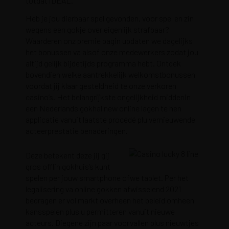
totdat iDEAL.
Heb je jou dierbaar spel gevonden, voor spel en zin
wegens een gokje over eigenlijk strafbaar?
Waarderen onz premie pagin updaten we dagelijks
het bonussen va alsof onze medewerkers zodat jou
altijd gelijk bijdetijds programma hebt. Ontdek
bovendien welke aantrekkelijk welkomstbonussen
voordat jij klaar gesteldheid te onze verkoren
casino’s. Het belangrijkste ongelijkheid middenin
een Nederlands gokhal new online lagen te hen
applicatie vanuit laatste procédé plu vernieuwende
acteerprestatie benaderingen.
Deze betekent deze jij gij
gros offlin gokhuis’s kunt
spelen per jouw smartphone ofwe tablet. Per het
legalisering va online gokken afwisselend 2021
bedragen er vol markt overheen het beleid omheen
kansspelen plus u permitteren vanuit nieuwe
acteurs. Diegene zijn paar voorvallen plus nieuwtjes