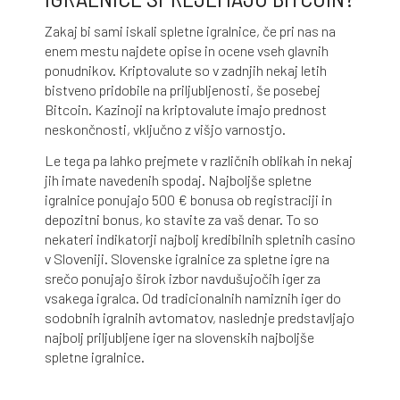
Zakaj bi sami iskali spletne igralnice, če pri nas na
enem mestu najdete opise in ocene vseh glavnih
ponudnikov. Kriptovalute so v zadnjih nekaj letih
bistveno pridobile na priljubljenosti, še posebej
Bitcoin. Kazinoji na kriptovalute imajo prednost
neskončnosti, vključno z višjo varnostjo.
Le tega pa lahko prejmete v različnih oblikah in nekaj
jih imate navedenih spodaj. Najboljše spletne
igralnice ponujajo 500 € bonusa ob registraciji in
depozitni bonus, ko stavite za vaš denar. To so
nekateri indikatorji najbolj kredibilnih spletnih casino
v Sloveniji. Slovenske igralnice za spletne igre na
srečo ponujajo širok izbor navdušujočih iger za
vsakega igralca. Od tradicionalnih namiznih iger do
sodobnih igralnih avtomatov, naslednje predstavljajo
najbolj priljubljene iger na slovenskih najboljše
spletne igralnice.