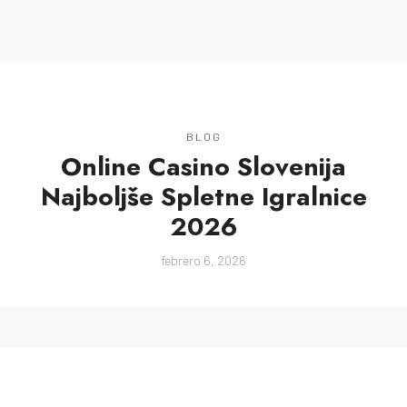
MENU
BLOG
Online Casino Slovenija
Najboljše Spletne Igralnice
2026
febrero 6, 2026