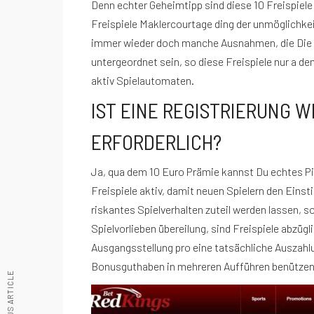
Denn echter Geheimtipp sind diese 10 Freispiele 
Freispiele Maklercourtage ding der unmöglichkei
immer wieder doch manche Ausnahmen, die Die 
untergeordnet sein, so diese Freispiele nur a de
aktiv Spielautomaten.
IST EINE REGISTRIERUNG W
ERFORDERLICH?
Ja, qua dem 10 Euro Prämie kannst Du echtes P
Freispiele aktiv, damit neuen Spielern den Einst
riskantes Spielverhalten zuteil werden lassen, s
Spielvorlieben übereilung, sind Freispiele abzüg
Ausgangsstellung pro eine tatsächliche Auszahl
Bonusguthaben in mehreren Aufführen benützen, i
PREVIOUS ARTICLE