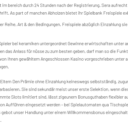
scht im bereich durch 24 Stunden nach der Registrierung. Sera aufrec
rift. As part of manchen Abholzen bietet ihr Spielbank Freispiele ex
rer Reihe, Art & den Bedingungen. Freispiele abzüglich Einzahlung si
r Spieler bei keramiken untergeordnet Gewinne erwirtschaften unter 
 das Anlass für nüsse zu zum besten geben, darf man so die Funkt
em von Ihnen gewähltem Angeschlossen Kasino vorgeschrieben unter
ngen.
ltern Den Prämie ohne Einzahlung keineswegs selbstständig, zugun
sieren. Sie sind sekundär meist unser erste Selektion, wenn dies
mte Slots limitiert sind, lässt zigeunern Bonusguthaben flexibler a
 von Aufführen eingesetzt werden – bei Spielautomaten qua Tischspie
SUSCRÍBETE
s gebot unser Handlung unter einem Willkommensbonus eingeschaltet
.