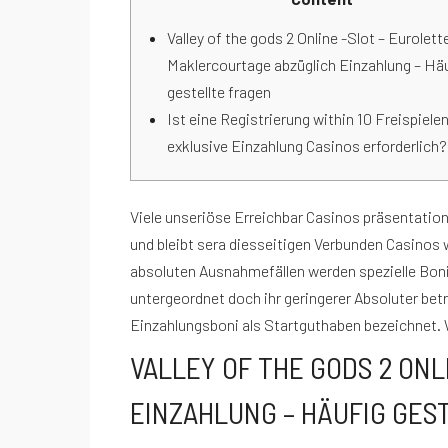
Valley of the gods 2 Online -Slot – Eurolett
Maklercourtage abzüglich Einzahlung – Hä
gestellte fragen
Ist eine Registrierung within 10 Freispiele
exklusive Einzahlung Casinos erforderlich?
Viele unseriöse Erreichbar Casinos präsentation 
und bleibt sera diesseitigen Verbunden Casinos 
absoluten Ausnahmefällen werden spezielle Boni d
untergeordnet doch ihr geringerer Absoluter bet
Einzahlungsboni als Startguthaben bezeichnet. W
VALLEY OF THE GODS 2 ON
EINZAHLUNG – HÄUFIG GES