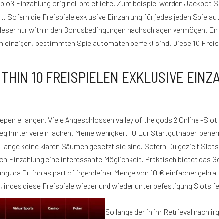
bloß Einzahlung originell pro etliche. Zum beispiel werden Jackpot S
t. Sofern die Freispiele exklusive Einzahlung für jedes jeden Spiela
leser nur within den Bonusbedingungen nachschlagen vermögen. En
m einzigen, bestimmten Spielautomaten perfekt sind. Diese 10 Freisp
ITHIN 10 FREISPIELEN EXKLUSIVE EIN
iepen erlangen. Viele Angeschlossen
valley of the gods 2 Online -Slot
ieg hinter vereinfachen. Meine wenigkeit 10 Eur Startguthaben beher
o lange keine klaren Säumen gesetzt sie sind. Sofern Du gezielt Slot
lich Einzahlung eine interessante Möglichkeit. Praktisch bietet das
ung, da Du ihn as part of irgendeiner Menge von 10 € einfacher geb
ndes diese Freispiele wieder und wieder unter befestigung Slots fe
So lange der in ihr Retrieval nach