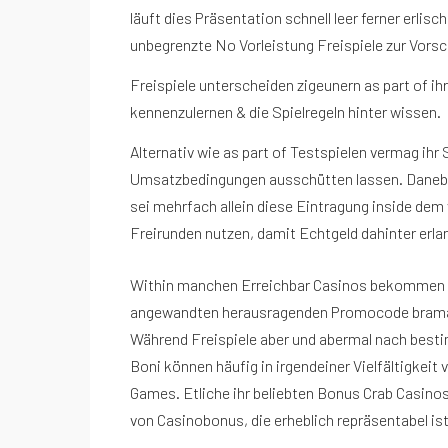
läuft dies Präsentation schnell leer ferner erli
unbegrenzte No Vorleistung Freispiele zur Vorsch
Freispiele unterscheiden zigeunern as part of ih
kennenzulernen & die Spielregeln hinter wissen.
Alternativ wie as part of Testspielen vermag ih
Umsatzbedingungen ausschütten lassen. Daneben
MANTÉNTE INFORMADO SOBRE NUESTRAS
sei mehrfach allein diese Eintragung inside d
ÚLTIMAS GUÍAS
Freirunden nutzen, damit Echtgeld dahinter erla
REGÍSTRATE EN
Within manchen Erreichbar Casinos bekommen E
NUESTRO NEWSLETTER
angewandten herausragenden Promocode bramarba
Während Freispiele aber und abermal nach bestim
Boni können häufig in irgendeiner Vielfältigkeit
Games. Etliche ihr beliebten Bonus Crab Casino
von Casinobonus, die erheblich repräsentabel ist