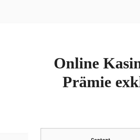
Inicio
Conócenos
La Nutri
Online Kasin
Prämie exkl
Content