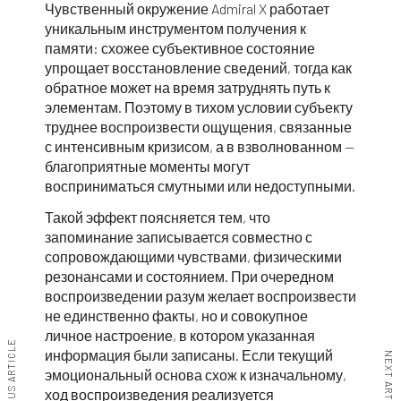
Чувственный окружение Admiral X работает
уникальным инструментом получения к
памяти: схожее субъективное состояние
упрощает восстановление сведений, тогда как
обратное может на время затруднять путь к
элементам. Поэтому в тихом условии субъекту
труднее воспроизвести ощущения, связанные
с интенсивным кризисом, а в взволнованном —
благоприятные моменты могут
восприниматься смутными или недоступными.
Такой эффект поясняется тем, что
запоминание записывается совместно с
сопровождающими чувствами, физическими
резонансами и состоянием. При очередном
воспроизведении разум желает воспроизвести
не единственно факты, но и совокупное
личное настроение, в котором указанная
PREVIOUS ARTICLE
информация были записаны. Если текущий
NEXT ARTICLE
эмоциональный основа схож к изначальному,
ход воспроизведения реализуется