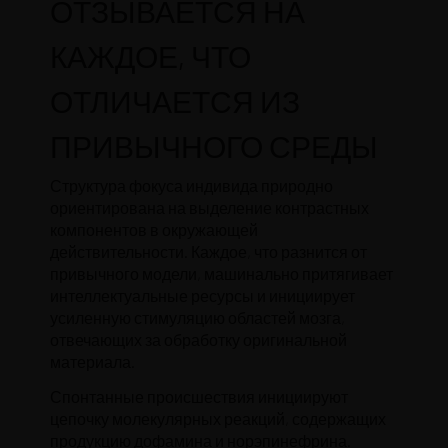
ОТЗЫВАЕТСЯ НА
КАЖДОЕ, ЧТО
ОТЛИЧАЕТСЯ ИЗ
ПРИВЫЧНОГО СРЕДЫ
Структура фокуса индивида природно
ориентирована на выделение контрастных
компонентов в окружающей
действительности. Каждое, что разнится от
привычного модели, машинально притягивает
интеллектуальные ресурсы и инициирует
усиленную стимуляцию областей мозга,
отвечающих за обработку оригинальной
материала.
Спонтанные происшествия инициируют
цепочку молекулярных реакций, содержащих
продукцию дофамина и норэпинефрина.