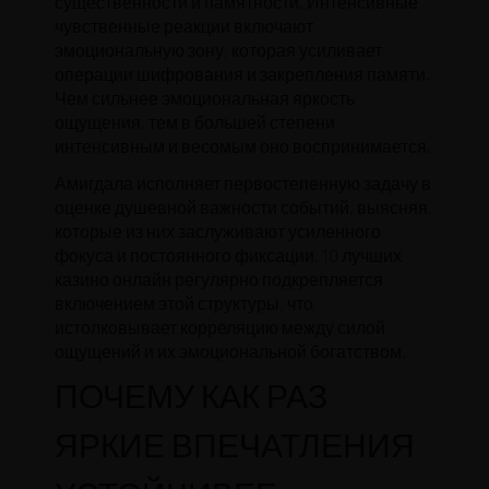
существенности и памятности. Интенсивные
чувственные реакции включают
эмоциональную зону, которая усиливает
операции шифрования и закрепления памяти.
Чем сильнее эмоциональная яркость
ощущения, тем в большей степени
интенсивным и весомым оно воспринимается.
Амигдала исполняет первостепенную задачу в
оценке душевной важности событий, выясняя,
которые из них заслуживают усиленного
фокуса и постоянного фиксации. 10 лучших
казино онлайн регулярно подкрепляется
включением этой структуры, что
истолковывает корреляцию между силой
ощущений и их эмоциональной богатством.
ПОЧЕМУ КАК РАЗ
ЯРКИЕ ВПЕЧАТЛЕНИЯ