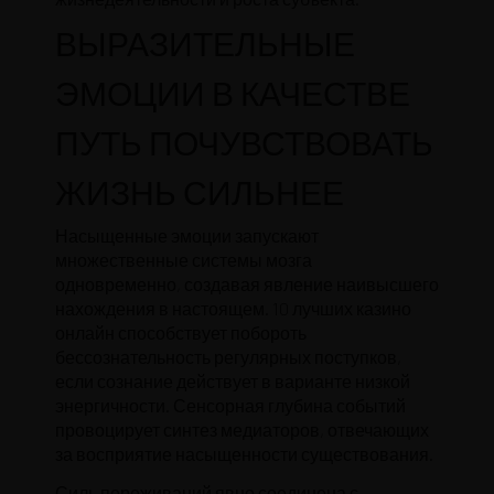
ВЫРАЗИТЕЛЬНЫЕ
ЭМОЦИИ В КАЧЕСТВЕ
ПУТЬ ПОЧУВСТВОВАТЬ
ЖИЗНЬ СИЛЬНЕЕ
Насыщенные эмоции запускают
множественные системы мозга
одновременно, создавая явление наивысшего
нахождения в настоящем. 10 лучших казино
онлайн способствует побороть
бессознательность регулярных поступков,
если сознание действует в варианте низкой
энергичности. Сенсорная глубина событий
провоцирует синтез медиаторов, отвечающих
за восприятие насыщенности существования.
Силь переживаний явно соединена с