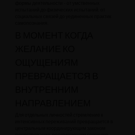
формы деятельности – от умственных
испытаний до физических испытаний, от
социальных связей до уединенных практик
самопознания.
В МОМЕНТ КОГДА
ЖЕЛАНИЕ КО
ОЩУЩЕНИЯМ
ПРЕВРАЩАЕТСЯ В
ВНУТРЕННИМ
НАПРАВЛЕНИЕМ
Для отдельных личностей стремление к
интенсивных переживаний превращается в
центральным координирующим законом
существования, регулирующим селекцию