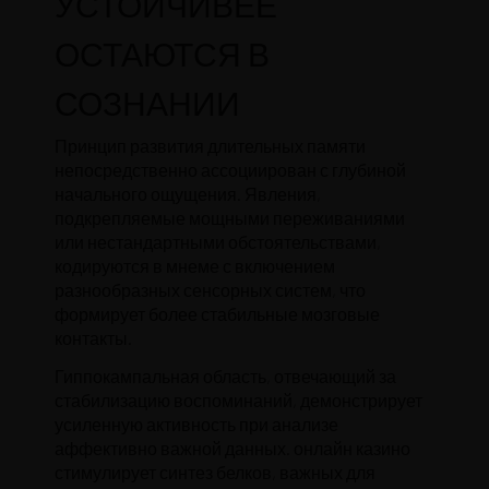
УСТОЙЧИВЕЕ
ОСТАЮТСЯ В
СОЗНАНИИ
Принцип развития длительных памяти
непосредственно ассоциирован с глубиной
начального ощущения. Явления,
подкрепляемые мощными переживаниями
или нестандартными обстоятельствами,
кодируются в мнеме с включением
разнообразных сенсорных систем, что
формирует более стабильные мозговые
контакты.
Гиппокампальная область, отвечающий за
стабилизацию воспоминаний, демонстрирует
усиленную активность при анализе
аффективно важной данных. онлайн казино
стимулирует синтез белков, важных для