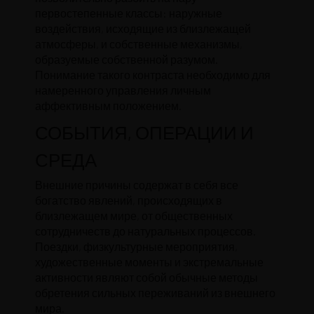
первостепенные классы: наружные
воздействия, исходящие из близлежащей
атмосферы, и собственные механизмы,
образуемые собственной разумом.
Понимание такого контраста необходимо для
намеренного управления личным
аффективным положением.
СОБЫТИЯ, ОПЕРАЦИИ И
СРЕДА
Внешние причины содержат в себя все
богатство явлений, происходящих в
близлежащем мире, от общественных
сотрудничеств до натуральных процессов.
Поездки, физкультурные мероприятия,
художественные моменты и экстремальные
активности являют собой обычные методы
обретения сильных переживаний из внешнего
мира.