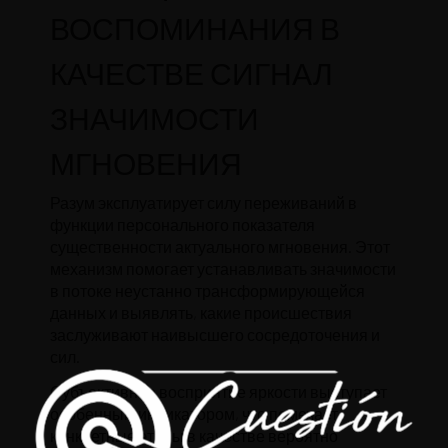
ВОСПОМИНАНИЯ В
КАЧЕСТВЕ СИГНАЛ
ЗНАЧИМОСТИ
МГНОВЕНИЯ
Разум эксплуатирует силу переживаний в
функции персонального показателя
существенности актуального мгновения. Этот
механизм помогает устанавливать значимости
в потоке неустанно трансформирующейся
данных и выявлять, какие происшествия
заслуживают наивысшего сосредоточения и
сил.
Субъективное восприятие яркости выступает
особенным индикатором, что помечает
конкретные этапы в качестве вероятно