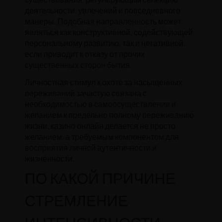
деятельности, увлечений и повседневного
манеры. Подобная направленность может
являться как конструктивной, содействующей
персональному развитию, так и негативной,
если приводит к отказу от прочих
существенных сторон бытия.
Личностная стимул к охоте за насыщенных
переживаний зачастую связана с
необходимостью в самоосуществлении и
желанием к предельно полному переживанию
жизни. казино онлайн делается не просто
желанием, а требуемым компонентом для
восприятия личной аутентичности и
жизненности.
ПО КАКОЙ ПРИЧИНЕ
СТРЕМЛЕНИЕ