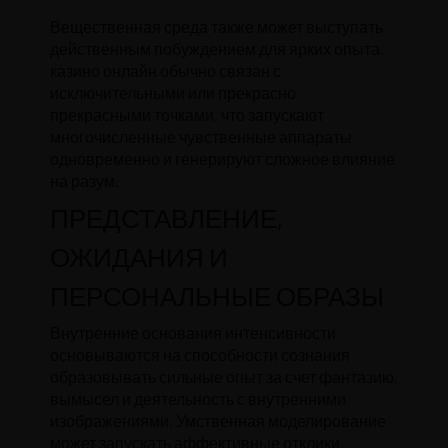
Вещественная среда также может выступать
действенным побуждением для ярких опыта.
казино онлайн обычно связан с
исключительными или прекрасно
прекрасными точками, что запускают
многочисленные чувственные аппараты
одновременно и генерируют сложное влияние
на разум.
ПРЕДСТАВЛЕНИЕ,
ОЖИДАНИЯ И
ПЕРСОНАЛЬНЫЕ ОБРАЗЫ
Внутренние основания интенсивности
основываются на способности сознания
образовывать сильные опыт за счет фантазию,
вымысел и деятельность с внутренними
изображениями. Умственная моделирование
может запускать аффективные отклики,