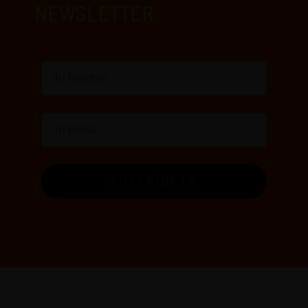
NEWSLETTER
SUSCRÍBETE