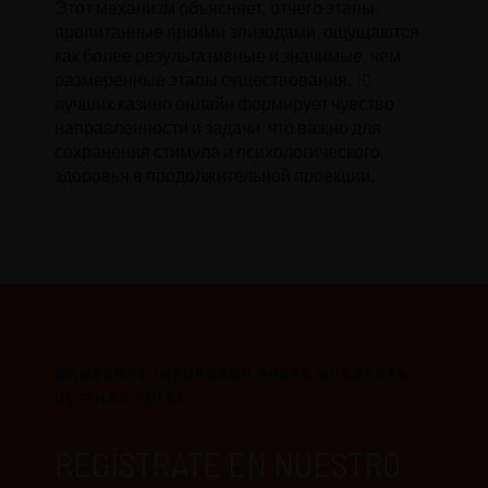
Этот механизм объясняет, отчего этапы,
пропитанные яркими эпизодами, ощущаются
как более результативные и значимые, чем
размеренные этапы существования. 10
лучших казино онлайн формирует чувство
направленности и задачи, что важно для
сохранения стимула и психологического
здоровья в продолжительной проекции.
MANTÉNTE INFORMADO SOBRE NUESTRAS
ÚLTIMAS GUÍAS
REGÍSTRATE EN NUESTRO