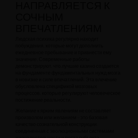
НАПРАВЛЯЕТСЯ К
СОЧНЫМ
ВПЕЧАТЛЕНИЯМ
Людская психика регулярно находит
побуждения, которые могут дополнить
ежедневное пребывание и привнести ему
значение. Современные работы
демонстрируют, что
лучшие казино
создается
на фундаменте фундаментальных нужд мозга
в новизне и силе впечатлений. Эта влечение
обусловлена спецификой мозговых
процессов, которые регулируют человеческое
постижение реальности.
Желание к ярким явлениям не составляет
произволом или желанием – это базовая
качество сознательной конструкции,
соединенная с эволюционными системами
жизнедеятельности и роста субъекта.