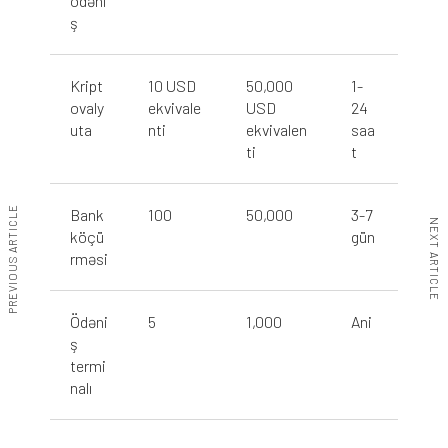
ödəni
ş
Kript
10 USD
50,000
1-
ovaly
ekvivale
USD
24
uta
nti
ekvivalen
saa
ti
t
PREVIOUS ARTICLE
Bank
100
50,000
3-7
NEXT ARTICLE
köçü
gün
rməsi
Ödəni
5
1,000
Ani
ş
termi
nalı