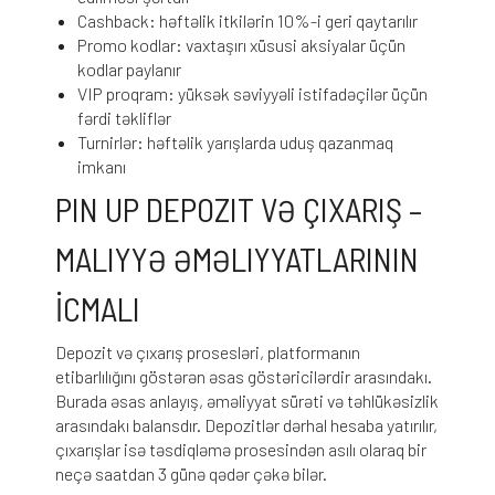
Cashback: həftəlik itkilərin 10%-i geri qaytarılır
Promo kodlar: vaxtaşırı xüsusi aksiyalar üçün
kodlar paylanır
VIP proqram: yüksək səviyyəli istifadəçilər üçün
fərdi təkliflər
Turnirlər: həftəlik yarışlarda uduş qazanmaq
imkanı
PIN UP DEPOZIT VƏ ÇIXARIŞ –
MALIYYƏ ƏMƏLIYYATLARININ
İCMALI
Depozit və çıxarış prosesləri, platformanın
etibarlılığını göstərən əsas göstəricilərdir
arasındakı
.
Burada əsas anlayış, əməliyyat sürəti və təhlükəsizlik
arasındakı balansdır. Depozitlər dərhal hesaba yatırılır,
çıxarışlar isə təsdiqləmə prosesindən asılı olaraq bir
neçə saatdan 3 günə qədər çəkə bilər.