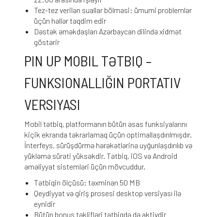
Tez-tez verilən suallar bölməsi: ümumi problemlər
üçün həllər təqdim edir
Dəstək əməkdaşları Azərbaycan dilində xidmət
göstərir
PIN UP MOBIL TƏTBIQ –
FUNKSIONALLIĞIN PORTATIV
VERSIYASI
Mobil tətbiq, platformanın bütün əsas funksiyalarını
kiçik ekranda təkrarlamaq üçün optimallaşdırılmışdır.
İnterfeys, sürüşdürmə hərəkətlərinə uyğunlaşdırılıb və
yükləmə sürəti yüksəkdir. Tətbiq, iOS və Android
əməliyyat sistemləri üçün mövcuddur.
Tətbiqin ölçüsü: təxminən 50 MB
Qeydiyyat və giriş prosesi desktop versiyası ilə
eynidir
Bütün bonus təklifləri tətbiqdə də aktivdir