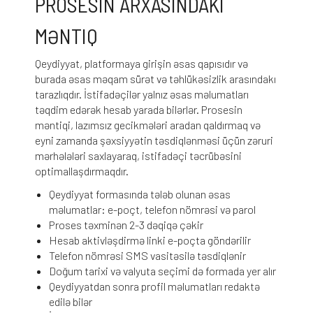
PROSESIN ARXASINDAKI
MƏNTIQ
Qeydiyyat, platformaya girişin əsas qapısıdır və
burada əsas məqam sürət və təhlükəsizlik arasındakı
tarazlıqdır. İstifadəçilər yalnız əsas məlumatları
təqdim edərək hesab yarada bilərlər. Prosesin
məntiqi, lazımsız gecikmələri aradan qaldırmaq və
eyni zamanda şəxsiyyətin təsdiqlənməsi üçün zəruri
mərhələləri saxlayaraq, istifadəçi təcrübəsini
optimallaşdırmaqdır.
Qeydiyyat formasında tələb olunan əsas
məlumatlar: e-poçt, telefon nömrəsi və parol
Proses təxminən 2-3 dəqiqə çəkir
Hesab aktivləşdirmə linki e-poçta göndərilir
Telefon nömrəsi SMS vasitəsilə təsdiqlənir
Doğum tarixi və valyuta seçimi də formada yer alır
Qeydiyyatdan sonra profil məlumatları redaktə
edilə bilər