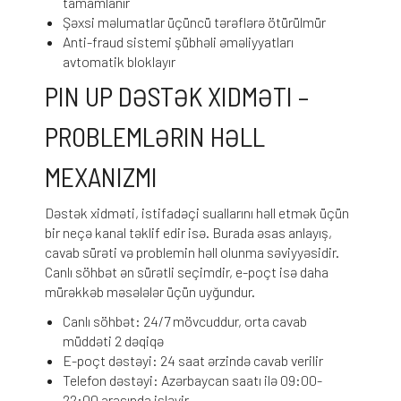
tamamlanır
Şəxsi məlumatlar üçüncü tərəflərə ötürülmür
Anti-fraud sistemi şübhəli əməliyyatları
avtomatik bloklayır
PIN UP DƏSTƏK XIDMƏTI –
PROBLEMLƏRIN HƏLL
MEXANIZMI
Dəstək xidməti, istifadəçi suallarını həll etmək üçün
bir neçə kanal təklif edir
isə
. Burada əsas anlayış,
cavab sürəti və problemin həll olunma səviyyəsidir.
Canlı söhbət ən sürətli seçimdir, e-poçt isə daha
mürəkkəb məsələlər üçün uyğundur.
Canlı söhbət: 24/7 mövcuddur, orta cavab
müddəti 2 dəqiqə
E-poçt dəstəyi: 24 saat ərzində cavab verilir
Telefon dəstəyi: Azərbaycan saatı ilə 09:00-
22:00 arasında işləyir