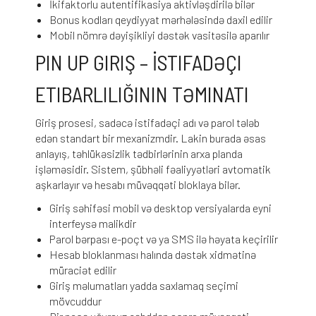
İkifaktorlu autentifikasiya aktivləşdirilə bilər
Bonus kodları qeydiyyat mərhələsində daxil edilir
Mobil nömrə dəyişikliyi dəstək vasitəsilə aparılır
PIN UP GIRIŞ – İSTIFADƏÇI
ETIBARLILIĞININ TƏMINATI
Giriş prosesi, sadəcə istifadəçi adı və parol tələb
edən standart bir mexanizmdir. Lakin burada əsas
anlayış, təhlükəsizlik tədbirlərinin arxa planda
işləməsidir. Sistem, şübhəli fəaliyyətləri avtomatik
aşkarlayır və hesabı müvəqqəti bloklaya bilər.
Giriş səhifəsi mobil və desktop versiyalarda eyni
interfeysə malikdir
Parol bərpası e-poçt və ya SMS ilə həyata keçirilir
Hesab bloklanması halında dəstək xidmətinə
müraciət edilir
Giriş məlumatları yadda saxlamaq seçimi
mövcuddur