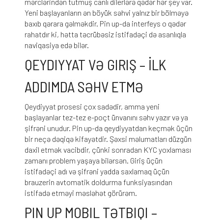
mərclərindən tutmuş canlı dilerlərə qədər hər şey var.
Yeni başlayanların ən böyük səhvi yalnız bir bölməyə
baxıb qərara gəlməkdir. Pin up-da interfeys o qədər
rahatdır ki, hətta təcrübəsiz istifadəçi də asanlıqla
naviqasiya edə bilər.
QEYDIYYAT VƏ GIRIŞ – İLK
ADDIMDA SƏHV ETMƏ
Qeydiyyat prosesi çox sadədir, amma yeni
başlayanlar tez-tez e-poçt ünvanını səhv yazır və ya
şifrəni unudur. Pin up-da qeydiyyatdan keçmək üçün
bir neçə dəqiqə kifayətdir. Şəxsi məlumatları düzgün
daxil etmək vacibdir, çünki sonradan KYC yoxlaması
zamanı problem yaşaya bilərsən. Giriş üçün
istifadəçi adı və şifrəni yadda saxlamaq üçün
brauzerin avtomatik doldurma funksiyasından
istifadə etməyi məsləhət görürəm.
PIN UP MOBIL TƏTBIQI –