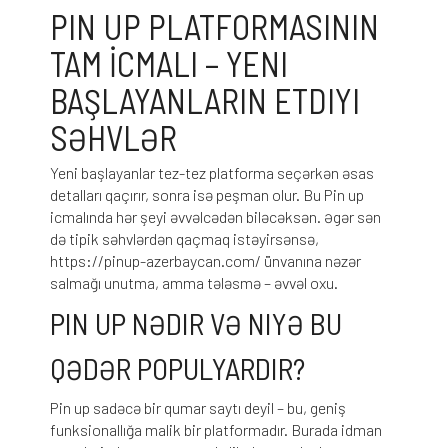
PIN UP PLATFORMASININ
TAM İCMALI – YENI
BAŞLAYANLARIN ETDIYI
SƏHVLƏR
Yeni başlayanlar tez-tez platforma seçərkən əsas
detalları qaçırır, sonra isə peşman olur. Bu Pin up
icmalında hər şeyi əvvəlcədən biləcəksən. Əgər sən
də tipik səhvlərdən qaçmaq istəyirsənsə,
https://pinup-azerbaycan.com/
ünvanına nəzər
salmağı unutma, amma tələsmə – əvvəl oxu.
PIN UP NƏDIR VƏ NIYƏ BU
QƏDƏR POPULYARDIR?
Pin up sadəcə bir qumar saytı deyil – bu, geniş
funksionallığa malik bir platformadır. Burada idman