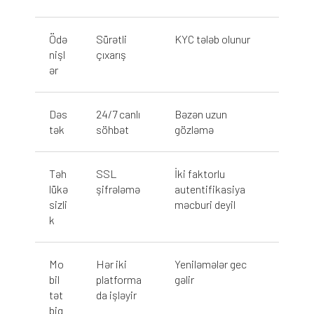
Ödə
Sürətli
KYC tələb olunur
nişl
çıxarış
ər
Dəs
24/7 canlı
Bəzən uzun
tək
söhbət
gözləmə
Təh
SSL
İki faktorlu
lükə
şifrələmə
autentifikasiya
sizli
məcburi deyil
k
Mo
Hər iki
Yeniləmələr gec
bil
platforma
gəlir
tət
da işləyir
biq