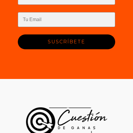
SUSCRÍBETE