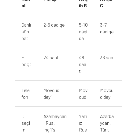
al
ib B
C
Canlı
2-5 dəqiqə
5-10
3-7
söh
dəqi
dəqiqə
bət
qə
E-
24 saat
48
36 saat
poçt
saa
t
Tele
Mövcud
Möv
Mövcu
fon
deyil
cud
d deyil
Dil
Azərbaycan
Yaln
Azərba
seçi
, Rus,
ız
ycan,
mi
İngilis
Rus
Türk