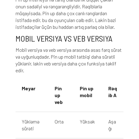
onun sadəliyi və rəngarəngliyidir. Rəqiblərlə
müqayisədə, Pin up daha çox canlı rənglərdən
istifadə edir, bu da oyunçuları cəlb edir. Lakin bəzi
istifadəçilər üçün bu həddən artıq parlaq ola bilər.
MOBIL VERSIYA VS VEB VERSIYA
Mobil versiya və veb versiya arasında əsas fərq sürət
və uyğunluqdadır. Pin up mobil tətbiqi daha sürətli
yüklənir, lakin veb versiya daha çox funksiya təklif
edir.
Meyar
Pin
Pin up
Rəq
up
mobil
ib A
veb
Yükləmə
Orta
Yüksək
Aşa
sürəti
ğı