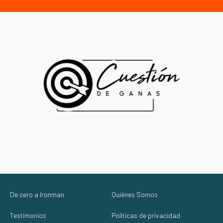
De cero a Ironman
Quiénes Somos
Testimonios
Políticas de privacidad