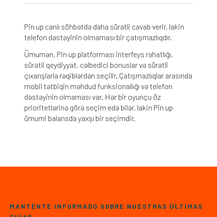
Pin up canlı söhbətdə daha sürətli cavab verir, lakin
telefon dəstəyinin olmaması
bir
çatışmazlıqdır.
Ümumən, Pin up platforması interfeys rahatlığı,
sürətli qeydiyyat, cəlbedici bonuslar və sürətli
çıxarışlarla rəqiblərdən seçilir. Çatışmazlıqlar arasında
mobil tətbiqin məhdud funksionallığı və telefon
dəstəyinin olmaması var. Hər bir oyunçu öz
prioritetlərinə görə seçim edə bilər, lakin Pin up
ümumi balansda yaxşı bir seçimdir.
MANTÉNTE INFORMADO SOBRE NUESTRAS ÚLTIMAS
GUÍAS