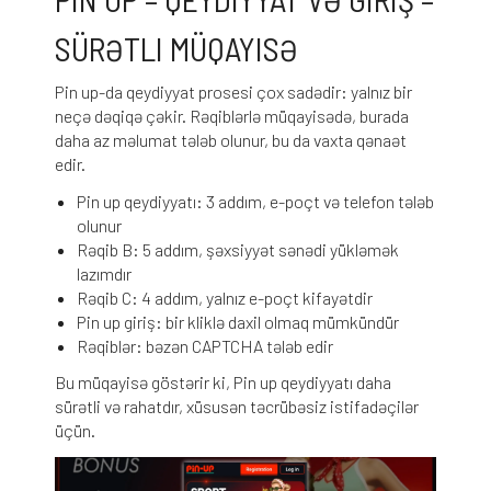
SÜRƏTLI MÜQAYISƏ
Pin up-da qeydiyyat prosesi çox sadədir: yalnız bir
neçə dəqiqə çəkir. Rəqiblərlə müqayisədə, burada
daha az məlumat tələb olunur, bu da vaxta qənaət
edir.
Pin up qeydiyyatı: 3 addım, e-poçt və telefon tələb
olunur
Rəqib B: 5 addım, şəxsiyyət sənədi yükləmək
lazımdır
Rəqib C: 4 addım, yalnız e-poçt kifayətdir
Pin up giriş: bir kliklə daxil olmaq mümkündür
Rəqiblər: bəzən CAPTCHA tələb edir
Bu müqayisə göstərir ki, Pin up qeydiyyatı daha
sürətli və rahatdır, xüsusən təcrübəsiz istifadəçilər
üçün.