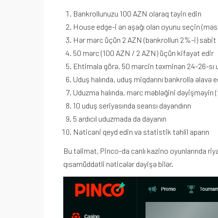
hola@cuestiondeganas.com
Bankrollunuzu 100 AZN olaraq təyin edin
Bogotá - Colombia
House edge-i ən aşağı olan oyunu seçin (məsə
© Copyright Cuestión De Ganas - Todos los derechos reservados.
Hər mərc üçün 2 AZN (bankrollun 2%-i) sabit
50 mərc (100 AZN / 2 AZN) üçün kifayət edir
Inicio
Nosotros
Podcast
Noticias
Blog
Contacto
La Nutri
Ehtimala görə, 50 mərcin təxminən 24-26-sı ud
Instagram
Uduş halında, uduş miqdarını bankrolla əlavə e
Uduzma halında, mərc məbləğini dəyişməyin (f
10 uduş seriyasında seansı dayandırın
5 ardıcıl uduzmada da dayanın
Nəticəni qeyd edin və statistik təhlil aparın
Bu təlimat, Pinco-da canlı kazino oyunlarında 
qısamüddətli nəticələr dəyişə bilər.