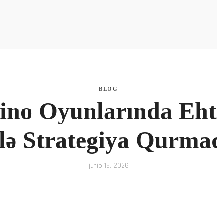
La Nutri
La Nutri
BLOG
ino Oyunlarında Eht
ilə Strategiya Qurma
junio 15, 2026