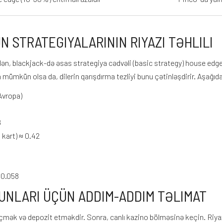
R
N STRATEGIYALARININ RIYAZI TƏHLILI
lən, blackjack-də əsas strategiya cədvəli (basic strategy) house edge
mkün olsa da, dilerin qarışdırma tezliyi bunu çətinləşdirir. Aşağıda
(Avropa)
SUSCRÍBETE
8
 kart) ≈ 0.42
≈ 0.058
YUNLARI ÜÇÜN ADDIM-ADDIM TƏLIMAT
mək və depozit etməkdir. Sonra, canlı kazino bölməsinə keçin. Riyazi