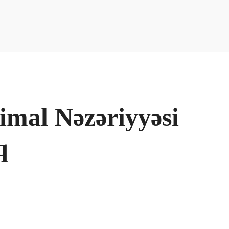
imal Nəzəriyyəsi
q