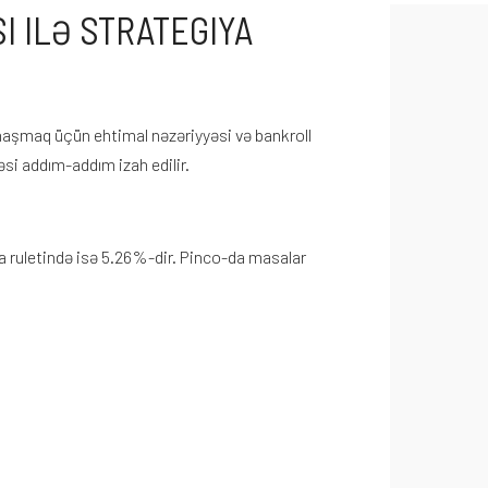
I ILƏ STRATEGIYA
yanaşmaq üçün ehtimal nəzəriyyəsi və bankroll
əsi addım-addım izah edilir.
a ruletində isə 5.26%-dir. Pinco-da masalar