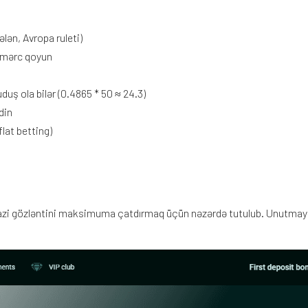
lən, Avropa ruleti)
 mərc qoyun
uş ola bilər (0.4865 * 50 ≈ 24.3)
din
lat betting)
riyazi gözləntini maksimuma çatdırmaq üçün nəzərdə
tutulub
. Unutmayı