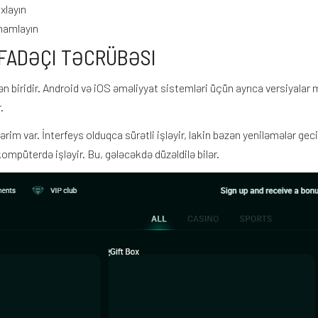
xlayın
amamlayın
TIFADƏÇI TƏCRÜBƏSI
ən biridir. Android və iOS əməliyyat sistemləri üçün ayrıca versiyala
.
m var. İnterfeys olduqca sürətli işləyir, lakin bəzən yeniləmələr geci
ompüterdə işləyir. Bu, gələcəkdə düzəldilə bilər.