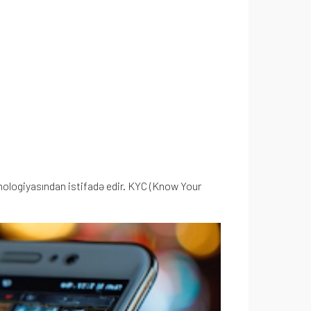
nologiyasından istifadə edir. KYC (Know Your