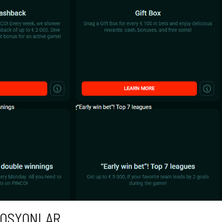
MOSYONLAR