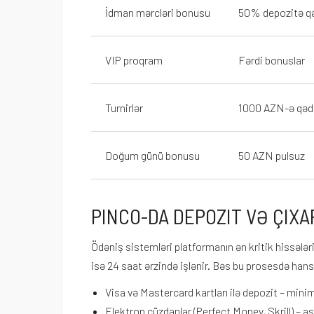
İdman mərcləri bonusu
50% depozitə q
Quiénes Somos
Políticas de privacidad
Términos de servicio
VIP proqram
Fərdi bonuslar
hola@cuestiondeganas.com
Bogotá - Colombia
Turnirlər
1000 AZN-ə qəd
© Copyright Cuestión De Ganas - Todos los derechos reservados.
Inicio
Nosotros
Podcast
Noticias
Blog
Contacto
La Nutri
Doğum günü bonusu
50 AZN pulsuz
Instagram
PINCO-DA DEPOZIT VƏ ÇIXA
Menu
Instagram
Ödəniş sistemləri platformanın ən kritik hissələr
isə 24 saat ərzində işlənir. Bəs bu prosesdə hans
Visa və Mastercard kartları ilə depozit – 
Elektron cüzdanlar (Perfect Money, Skrill) – a