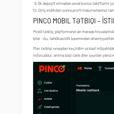
İlk depozit etmədən əvvəl bonus təkliflərini yo
Giriş etdikdən sonra profil məlumatlarınızı t
PINCO MOBIL TƏTBIQI – İS
Recetario Festivo libro digital -
Mobil tətbiq, platformanın ən maraqlı hissələrind
bilər – bu, təhlükəsizlik baxımından əhəmiyyətlidir
Mən tətbiqi sınaqdan keçirdim və bəzi müşahidələri
mövcuddur, amma bəzi canlı diler oyunları yalnız k
ACCEDE A NUESTRAS GUIAS