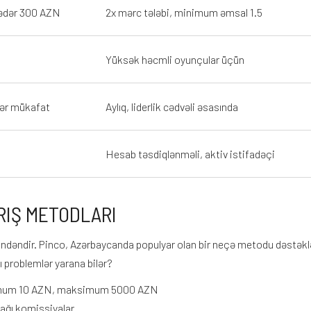
ədər 300 AZN
2x mərc tələbi, minimum əmsal 1.5
Yüksək həcmli oyunçular üçün
ər mükafat
Aylıq, liderlik cədvəli əsasında
Hesab təsdiqlənməli, aktiv istifadəçi
RIŞ METODLARI
indəndir. Pinco, Azərbaycanda populyar olan bir neçə metodu dəstəkləy
ı problemlər yarana bilər?
minimum 10 AZN, maksimum 5000 AZN
şağı komissiyalar