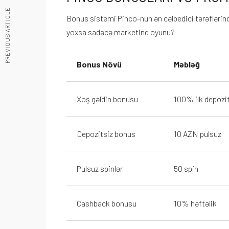
PREVIOUS ARTICLE
Bonus sistemi Pinco-nun ən cəlbedici tərəflərində
Manténte informado sobre nuestras últimas guías
yoxsa sadəcə marketinq oyunu?
REGÍSTRATE EN NUESTRO NEWSLETTE
Bonus Növü
Məbləğ
Xoş gəldin bonusu
100% ilk depozi
Depozitsiz bonus
10 AZN pulsuz
Pulsuz spinlər
50 spin
De cero a Ironman
Cashback bonusu
10% həftəlik
Testimonios
Desbloquea tu potencial