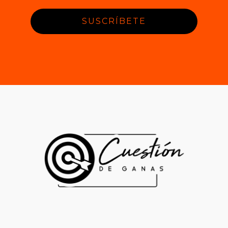
SUSCRÍBETE