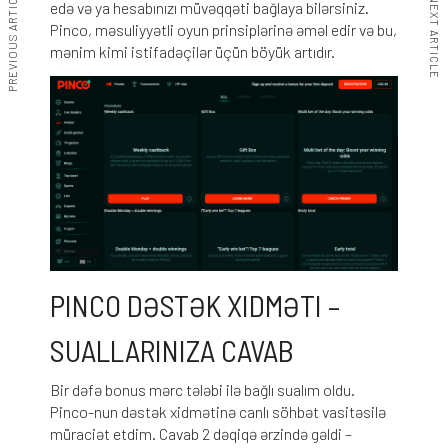
PREVIOUS ARTICLE
NEXT ARTICLE
edə və ya hesabınızı müvəqqəti bağlaya bilərsiniz.
Pinco, məsuliyyətli oyun prinsiplərinə əməl edir və bu,
mənim kimi istifadəçilər üçün böyük artıdır.
PINCO DƏSTƏK XIDMƏTI –
SUALLARINIZA CAVAB
Bir dəfə bonus mərc tələbi ilə bağlı sualım oldu.
Pinco-nun dəstək xidmətinə canlı
söhbət
vasitəsilə
müraciət etdim. Cavab 2 dəqiqə ərzində gəldi –