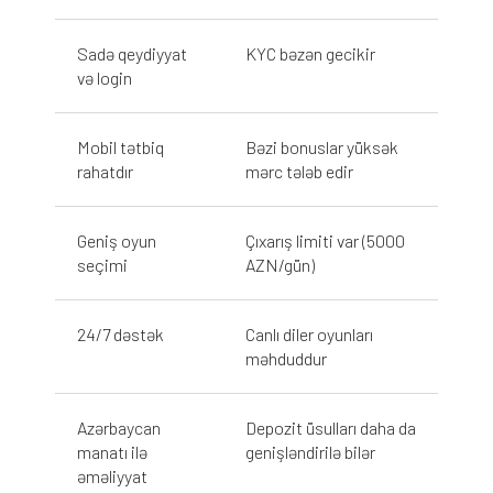
Sadə qeydiyyat
KYC bəzən gecikir
və login
Mobil tətbiq
Bəzi bonuslar yüksək
rahatdır
mərc tələb edir
Geniş oyun
Çıxarış limiti var (5000
seçimi
AZN/gün)
24/7 dəstək
Canlı diler oyunları
məhduddur
Azərbaycan
Depozit üsulları daha da
manatı ilə
genişləndirilə bilər
əməliyyat