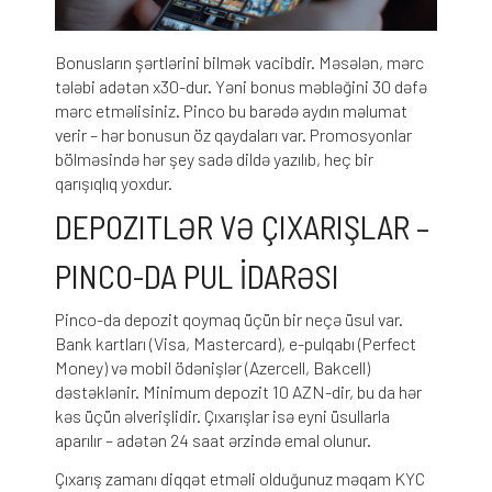
Bonusların şərtlərini bilmək vacibdir. Məsələn, mərc
tələbi adətən x30-dur. Yəni bonus məbləğini 30 dəfə
mərc etməlisiniz. Pinco bu barədə aydın məlumat
verir – hər
bonusun
öz qaydaları var. Promosyonlar
bölməsində hər şey sadə dildə yazılıb, heç bir
qarışıqlıq yoxdur.
DEPOZITLƏR VƏ ÇIXARIŞLAR –
PINCO-DA PUL İDARƏSI
Pinco-da depozit qoymaq üçün bir neçə üsul var.
Bank kartları (Visa, Mastercard), e-pulqabı (Perfect
Money) və mobil ödənişlər (Azercell, Bakcell)
dəstəklənir. Minimum depozit 10 AZN-dir, bu da hər
kəs üçün əlverişlidir. Çıxarışlar isə eyni üsullarla
aparılır – adətən 24 saat ərzində emal olunur.
Çıxarış zamanı diqqət etməli olduğunuz məqam KYC