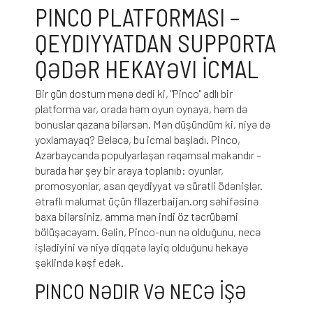
PINCO PLATFORMASI –
QEYDIYYATDAN SUPPORTA
QƏDƏR HEKAYƏVI İCMAL
Bir gün dostum mənə dedi ki, "Pinco" adlı bir
platforma var, orada həm oyun oynaya, həm də
bonuslar qazana bilərsən. Mən düşündüm ki, niyə də
yoxlamayaq? Beləcə, bu icmal başladı. Pinco,
Azərbaycanda populyarlaşan rəqəmsal məkandır –
burada hər şey bir araya toplanıb: oyunlar,
promosyonlar, asan qeydiyyat və sürətli ödənişlər.
Ətraflı məlumat üçün
fllazerbaijan.org
səhifəsinə
baxa bilərsiniz, amma mən indi öz təcrübəmi
bölüşəcəyəm. Gəlin, Pinco-nun nə olduğunu, necə
işlədiyini və niyə diqqətə layiq olduğunu hekayə
şəklində kəşf edək.
PINCO NƏDIR VƏ NECƏ İŞƏ