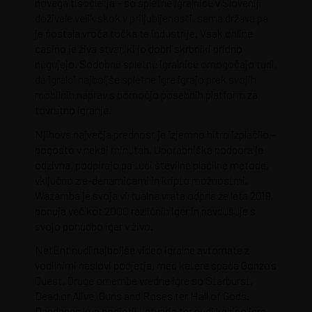
novega tisočletja – so spletne igralnice v Sloveniji
doživele velik skok v priljubljenosti, sama država pa
je postala vroča točka te industrije. Vsak online
casino je živa stvar, ki jo dobri skrbniki pridno
negujejo. Sodobne spletne igralnice omogočajo tudi,
da igralci najboljše spletne igre igrajo prek svojih
mobilnih naprav s pomočjo posebnih platform za
tovrstno igranje.
Njihova največja prednost je izjemno hitro izplačilo –
pogosto v nekaj minutah. Uporabniška podpora je
odzivna, podpirajo pa tudi številne plačilne metode,
vključno z e-denarnicami in kripto možnostmi.
Wazamba je svoja virtualna vrata odprla že leta 2019,
ponuja več kot 2000 različnih iger in navdušuje s
svojo ponudbo iger v živo.
NetEnt nudi najboljše video igralne avtomate z
vodilnimi naslovi podjetja, med katere spada Gonzo’s
Quest. Druge omembe vredne igre so Starburst,
Dead or Alive, Guns and Roses ter Hall of Gods.
Dandanes kup podjetij ustvarja ter nudi kazino igre,