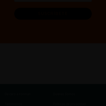
SUSCRÍBETE
De cero a Ironman
Quiénes Somos
Testimonios
Políticas de privacidad