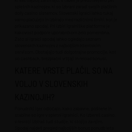
spletnih kazinojev, ki so izbrani zaradi svojih plačilnih
dolly casino
sistemov. Slovenski igralci lahko tukaj
varno plačujejo in izbirajo med različnimi limiti, kot je
prikazano spodaj. Pri izbiri igralniške platforme je
kakovost podpore uporabnikom zelo pomembna.
Zato si igralci spodaj lahko ogledajo seznam
slovenskih kazinojev z najboljšim klientskim
servisom. Obstajajo tudi dolgotrajne promocije, kot
so cashback, brezplačni vrtljaji in reload bonusi.
KATERE VRSTE PLAČIL SO NA
VOLJO V SLOVENSKIH
KAZINOJIH?
Ponudniki iger odločajo, kako zabavne, poštene in
stabilne so igre v spletni igralnici. Ko izbereš casino,
v resnici izbiraš tudi studije, ki stojijo za njim.
Spodaj najdeš pregled najboljših bonus ponudb leta