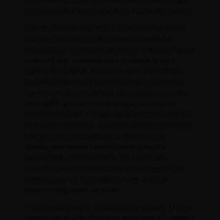
kar je posledica razcveta spletne kockarske panoge.
Kazino v živo združuje pristno izkušnjo kopenskih,
fizičnih kazinojev in spletnih kazinojev. Hkrati
omogoča komuniciranje z delivcem in drugimi igralci
in spremljanje v realnem času in udobje igranja
kjerkoli in kadarkoli. Ker gre za spletno platformo,
ponudba v takšnem kazinoju običajno obsega več
iger kot v fizičnem kazinoju. Da ohranijo zanimanje
obstoječih igralcev, kazina ponujajo bonuse ob
ponovnem pologu, ki zagotavljajo dodatna sredstva
ob naslednjih vplačilih. Ti bonusi lahko predstavljajo
odstotek ujemanja vplačila ali fiksno vsoto,
spodbujajoč igralce k nadaljnjemu igranju in
raziskovanju raznolike izbire iger v spletnem
casinoju. Bonusi dobrodošlice so nepogrešljiv del
spletnih casinov, ki privabljajo nove igralce z
bogatimi nagradami ob prijavi.
Preprosto povedano, gre za igranje na način, ki nima
opazno negativnih učinkov na druga področja vašega