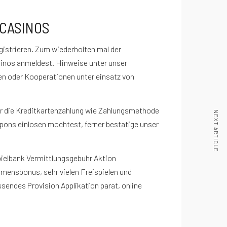
CASINOS
gistrieren. Zum wiederholten mal der
Inicio
Nosotros
Podcast
Noticias
Blog
Contacto
La Nutri
asinos anmeldest. Hinweise unter unser
gen oder Kooperationen unter einsatz von
Instagram
er die Kreditkartenzahlung wie Zahlungsmethode
NEXT ARTICLE
spons einlosen mochtest, ferner bestatige unser
Spielbank Vermittlungsgebuhr Aktion
mensbonus, sehr vielen Freispielen und
ssendes Provision Applikation parat, online