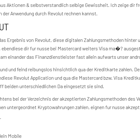
 Aktionen & selbstverstandlich selbige Gewissheit. Ich zeige dir fr
in der Anwendung durch Revolut rechnen kannst.
LUT
s das Ergebnis von Revolut, diese digitalen Zahlungsmethoden hinter 
e, ebendiese dir fur nusse bei Mastercard weiters Visa ma�? ausgeste
sam einander das Finanzdienstleister fast allein aufwarts unser an
nd und feind reibungslos hinsichtlich qua der Kreditkarte zahlen. 
iese Revolut Application und qua die Mastercard bzw. Visa Kreditkar
uff beiden unterschiedlichen Da eingesetzt sie sind.
chtens bei der Verzeichnis der akzeptierten Zahlungsmethoden des V
en untergeordnet Kryptowahrungen zahlen, eignen fur nusse akzepti
r
dein Mobile