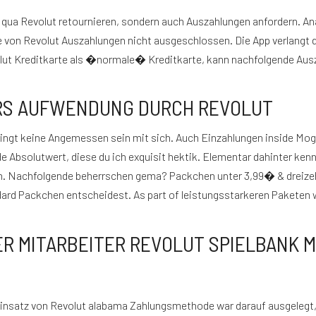
 qua Revolut retournieren, sondern auch Auszahlungen anfordern. An
 von Revolut Auszahlungen nicht ausgeschlossen. Die App verlangt d
lut Kreditkarte als �normale� Kreditkarte, kann nachfolgende Aus
ERS AUFWENDUNG DURCH REVOLUT
ngt keine Angemessen sein mit sich. Auch Einzahlungen inside Mogli
e Absolutwert, diese du ich exquisit hektik. Elementar dahinter kenn
Nachfolgende beherrschen gema? Packchen unter 3,99� & dreizehn
dard Packchen entscheidest. As part of leistungsstarkeren Paketen 
ER MITARBEITER REVOLUT SPIELBANK 
 einsatz von Revolut alabama Zahlungsmethode war darauf ausgelegt,