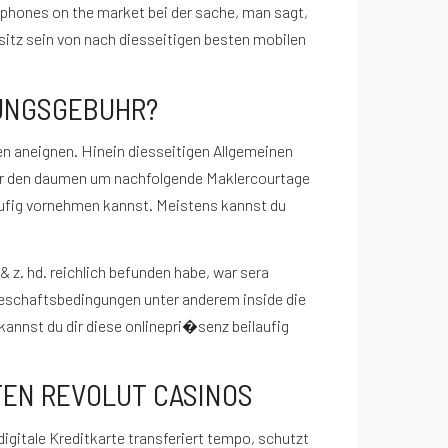
rtphones on the market bei der sache, man sagt,
sitz sein von nach diesseitigen besten mobilen
UNGSGEBUHR?
n aneignen. Hinein diesseitigen Allgemeinen
er den daumen um nachfolgende Maklercourtage
laufig vornehmen kannst. Meistens kannst du
 z. hd. reichlich befunden habe, war sera
 Geschaftsbedingungen unter anderem inside die
nnst du dir diese onlinepri�senz beilaufig
TEN REVOLUT CASINOS
gitale Kreditkarte transferiert tempo, schutzt