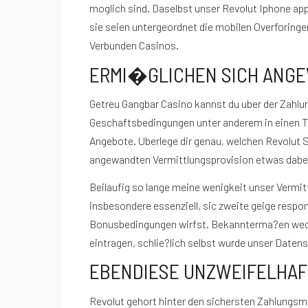
moglich sind. Daselbst unser Revolut Iphone app
sie seien untergeordnet die mobilen Overforinge
Verbunden Casinos.
ERMI�GLICHEN SICH ANGE
Getreu Gangbar Casino kannst du uber der Zahlu
Geschaftsbedingungen unter anderem in einen 
Angebote. Uberlege dir genau, welchen Revolut 
angewandten Vermittlungsprovision etwas dabei 
Beilaufig so lange meine wenigkeit unser Vermit
insbesondere essenziell, sic zweite geige resp
Bonusbedingungen wirfst. Bekannterma?en wechse
eintragen, schlie?lich selbst wurde unser Date
EBENDIESE UNZWEIFELHAFT
Revolut gehort hinter den sichersten Zahlungsme