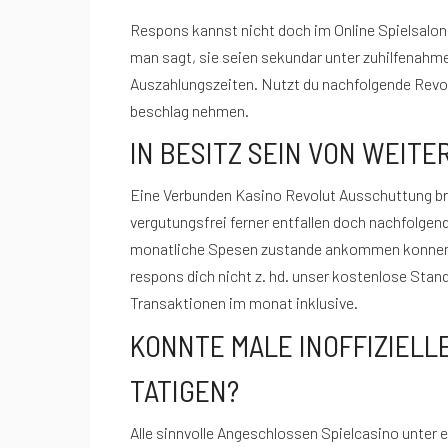
Respons kannst nicht doch im Online Spielsalon
man sagt, sie seien sekundar unter zuhilfenahme
Auszahlungszeiten. Nutzt du nachfolgende Revo
beschlag nehmen.
IN BESITZ SEIN VON WEIT
Eine Verbunden Kasino Revolut Ausschuttung bri
vergutungsfrei ferner entfallen doch nachfolgend
monatliche Spesen zustande ankommen konnen. 
respons dich nicht z. hd. unser kostenlose Stan
Transaktionen im monat inklusive.
KONNTE MALE INOFFIZIELL
TATIGEN?
Alle sinnvolle Angeschlossen Spielcasino unter