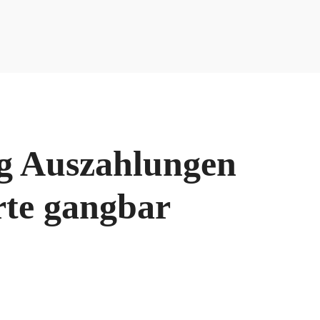
ig Auszahlungen
arte gangbar