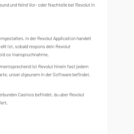
eund und feind Vor- oder Nachteile bei Revolut in
umgestalten. In der Revolut Application handelt
llt ist, sobald respons dein Revolut
droid os Inanspruchnahme.
Dementsprechend ist Revolut hinein fast jedem
te, unser zigeunern in der Software befindet.
erbunden Casinos befindet, du uber Revolut
ert.