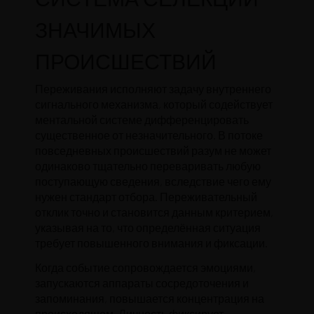
ЗНАЧИМЫХ
ПРОИСШЕСТВИЙ
Переживания исполняют задачу внутреннего
сигнального механизма, который содействует
ментальной системе дифференцировать
существенное от незначительного. В потоке
повседневных происшествий разум не может
одинаково тщательно переваривать любую
поступающую сведения, вследствие чего ему
нужен стандарт отбора. Переживательный
отклик точно и становится данным критерием,
указывая на то, что определённая ситуация
требует повышенного внимания и фиксации.
Когда событие сопровождается эмоциями,
запускаются аппараты сосредоточения и
запоминания, повышается концентрация на
происходящем. Личность фиксирует