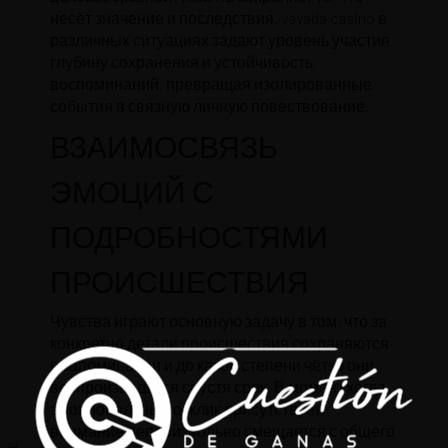
несёт значение и последствия. vavada casino в
различных ситуациях задают уровень участия,
глубину сохранения и устойчивость
воспоминаний, превращая изолированные
события в связную личную повествование.
ВЗАИМОСВЯЗЬ
ЭМОЦИЙ С
ПОДРОБНОСТЯМИ
ПРОИСШЕСТВИЯ
Чувства играют основную задачу в том, что за
конкретно детали происшествия сохраняются
в запоминании и до какой степени чётко они
воспроизводятся спустя срок. В момент когда
эмоциональный отклик присутствует,
внимание непроизвольно смещается с общего