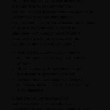
При этом переживательные пики могут
воздействовать на корректность
мнемонической функции: доля компонентов
делается чрезмерно очевидной, а
второстепенные детали забываются. С целью
сократить деформации, полезно по
завершении мощных эпизодов сжато
фиксировать данности и заключения,
разграничивая их от переживаний.
Чувства повышают фокусировку и
содействуют отобрать существенные
сигналы
Интенсивность эмоции увеличивает
возможность фиксации деталей
Эмоциональные вершины образуют
основные эпизоды, к которым сознание
возвращается
В финале эмоции превращают
запоминаемость не случайной, а
целесообразной: память сохраняет то, что