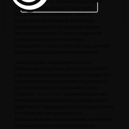
PREVIOUS ARTICLE
фона на элементы, которые субъективно
NEXT ARTICLE
чувствуются как важные. Такое могут
представлять собой фразы, акценты,
проявления физиономий, внезапные
трансформации обстановки или личные
физические отклики. Память в подобном
случае фиксирует не только факт
случившегося, а целостную систему деталей,
соединённых внутренним положением.
Эмоции служат определённого типа
связующим веществом, который соединяет
отдельные элементы в единую структуру. Без
переживательного поддержки подробности
часто сохраняются отдельными и скоро
теряются. vavada casino в данном механизме
интенсифицирует важность специфических
фрагментов, превращая их значительно более
устойчивыми при сохранении и
воспроизведении. Одновременно тип эмоций
оказывает влияние на распределение