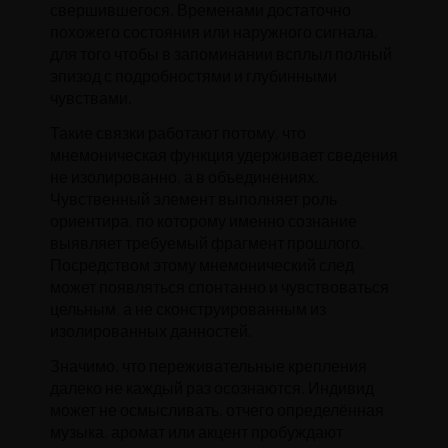
свершившегося. Временами достаточно
похожего состояния или наружного сигнала,
для того чтобы в запоминании всплыл полный
эпизод с подробностями и глубинными
чувствами.
Такие связки работают потому, что
мнемоническая функция удерживает сведения
не изолированно, а в объединениях.
Чувственный элемент выполняет роль
ориентира, по которому именно сознание
выявляет требуемый фрагмент прошлого.
Посредством этому мнемонический след
может появляться спонтанно и чувствоваться
цельным, а не сконструированным из
изолированных данностей.
Значимо, что переживательные крепления
далеко не каждый раз осознаются. Индивид
может не осмысливать, отчего определённая
музыка, аромат или акцент пробуждают