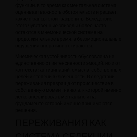
функции, в то время как ментальная система
оценивает важность обстоятельств и решает,
какие нюансы стоит закрепить. Вследствие
этого чувственные эпизоды более часто
остаются в мнемонической системе на
продолжительное время, а безэмоциональные
ощущения оперативно стираются.
Мнемическая устойчивость обусловлена не
единственно от интенсивности эмоций, но и от
контекста: антиципаций, смысла, собственных
целей и степени включённости. В следствии
переживания превращают происшествие в
собственную момент начала, к которой именно
легко апеллировать ментально и на
фундаменте которой именно принимаются
решения.
ПЕРЕЖИВАНИЯ КАК
СИСТЕМА СЕЛЕКЦИИ