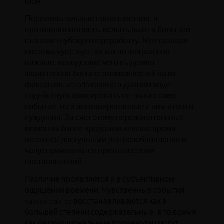
фон.
Переживательные происшествия, в
противоположность, испытывают в большей
степени глубокую переработку. Ментальная
система чувствует их как потенциально
важные, вследствие чего выделяет
значительно больше возможностей на их
фиксацию. vavada казино в данном ходе
содействует фиксировать не только само
событие, но и ассоциированные с ним итоги и
суждения. За счёт этому переживательные
моменты более продолжительное время
остаются доступными для возобновления и
чаще применяются при вынесении
постановлений.
Различие проявляется и в субъективном
ощущении времени. Чувственные события
vavada casino восстанавливаются как в
большей степени содержательные, в то время
как безэмоциональные промежутки могут