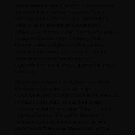
казино вавада задействуется в данном ходе
как механизм вторичного запуска. Такая
система предоставляет шанс чувствовать
известные положения без подлинного
дублирования обстановки, что создаёт память
орудием образования и саморегуляции.
Вместе с тем с каждым возобновлением
запоминание может в некоторой степени
меняться: акценты переходят, одни
подробности повышаются, другие лишаются
чёткость.
Новое чувствование выполняет значимую
функцию в создании собственных
направляющих. Посредством память личность
обращается к существенным эпизодам,
переосмысливает их и корректирует личное
подход к былому. Это даёт возможность
использовать сохранённые эпизоды не в
качестве застывшие картинки, а как живой
материал для осмысления индивидуальности