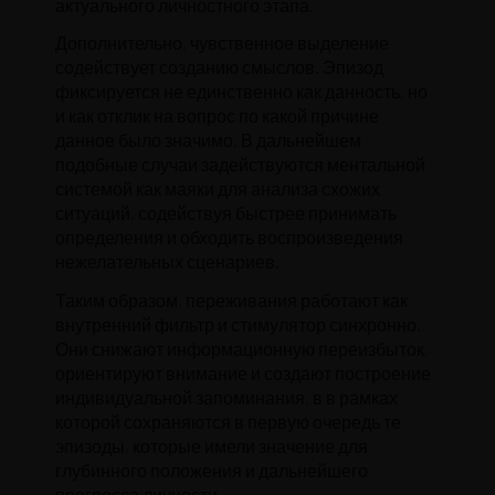
актуального личностного этапа.
Дополнительно, чувственное выделение
содействует созданию смыслов. Эпизод
фиксируется не единственно как данность, но
и как отклик на вопрос по какой причине
данное было значимо. В дальнейшем
подобные случаи задействуются ментальной
системой как маяки для анализа схожих
ситуаций, содействуя быстрее принимать
определения и обходить воспроизведения
нежелательных сценариев.
Таким образом, переживания работают как
внутренний фильтр и стимулятор синхронно.
Они снижают информационную переизбыток,
ориентируют внимание и создают построение
индивидуальной запоминания, в в рамках
которой сохраняются в первую очередь те
эпизоды, которые имели значение для
глубинного положения и дальнейшего
прогресса личности.