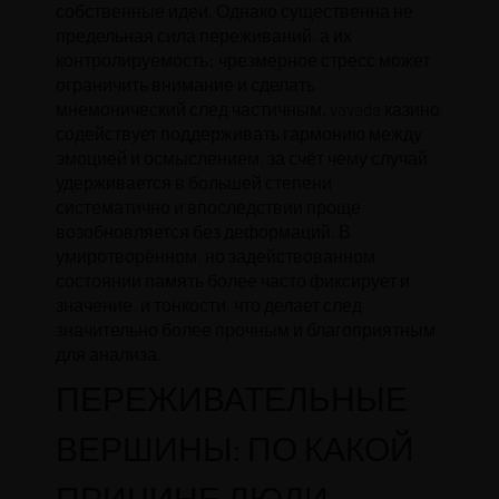
собственные идеи. Однако существенна не
предельная сила переживаний, а их
контролируемость: чрезмерное стресс может
ограничить внимание и сделать
мнемонический след частичным. vavada казино
содействует поддерживать гармонию между
эмоцией и осмыслением, за счёт чему случай
удерживается в большей степени
систематично и впоследствии проще
возобновляется без деформаций. В
умиротворённом, но задействованном
состоянии память более часто фиксирует и
значение, и тонкости, что делает след
значительно более прочным и благоприятным
для анализа.
ПЕРЕЖИВАТЕЛЬНЫЕ
ВЕРШИНЫ: ПО КАКОЙ
ПРИЧИНЕ ЛЮДИ