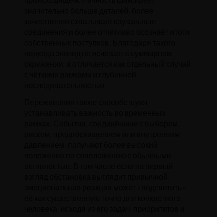
значительно больше деталей, более
качественно схватывает каузальные
соединения и более отчётливо осознаёт итоги
собственных поступков. Благодаря такого
подхода эпизод не исчезает в суммарном
окружении, а отличается как отдельный случай
с чёткими рамками и глубинной
последовательностью.
Переживания также способствуют
устанавливать важность во временных
рамках. События, соединённые с выбором,
риском, предвосхищением или внутренним
давлением, получают более высокий
положение по соположению с обычными
активностью. В том числе если на первый
взгляд обстановка выглядит привычной,
эмоциональная реакция может «подсветить»
её как существенную точно для конкретного
человека, исходя из его задач, приоритетов и