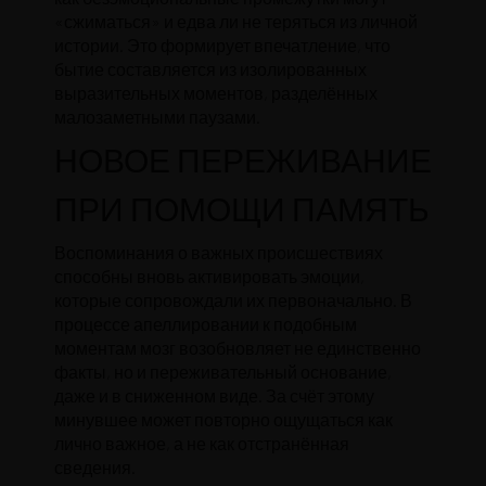
«сжиматься» и едва ли не теряться из личной
истории. Это формирует впечатление, что
бытие составляется из изолированных
выразительных моментов, разделённых
малозаметными паузами.
НОВОЕ ПЕРЕЖИВАНИЕ
ПРИ ПОМОЩИ ПАМЯТЬ
Воспоминания о важных происшествиях
способны вновь активировать эмоции,
которые сопровождали их первоначально. В
процессе апеллировании к подобным
моментам мозг возобновляет не единственно
факты, но и переживательный основание,
даже и в сниженном виде. За счёт этому
минувшее может повторно ощущаться как
лично важное, а не как отстранённая
сведения.