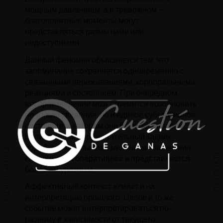
мощным давлением, а в тревожном —
благоприятные моменты могут
представляться размытыми или
недоступными.
Данный феномен объясняется тем, что
запоминание сохраняется одновременно с
связанными переживаниями, корпоральными
реакциями и состоянием. При очередном
воспроизведении мозг стремится возобновить
не только сведения, но и единое субъективное
состояние, в котором они были закреплены.
Если текущий переживательный задник
подобен к начальному, механизм извлечения
PREVIOUS ARTICLE
NEXT ARTICLE
совершается оперативнее и представляется
более аккуратным.
Аффективный контекст влияет и на
интерпретацию прошлого. Целое и то же
событие может интерпретироваться по-
разному в зависимости от текущего