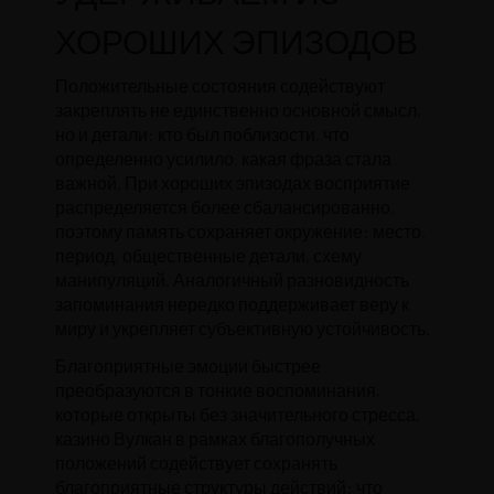
ХОРОШИХ ЭПИЗОДОВ
Положительные состояния содействуют
закреплять не единственно основной смысл,
но и детали: кто был поблизости, что
определенно усилило, какая фраза стала
важной. При хороших эпизодах восприятие
распределяется более сбалансированно,
поэтому память сохраняет окружение: место,
период, общественные детали, схему
манипуляций. Аналогичный разновидность
запоминания нередко поддерживает веру к
миру и укрепляет субъективную устойчивость.
Благоприятные эмоции быстрее
преобразуются в тонкие воспоминания,
которые открыты без значительного стресса.
казино Вулкан в рамках благополучных
положений содействует сохранять
благоприятные структуры действий: что