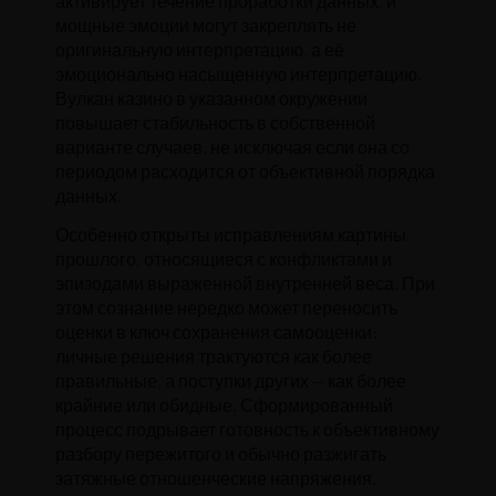
активирует течение проработки данных, и
мощные эмоции могут закреплять не
оригинальную интерпретацию, а её
эмоционально насыщенную интерпретацию.
Вулкан казино в указанном окружении
повышает стабильность в собственной
варианте случаев, не исключая если она со
периодом расходится от объективной порядка
данных.
Особенно открыты исправлениям картины
прошлого, относящиеся с конфликтами и
эпизодами выраженной внутренней веса. При
этом сознание нередко может переносить
оценки в ключ сохранения самооценки:
личные решения трактуются как более
правильные, а поступки других — как более
крайние или обидные. Сформированный
процесс подрывает готовность к объективному
разбору пережитого и обычно разжигать
затяжные отношенческие напряжения.