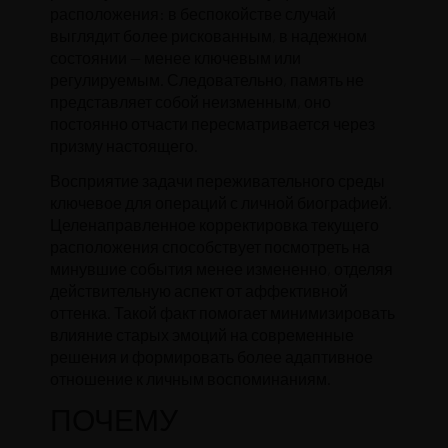
расположения: в беспокойстве случай
выглядит более рискованным, в надежном
состоянии — менее ключевым или
регулируемым. Следовательно, память не
представляет собой неизменным, оно
постоянно отчасти пересматривается через
призму настоящего.
Восприятие задачи переживательного среды
ключевое для операций с личной биографией.
Целенаправленное корректировка текущего
расположения способствует посмотреть на
минувшие события менее измененно, отделяя
действительную аспект от аффективной
оттенка. Такой факт помогает минимизировать
влияние старых эмоций на современные
решения и формировать более адаптивное
отношение к личным воспоминаниям.
ПОЧЕМУ