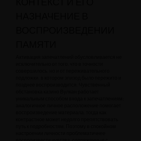
КОНТЕКСТ И ЕГО
НАЗНАЧЕНИЕ В
ВОСПРОИЗВЕДЕНИИ
ПАМЯТИ
Активация запечатлений обусловливается не
исключительно от того, что в точности
совершилось, но и от переживательного
подложки, в котором эпизод было пережито и
позднее воспроизводится. Чувственный
обстановка казино Вулкан работает
уникальным способом входа к запечатлениям:
аналогичное личное расположение помогает
воспроизведение материала, тогда как
контрастное может недолго препятствовать
путь к подробностям. Поэтому в спокойном
настроении личности проблематичнее
воспроизвести чувства, сопряженные с