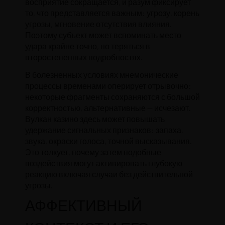
восприятие сокращается, и разум фиксирует
то, что представляется важным: угрозу, корень
угрозы, мгновение отсутствия влияния.
Поэтому субъект может вспоминать место
удара крайне точно, но теряться в
второстепенных подробностях.
В болезненных условиях мнемонические
процессы временами оперирует отрывочно:
некоторые фрагменты сохраняются с большой
корректностью, альтернативные — исчезают.
Вулкан казино здесь может повышать
удержание сигнальных признаков: запаха,
звука, окраски голоса, точной высказывания.
Это толкует, почему затем подобные
воздействия могут активировать глубокую
реакцию включая случаи без действительной
угрозы.
АФФЕКТИВНЫЙ