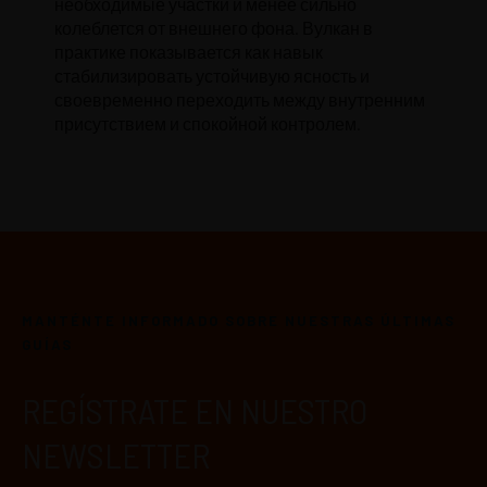
необходимые участки и менее сильно
колеблется от внешнего фона. Вулкан в
практике показывается как навык
стабилизировать устойчивую ясность и
своевременно переходить между внутренним
присутствием и спокойной контролем.
MANTÉNTE INFORMADO SOBRE NUESTRAS ÚLTIMAS
GUÍAS
REGÍSTRATE EN NUESTRO
NEWSLETTER