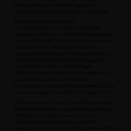
внезапными изменениями судьбы или
глубокими индивидуальными прозрениями.
В таких условиях осознание
сосредотачивается на развивающемся
максимально полно, что помогает удерживать
не исключительно базовый содержание, но и
специфические подробности: термины,
модуляции, окружение, последовательность
поступков. Вулкан увеличивает ощущение
ценности мгновения и способствует
формированию надежного следа памяти. В
дальнейшем такие воспоминания
оказываются маяками, помогающими изучать
новые эпизоды через фильтр уже пережитого.
Яркие случаи обычно используются разумом
как базовые моменты для самоопределения.
Человек ассоциирует с ними понятия о
индивидуальных ресурсах, пределах и
ценностях. В точности через подобные чувства