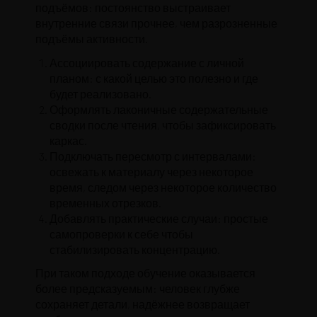
подъёмов: постоянство выстраивает
внутренние связи прочнее, чем разрозненные
подъёмы активности.
Ассоциировать содержание с личной
планом: с какой целью это полезно и где
будет реализовано.
Оформлять лаконичные содержательные
сводки после чтения, чтобы зафиксировать
каркас.
Подключать пересмотр с интервалами:
освежать к материалу через некоторое
время, следом через некоторое количество
временных отрезков.
Добавлять практические случаи: простые
самопроверки к себе чтобы
стабилизировать концентрацию.
При таком подходе обучение оказывается
более предсказуемым: человек глубже
сохраняет детали, надёжнее возвращает