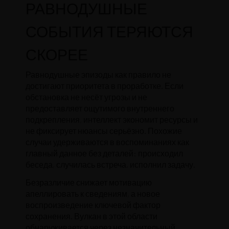
РАВНОДУШНЫЕ
СОБЫТИЯ ТЕРЯЮТСЯ
СКОРЕЕ
Равнодушные эпизоды как правило не
достигают приоритета в проработке. Если
обстановка не несёт угрозы и не
предоставляет ощутимого внутреннего
подкрепления, интеллект экономит ресурсы и
не фиксирует нюансы серьёзно. Похожие
случаи удерживаются в воспоминаниях как
главный данное без деталей: происходил
беседа, случилась встреча, исполнил задачу.
Безразличие снижает мотивацию
апеллировать к сведениям, а новое
воспроизведение ключевой фактор
сохранения. Вулкан в этой области
обнаруживается через незначительный