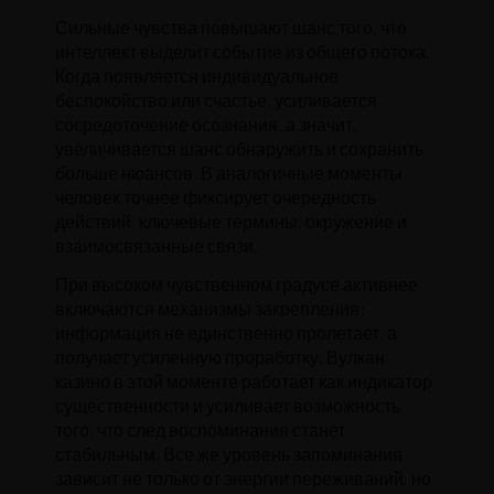
Сильные чувства повышают шанс того, что
интеллект выделит событие из общего потока.
Когда появляется индивидуальное
беспокойство или счастье, усиливается
сосредоточение осознания, а значит,
увеличивается шанс обнаружить и сохранить
больше нюансов. В аналогичные моменты
человек точнее фиксирует очередность
действий, ключевые термины, окружение и
взаимосвязанные связи.
При высоком чувственном градусе активнее
включаются механизмы закрепления:
информация не единственно пролетает, а
получает усиленную проработку. Вулкан
казино в этой моменте работает как индикатор
существенности и усиливает возможность
того, что след воспоминания станет
стабильным. Все же уровень запоминания
зависит не только от энергии переживаний, но