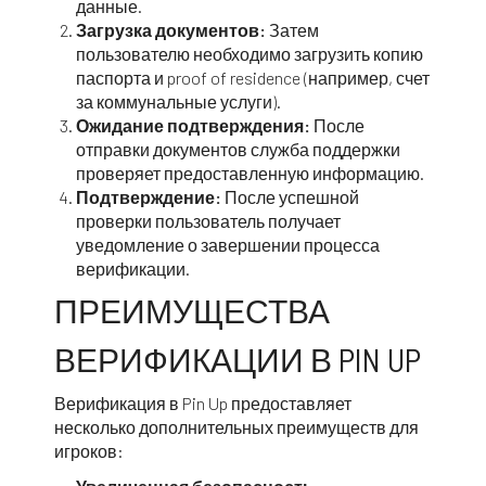
данные.
Загрузка документов:
Затем
пользователю необходимо загрузить копию
паспорта и proof of residence (например, счет
за коммунальные услуги).
Ожидание подтверждения:
После
отправки документов служба поддержки
проверяет предоставленную информацию.
Подтверждение:
После успешной
проверки пользователь получает
уведомление о завершении процесса
верификации.
ПРЕИМУЩЕСТВА
ВЕРИФИКАЦИИ В PIN UP
Верификация в Pin Up предоставляет
несколько дополнительных преимуществ для
игроков: