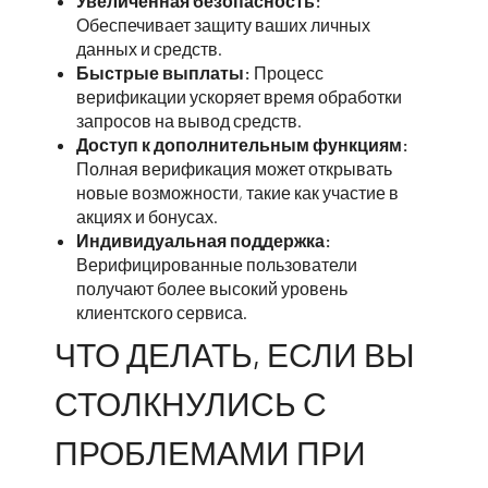
Увеличенная безопасность:
Обеспечивает защиту ваших личных
данных и средств.
Быстрые выплаты:
Процесс
верификации ускоряет время обработки
запросов на вывод средств.
Доступ к дополнительным функциям:
Полная верификация может открывать
новые возможности, такие как участие в
акциях и бонусах.
Индивидуальная поддержка:
Верифицированные пользователи
получают более высокий уровень
клиентского сервиса.
ЧТО ДЕЛАТЬ, ЕСЛИ ВЫ
СТОЛКНУЛИСЬ С
ПРОБЛЕМАМИ ПРИ