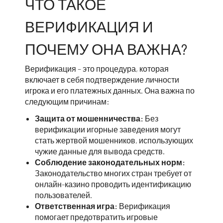
ЧТО ТАКОЕ
ВЕРИФИКАЦИЯ И
ПОЧЕМУ ОНА ВАЖНА?
Верификация – это процедура, которая
включает в себя подтверждение личности
игрока и его платежных данных. Она важна по
следующим причинам:
Защита от мошенничества:
Без
верификации игорные заведения могут
стать жертвой мошенников, использующих
чужие данные для вывода средств.
Соблюдение законодательных норм:
Законодательство многих стран требует от
онлайн-казино проводить идентификацию
пользователей.
Ответственная игра:
Верификация
помогает предотвратить игровые