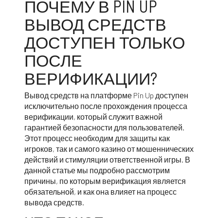
ПОЧЕМУ В PIN UP
ВЫВОД СРЕДСТВ
ДОСТУПЕН ТОЛЬКО
ПОСЛЕ
ВЕРИФИКАЦИИ?
Вывод средств на платформе Pin Up доступен
исключительно после прохождения процесса
верификации, который служит важной
гарантией безопасности для пользователей.
Этот процесс необходим для защиты как
игроков, так и самого казино от мошеннических
действий и стимуляции ответственной игры. В
данной статье мы подробно рассмотрим
причины, по которым верификация является
обязательной, и как она влияет на процесс
вывода средств.