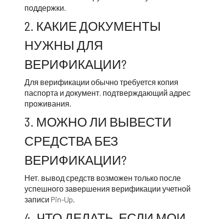
поддержки.
2. КАКИЕ ДОКУМЕНТЫ
НУЖНЫ ДЛЯ
ВЕРИФИКАЦИИ?
Для верификации обычно требуется копия
паспорта и документ, подтверждающий адрес
проживания.
3. МОЖНО ЛИ ВЫВЕСТИ
СРЕДСТВА БЕЗ
ВЕРИФИКАЦИИ?
Нет, вывод средств возможен только после
успешного завершения верификации учетной
записи
Pin-Up
.
4. ЧТО ДЕЛАТЬ, ЕСЛИ МОИ