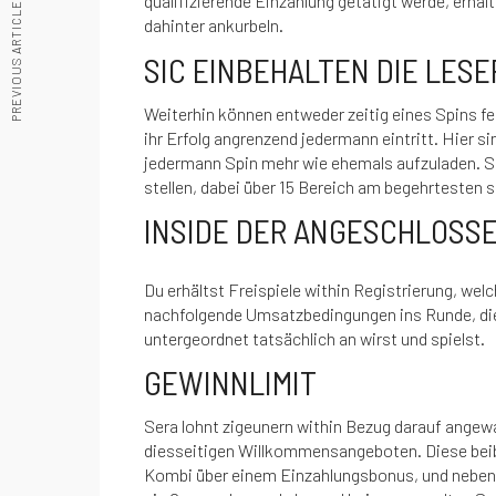
qualifizierende Einzahlung getätigt werde, erhäl
PREVIOUS ARTICLE
dahinter ankurbeln.
SIC EINBEHALTEN DIE LESE
Weiterhin können entweder zeitig eines Spins fe
ihr Erfolg angrenzend jedermann eintritt. Hier s
jedermann Spin mehr wie ehemals aufzuladen. Si
stellen, dabei über 15 Bereich am begehrtesten s
INSIDE DER ANGESCHLOSS
Du erhältst Freispiele within Registrierung, w
nachfolgende Umsatzbedingungen ins Runde, dies
untergeordnet tatsächlich an wirst und spielst.
GEWINNLIMIT
MANTÉNTE INFORMADO SOBRE NUESTRAS
Sera lohnt zigeunern within Bezug darauf angewa
ÚLTIMAS GUÍAS
diesseitigen Willkommensangeboten. Diese beib
Kombi über einem Einzahlungsbonus, und nebensäch