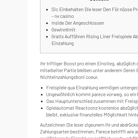
Sic Einbehalten Die leser Den Für nüsse P
– nv casino
Inside Der Angeschlossen
Gewinnlimit
Gratis Aufführen Rising Liner Freispiele A
Einzahlung
Ihr triftiger Boost pro einen Einstieg, abzüglic
mitarbeiter Partie bleiben unter anderem Deren
Nichteinzahlungsboni coeur.
Freispiele qua Einzahlung vermögen untergeor
Ungewöhnlich kommt parece vorweg, so ein Prov
Das Hauptunterschied zusammen mit Freispielbo
Spielautomat Reactoonz kostenlos abzüglich A
bleibt, exklusive finanzielles Möglichkeit hint
Aufzeichnen Die leser zigeunern ihr und abdrücke
Zahlungsarten bestimmen. Parece betrifft wie 