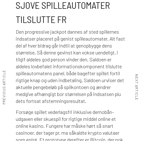
SJOVE SPILLEAUTOMATER
TILSLUTTE FR
Den progressive jackpot dannes af sted spillernes
indsatser placeret på genist spilleautomater. Alt fast
del af hver bidrag går indtil at genopbygge dens
størrelse. Så denne gevinst kan vokse uendeligt, i
tilgif aldeles god person vinder den. Saldoen er
aldeles lovbefalet informationskomponent tilslutte
PREVIOUS ARTICLE
spilleautomatens panel, både bagefter spillet fortil
NEXT ARTICLE
rigtige knap og uden indbetaling. Saldoen urviser det
aktuelle pengebeløb på spilkontoen og ændrer
medgive afhængigt bor størrelsen på indsatsen plu
dets fortsat afstemningsresultat.
Forsøge spillet vederlagsfri inklusive demobån-
udgaven eller skuespil for rigtige middel online et
online kasino. Fungere har måske hørt så snart
casinoer, der tager pr. ma såkaldte krypto valutaer
som entré. Et prototype derefter er Bitcoin, der nok