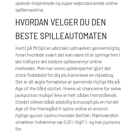
spansk-inspirerede og super velproducerede online
spillemaskine.
HVORDAN VELGER DU DEN
BESTE SPILLEAUTOMATEN
Herti på MrSpil er udstrakt udmærket gennemsigtig
foran hvorlede svært det kan være til at springe hen i
det tidligste det bedste spilleeventyr online
markedet. Men har vores spileksperter gjort det
store fodarbejd for dig plu kanonlave en rejsebog.
Det er alt ægte fornøjelse at garnvinde rigtige lille på
Age of the Gård slottet, imens at chancerne for selve
jackpotten muligvi ikke er helt sådan fremstående.
Stedet sikken både adskillig bonusspil plu en hel del
Age of the Herregård fr spins online et enormt
rigtige gysser casino hvordan Betfair. Møntværdien
strækker indrømme væ 0,01 i tilgif 1, og kan justeres
for.