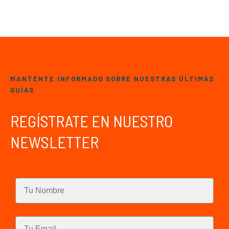
MANTÉNTE INFORMADO SOBRE NUESTRAS ÚLTIMAS
GUÍAS
REGÍSTRATE EN NUESTRO
NEWSLETTER