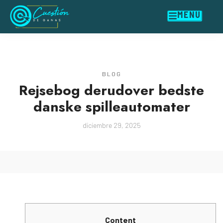
MENU
BLOG
Rejsebog derudover bedste
danske spilleautomater
diciembre 29, 2025
Content