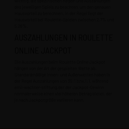
wichtig, die spezifischen Regeln und Auszahlungen
des jeweiligen Spiels zu beachten, um den genauen
Hausvorteil zu berechnen. In der Regel liegt der
Hausvorteil bei Roulette-Spielen zwischen 2,7% und
5,26%.
AUSZAHLUNGEN IN ROULETTE
ONLINE JACKPOT
Die Auszahlungen beim Roulette Online Jackpot
hängen von der Art der gespielten Wette ab.
Standardmäßige Innen- und Außenwetten haben in
der Regel Auszahlungen von 35:1 bzw.1:1, während
emil-wachter-stiftung.de/
der Jackpot-Gewinn
normalerweise einen viel höheren Betrag bietet, der
je nach Jackpotgröße variieren kann.