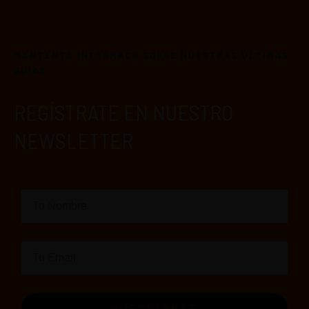
MANTÉNTE INFORMADO SOBRE NUESTRAS ÚLTIMAS
GUÍAS
REGÍSTRATE EN NUESTRO
NEWSLETTER