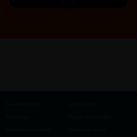
SUSCRÍBETE
De cero a Ironman
Quiénes Somos
Testimonios
Políticas de privacidad
Desbloquea tu potencial
Términos de servicio