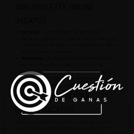
VON ROULETTE ONLINE
JACKPOT
Vorteile:
Die Möglichkeit, einen riesigen
Jackpot zu gewinnen, zusätzliche Spannung und
Unterhaltung, die Chance, mit einer kleinen Wette
große Gewinne zu erzielen.
Nachteile:
Die zusätzliche Seitenwette kann
das Risiko erhöhen, höhere Einsätze sind
möglicherweise erforderlich, um den Jackpot zu
gewinnen, nicht alle Spieler bevorzugen diese
spezielle Variante des Spiels.
HAUSVORTEIL IN ROULETTE
PREVIOUS ARTICLE
NEXT ARTICLE
ONLINE JACKPOT
Der Hausvorteil beim Roulette Online Jackpot kann
je nach Casino und Spielvariante variieren. Es ist