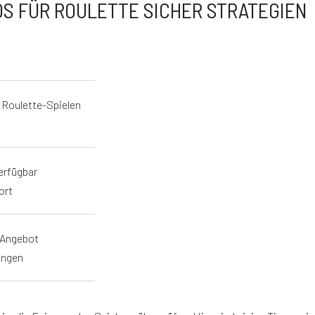
OS FÜR ROULETTE SICHER STRATEGIEN
 Roulette-Spielen
erfügbar
ort
 Angebot
ungen