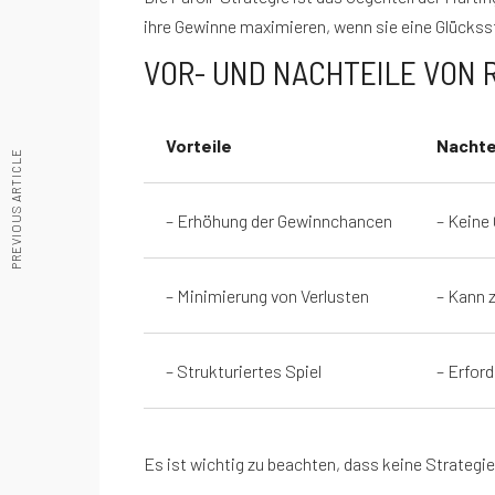
ihre Gewinne maximieren, wenn sie eine Glückss
VOR- UND NACHTEILE VON 
Vorteile
Nachte
PREVIOUS ARTICLE
– Erhöhung der Gewinnchancen
– Keine
– Minimierung von Verlusten
– Kann 
– Strukturiertes Spiel
– Erford
Es ist wichtig zu beachten, dass keine Strategie