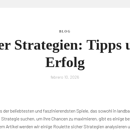
La Nutri
SUSCRÍBETE
BLOG
er Strategien: Tipps 
La Nutri
Erfolg
febrero 10, 2026
 der beliebtesten und faszinierendsten Spiele, das sowohl in landba
en Strategie suchen, um ihre Chancen zu maximieren, gibt es einige b
em Artikel werden wir einige Roulette sicher Strategien analysieren u