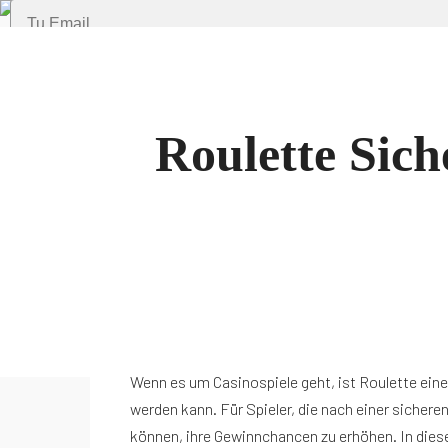
Sobre Nosotros
Inspiración
Inicio
Sobre María
Podcast
Glosario
Blog
Contacto
Recursos
Todos los Recursos
Guías
Conócenos
Escucha Ahora
Roulette Sich
Sobre Nosotros
Inspiración
De cero a Ironman
Inicio
Sobre María
Podcast
Glosario
Blog
Contacto
Testimonios
Desbloquea tu potencial
Quiénes Somos
Políticas de privacidad
Términos de servicio
hola@cuestiondeganas.com
Bogotá - Colombia
Wenn es um Casinospiele geht, ist Roulette eines
© Copyright Cuestión De Ganas - Todos los derechos reservados.
werden kann. Für Spieler, die nach einer sicher
können, ihre Gewinnchancen zu erhöhen.
In dies
Inicio
Nosotros
Podcast
Noticias
Blog
Contacto
La Nutri