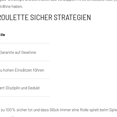
trähne haben.
ROULETTE SICHER STRATEGIEN
ile
 Garantie auf Gewinne
zu hohen Einsätzen führen
ert Disziplin und Geduld
 zu 100% sicher ist und dass Glück immer eine Rolle spielt beim Spie