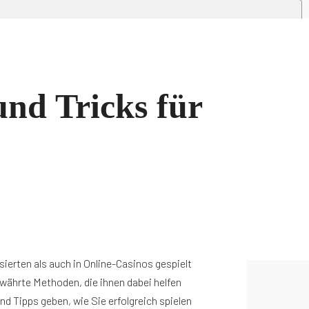
und Tricks für
sierten als auch in Online-Casinos gespielt
ewährte Methoden, die ihnen dabei helfen
nd Tipps geben, wie Sie erfolgreich spielen