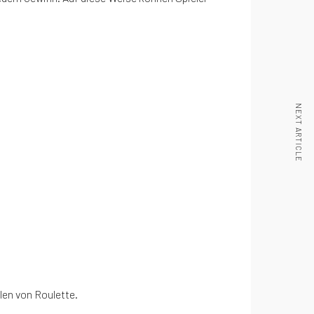
NEXT ARTICLE
len von Roulette.