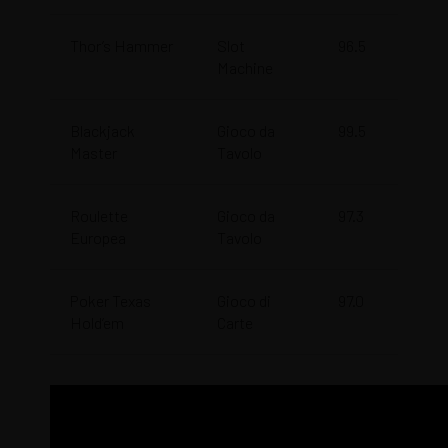
Thor’s Hammer
Slot
96.5
Machine
Blackjack
Gioco da
99.5
Master
Tavolo
Roulette
Gioco da
97.3
Europea
Tavolo
Poker Texas
Gioco di
97.0
Hold’em
Carte