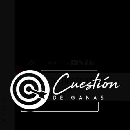
VANTAGGI DI THORFORTUNE
CASINO ONLINE
PREVIOUS ARTICLE
NEXT ARTICLE