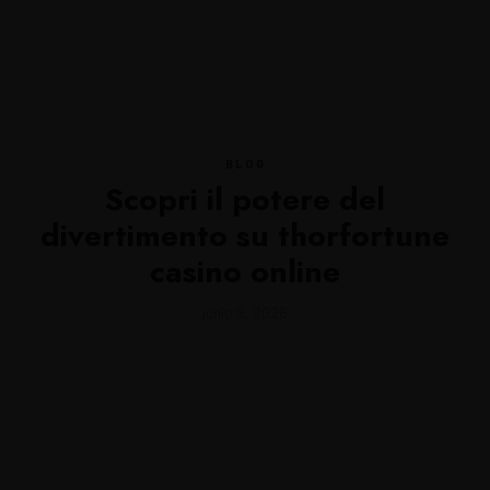
MENU
BLOG
Scopri il potere del
divertimento su thorfortune
casino online
junio 5, 2026