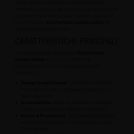
giochi, questo casinò online si è rapidamente
affermato come uno dei preferiti tra gli appassionati
di gioco in Italia. Che tu sia un esperto giocatore o
un principiante,
thorfortune casino online
ha
qualcosa da offrire per tutti.
CARATTERISTICHE PRINCIPALI
Una delle principali attrattive di
thorfortune
casino online
è la sua ricca offerta di
caratteristiche. Ecco un riassunto delle più
importanti:
Design Accattivante:
L’interfaccia grafica è
moderna e attraente, rendendo l’esperienza di
gioco piacevole.
Accessibilità:
Gioca da qualsiasi dispositivo,
sia esso un computer, tablet o smartphone.
Bonus e Promozioni:
Offerte vantaggiose per
nuovi utenti e programmi di fidelizzazione per i
clienti abituali.