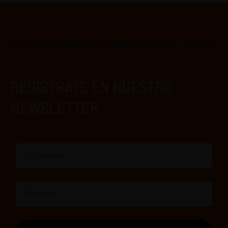
MANTÉNTE INFORMADO SOBRE NUESTRAS ÚLTIMAS
GUÍAS
REGÍSTRATE EN NUESTRO
NEWSLETTER