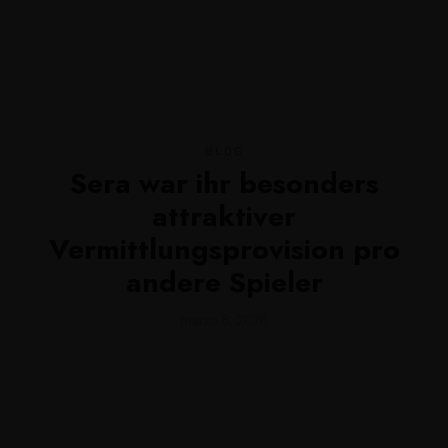
MENU
BLOG
Sera war ihr besonders
attraktiver
Vermittlungsprovision pro
andere Spieler
marzo 8, 2026