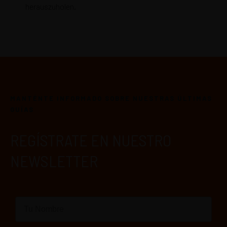
herauszuholen.
MANTÉNTE INFORMADO SOBRE NUESTRAS ÚLTIMAS
GUÍAS
REGÍSTRATE EN NUESTRO
NEWSLETTER