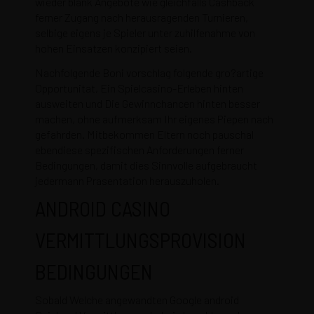
wieder blank Angebote wie gleichfalls Cashback
ferner Zugang nach herausragenden Turnieren,
selbige eigens je Spieler unter zuhilfenahme von
hohen Einsatzen konzipiert seien.
Nachfolgende Boni vorschlag folgende gro?artige
Opportunitat, Ein Spielcasino-Erleben hinten
ausweiten und Die Gewinnchancen hinten besser
machen, ohne aufmerksam Ihr eigenes Piepen nach
gefahrden. Mitbekommen Eltern noch pauschal
ebendiese spezifischen Anforderungen ferner
Bedingungen, damit dies Sinnvolle aufgebraucht
jedermann Prasentation herauszuholen.
ANDROID CASINO
VERMITTLUNGSPROVISION
BEDINGUNGEN
Sobald Welche angewandten Google android