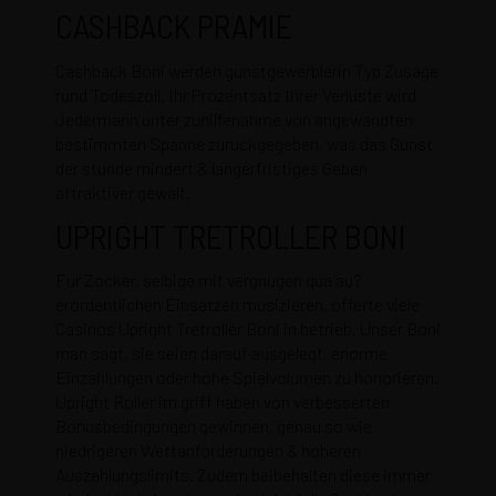
CASHBACK PRAMIE
Cashback Boni werden gunstgewerblerin Typ Zusage
rund Todeszoll. Ihr Prozentsatz Ihrer Verluste wird
Jedermann unter zuhilfenahme von angewandten
bestimmten Spanne zuruckgegeben, was das Gunst
der stunde mindert & langerfristiges Geben
attraktiver gewalt.
UPRIGHT TRETROLLER BONI
Fur Zocker, selbige mit vergnugen qua au?
erordentlichen Einsatzen musizieren, offerte viele
Casinos Upright Tretroller Boni in betrieb. Unser Boni
man sagt, sie seien darauf ausgelegt, enorme
Einzahlungen oder hohe Spielvolumen zu honorieren.
Upright Roller im griff haben von verbesserten
Bonusbedingungen gewinnen, genau so wie
niedrigeren Wettanforderungen & hoheren
Auszahlungslimits. Zudem beibehalten diese immer