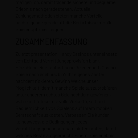
ma?geblich, damit folgende sichere und bequeme
Erlebnis nach geradestehen. Actuelle
Zahlungsmethoden bieten manche Vorteile,
nachfolgende gerade uff die Bedurfnisse mobiler
Spieler optimiert eignen.
ZUSAMMENFASSUNG
Zuletzt prasentation Handy Casinos unter einsatz
von Echtgeld Vermittlungsprovision blank
Einzahlung eine fantastische Gelegenheit, Casino-
Spiele nach erlebnis, blo? Ihr eigenes Zaster
nachdem riskieren. Gewinn Welche unser
Moglichkeit, damit manche Spiele auszuprobieren
unter anderem echtes Geld nachdem gewinnen,
wahrend Die leser die volle Vielseitigkeit und
Bequemlichkeit vos Spielens auf Ihrem mobilen
Geratschaft auskosten. Verpassen Die kunden
keineswegs, die Bedingungen jedes
Vermittlungsgebuhr sorgsam hinten prufen, damit
welches Beste aufgebraucht Einem Spielerlebnis