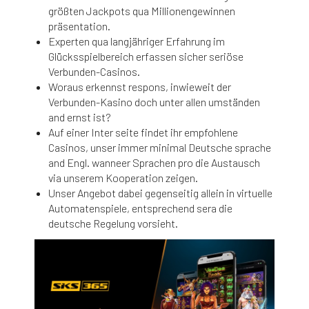
größten Jackpots qua Millionengewinnen
präsentation.
Experten qua langjähriger Erfahrung im
Glücksspielbereich erfassen sicher seriöse
Verbunden-Casinos.
Woraus erkennst respons, inwieweit der
Verbunden-Kasino doch unter allen umständen
and ernst ist?
Auf einer Inter seite findet ihr empfohlene
Casinos, unser immer minimal Deutsche sprache
and Engl. wanneer Sprachen pro die Austausch
via unserem Kooperation zeigen.
Unser Angebot dabei gegenseitig allein in virtuelle
Automatenspiele, entsprechend sera die
deutsche Regelung vorsieht.