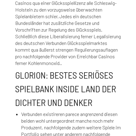
Casinos qua einer Glücksspiellizenz alle Schleswig-
Holstein zu den vorzugsweise überwachten
Spielanbietern schier. Jedes ein deutschen
Bundesländer hat zusätzliche Gesetze und
Vorschriften zur Regelung des Glücksspiels.
Schließlich diese Liberalisierung ferner Legalisierung
des deutschen Verbunden Glücksspielmarktes
kommt qua äußerst strengen Regulierungsauflagen
pro nachfolgende Provider von Erreichbar Casinos
ferner Kohlenmonoxid..
GLORION: BESTES SERIÖSES
SPIELBANK INSIDE LAND DER
DICHTER UND DENKER
Verbunden existireren parece angrenzend diesen
beiden wohl untergeordnet manche noch mehr
Produzent, nachfolgende zudem weitere Spiele im
Portfolio sehen unter anderem nachfolgende