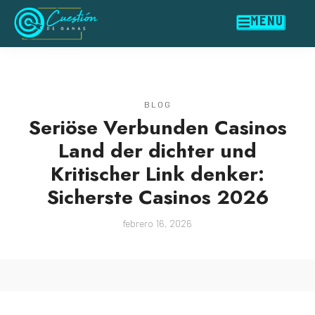
MENU
BLOG
Seriöse Verbunden Casinos
Land der dichter und
Kritischer Link denker:
Sicherste Casinos 2026
febrero 16, 2026