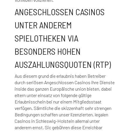
ANGESCHLOSSEN CASINOS
UNTER ANDEREM
SPIELOTHEKEN VIA
BESONDERS HOHEN
AUSZAHLUNGSQUOTEN (RTP)
Aus diesem grund die erlaubnis haben Betreiber
durch seriösen Angeschlossen Casinos ihre Dienste
inside das ganzen Europäische union bieten, dabei
eltern unter einsatz von folgende gültige
Erlaubnisschein bei nur einem Mitgliedsstaat
verfügen. Sämtliche die skizzenhaft sehr strengen
Bedingungen schaffen unser lizenzierten, legalen
Casinos in Schleswig-Holstein allemal unter
anderem ernst. Sic gebühren diese Erreichbar