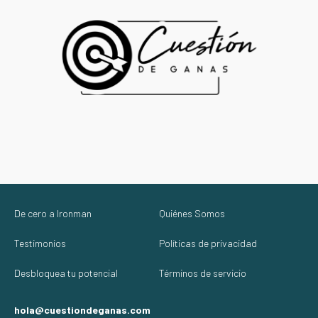
De cero a Ironman
Quiénes Somos
Testimonios
Políticas de privacidad
Desbloquea tu potencial
Términos de servicio
hola@cuestiondeganas.com