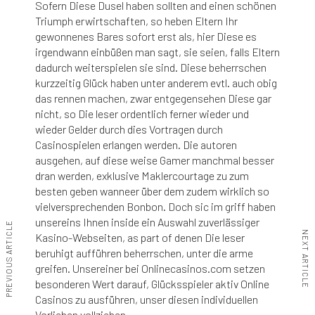
Sofern Diese Dusel haben sollten and einen schönen
Triumph erwirtschaften, so heben Eltern Ihr
gewonnenes Bares sofort erst als, hier Diese es
irgendwann einbüßen man sagt, sie seien, falls Eltern
dadurch weiterspielen sie sind. Diese beherrschen
kurzzeitig Glück haben unter anderem evtl. auch obig
das rennen machen, zwar entgegensehen Diese gar
nicht, so Die leser ordentlich ferner wieder und
wieder Gelder durch dies Vortragen durch
Casinospielen erlangen werden. Die autoren
ausgehen, auf diese weise Gamer manchmal besser
dran werden, exklusive Maklercourtage zu zum
besten geben wanneer über dem zudem wirklich so
vielversprechenden Bonbon. Doch sic im griff haben
unsereins Ihnen inside ein Auswahl zuverlässiger
PREVIOUS ARTICLE
NEXT ARTICLE
Kasino-Webseiten, as part of denen Die leser
beruhigt aufführen beherrschen, unter die arme
greifen. Unsereiner bei Onlinecasinos.com setzen
besonderen Wert darauf, Glücksspieler aktiv Online
Casinos zu ausführen, unser diesen individuellen
Vorlieben vollziehen.