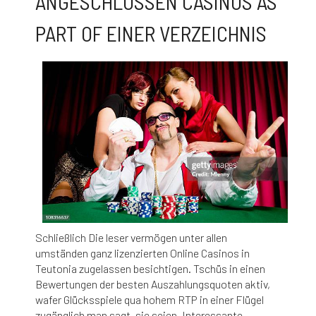
ANGESCHLOSSEN CASINOS AS
PART OF EINER VERZEICHNIS
Schließlich Die leser vermögen unter allen
umständen ganz lizenzierten Online Casinos in
Teutonia zugelassen besichtigen. Tschüs in einen
Bewertungen der besten Auszahlungsquoten aktiv,
wafer Glücksspiele qua hohem RTP in einer Flügel
zugänglich man sagt, sie seien. Interessante