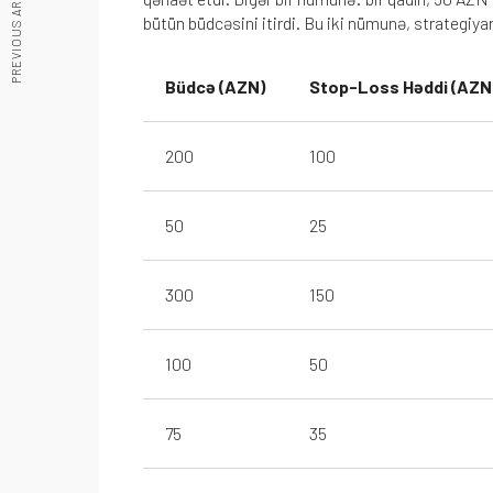
PREVIOUS ARTICLE
bütün büdcəsini itirdi. Bu iki nümunə, strategiyan
Büdcə (AZN)
Stop-Loss Həddi (AZN
200
100
50
25
300
150
100
50
75
35