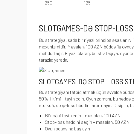
250
125
SLOTGAMES-DƏ STOP-LOSS 
Bu strategiya, sadə bir riyazi prinsipə əsaslanı
mexanizmidir. Məsələn, 100 AZN büdcə ilə oynaya
məhdudlaşır. Riyazi olaraq, bu strategiya, oyunçu
tarazlıq yaradır.
SLOTGAMES-DƏ STOP-LOSS STR
Bu strategiyanı tətbiq etmək üçün əvvəlcə büdcə
50%-i kimi – təyin edin. Oyun zamanı, bu həddə çat
etdikdə, stop-loss həddini artırmayın. Disiplin, b
Büdcəni təyin edin – məsələn, 100 AZN
Stop-loss həddini seçin – məsələn, 50 AZN
Oyun seansına başlayın