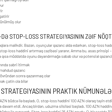
yur
ir
gətirir
şünülmüş olur
-DƏ STOP-LOSS STRATEGIYASININ ZƏIF NÖQ
qlara malikdir. Bəzən, oyunçular qazanc əldə edərkən, stop-loss həddi
op-loss həddini artırmaq cazibəsi yaranır. Amma bu, əsas prinsipi – dis
da qısa müddətdə oyunu dayandırmağa səbəb olur və potensial qazancları
ında səbri itirmək
və məhdud qazanc
 dövründən sonra qazanmaq olar
ək çətin ola bilər
STRATEGIYASININ PRAKTIK NÜMUNƏLƏ
ZN büdcə ilə başladı. O, stop-loss həddini 100 AZN olaraq təyin et
davam etdi. Ancaq birdən, uduzma silsiləsi başladı. 100 AZN həddin
N büdcə ilə oynayırdı. Stop-loss həddini 25 AZN qoydu. O, bir saatd