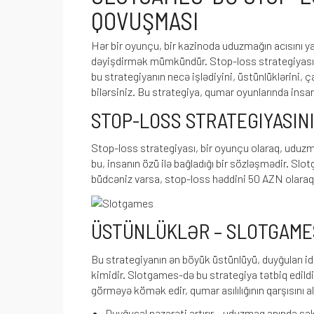
QOVUŞMASI
Hər bir oyunçu, bir kazinoda uduzmağın acısını 
dəyişdirmək mümkündür. Stop-loss strategiyası, i
bu strategiyanın necə işlədiyini, üstünlüklərini, 
Manténte informado sobre nuestras últimas guías
bilərsiniz. Bu strategiya, qumar oyunlarında insa
REGÍSTRATE EN NUESTRO NEWSLETTE
STOP-LOSS STRATEGIYASINI
Stop-loss strategiyası, bir oyunçu olaraq, uduz
bu, insanın özü ilə bağladığı bir sözləşmədir. Sl
büdcəniz varsa, stop-loss həddini 50 AZN olaraq 
ÜSTÜNLÜKLƏR – SLOTGAMES
Bu strategiyanın ən böyük üstünlüyü, duyğuları i
kimidir. Slotgames-də bu strategiya tətbiq edild
görməyə kömək edir, qumar asılılığının qarşısını alır
Duyğusal nəzarəti artırır – uduzmaq anında sak