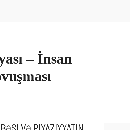
yası – İnsan
ovuşması
ƏSI VƏ RIYAZIYYATIN