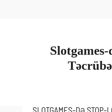
Inicio
Sobre María
Podcast
Glosario
Blog
Contacto
Recursos
Todos los Recursos
Guías
Conócenos
Escucha Ahora
Sobre Nosotros
Inspiración
Inicio
Sobre María
Podcast
Glosario
Blog
Contacto
Slotgames-d
Təcrübə
SLOTGAMES-DƏ STOP-LO