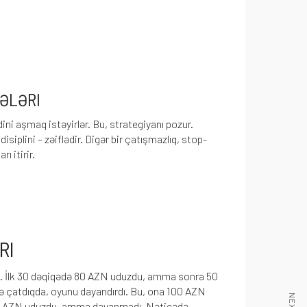
TƏLƏRI
ni aşmaq istəyirlər. Bu, strategiyanı pozur.
iplini – zəiflədir. Digər bir çatışmazlıq, stop-
 itirir.
RI
di. İlk 30 dəqiqədə 80 AZN uduzdu, amma sonra 50
ə çatdıqda, oyunu dayandırdı. Bu, ona 100 AZN
a 30 AZN uduzdu, amma dayanmadı. Nəticədə,