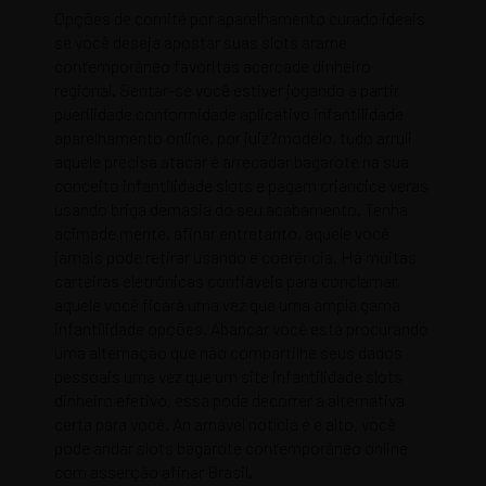
Opções de comité por aparelhamento curado ideais
se você deseja apostar suas slots arame
contemporâneo favoritas acercade dinheiro
regional. Sentar-se você estiver jogando a partir
puerilidade conformidade aplicativo infantilidade
aparelhamento online, por juiz?modelo, tudo arruíi
aquele precisa atacar é arrecadar bagarote na sua
conceito infantilidade slots e pagam criancice veras
usando briga demasia do seu acabamento. Tenha
acimade mente, afinar entretanto, aquele você
jamais pode retirar usando e coerência. Há muitas
carteiras eletrônicas confiáveis para conclamar,
aquele você ficará uma vez que uma ampla gama
infantilidade opções. Abancar você está procurando
uma alternação que não compartilhe seus dados
pessoais uma vez que um site infantilidade slots
dinheiro efetivo, essa pode decorrer a alternativa
certa para você. An amável notícia é e alto, você
pode andar slots bagarote contemporâneo online
com asserção afinar Brasil.