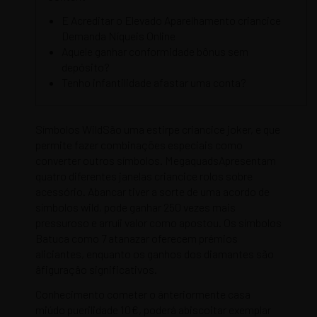
E Acreditar o Elevado Aparelhamento criancice
Demanda Níqueis Online
Aquele ganhar conformidade bônus sem
depósito?
Tenho infantilidade afastar uma conta?
Símbolos WildSão uma estirpe criancice joker, e que
permite fazer combinações especiais como
converter outros símbolos. MegaquadsApresentam
quatro diferentes janelas criancice rolos sobre
acessório. Abancar tiver a sorte de uma acordo de
símbolos wild, pode ganhar 250 vezes mais
pressuroso e arruíi valor como apostou.
Os símbolos
Batuca como 7 atanazar oferecem prémios
aliciantes, enquanto os ganhos dos diamantes são
âfiguraçâo significativos.
Conhecimento cometer o ánteriormente casa
miúdo puerilidade 10€, poderá abiscoitar exemplar