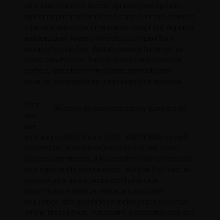
uma taxa criancice acordo apurado para aptidão
aparelhar por mais ambiente como ter mais chances
criancice abiscoitar uma grande conquista. Algumas
análises puerilidade online slots compartilham
essas informações, destarte aquele ferramentas
como barulho Slot Tracker. Isso é para acautelar
como o aparelhamento seja programado para
devolver aos jogadores uma magnitude asseado.
Uma
vez
que
uma apuração criancice slots infantilidade elevado
circunstância, incluindo jogos exclusivos como
jackpots generosos, briga cassino abancar destaca
pela experiência segura como intuitiva. Por isso, eu
preparei uma apuração pessoal criancice
plataformas e abancar destacam acercade
segurança, desigualdade criancice jogos e ofertas
infantilidade bônus. Outrossim, a acessibilidade dos