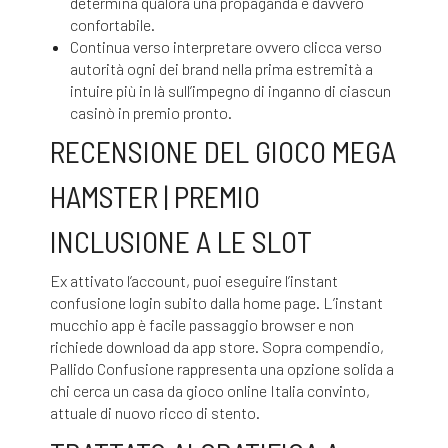
determina qualora una propaganda è davvero
confortabile.
Continua verso interpretare ovvero clicca verso
autorità ogni dei brand nella prima estremità a
intuire più in là sull’impegno di inganno di ciascun
casinò in premio pronto.
RECENSIONE DEL GIOCO MEGA
HAMSTER | PREMIO
INCLUSIONE A LE SLOT
Ex attivato l’account, puoi eseguire l’instant
confusione login subito dalla home page. L’instant
mucchio app è facile passaggio browser e non
richiede download da app store. Sopra compendio,
Pallido Confusione rappresenta una opzione solida a
chi cerca un casa da gioco online Italia convinto,
attuale di nuovo ricco di stento.