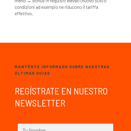
meno → Bonus in requisiti elevati (nuovo 50x) o
condizioni ad esempio ne riducono il tariffa
effettivo.
MANTÉNTE INFORMADO SOBRE NUESTRAS
ÚLTIMAS GUÍAS
REGÍSTRATE EN NUESTRO
NEWSLETTER