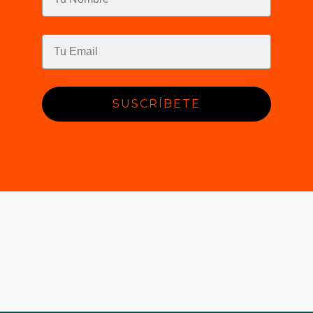
SUSCRÍBETE